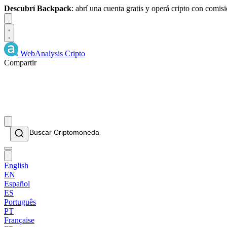
Descubrí Backpack
: abrí una cuenta gratis y operá cripto con comi
Dismiss
WebAnalysis
Cripto
Compartir
English
EN
Español
ES
Português
PT
Française