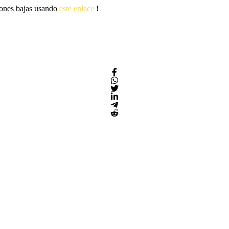
siones bajas usando
este enlace
!