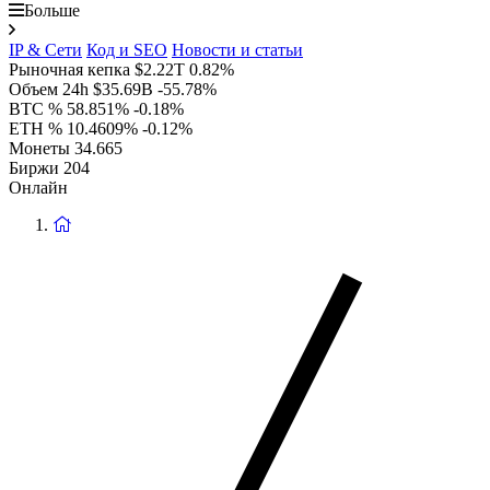
Больше
IP & Сети
Код и SEO
Новости и статьи
Рыночная кепка
$2.22T
0.82%
Объем 24h
$35.69B
-55.78%
BTC %
58.851%
-0.18%
ETH %
10.4609%
-0.12%
Монеты
34.665
Биржи
204
Онлайн
Вернуться
на
главную
страницу