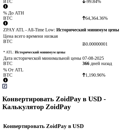
BTC
-99.84%
% До ATH
BTC
64,364.36%
ZPAY ATL - All-Time Low:
Исторический минимум цены
Цена всего времени низкая
BTC
Ƀ0.00000001
* ATL:
Исторический минимум цены
Дата исторической минимальной цены
07-08-2025
BTC
366
дней назад
% От ATL
BTC
1,190.96%
Конвертировать
ZoidPay
в
USD
-
Калькулятор ZoidPay
Конвертировать
ZoidPay
в
USD