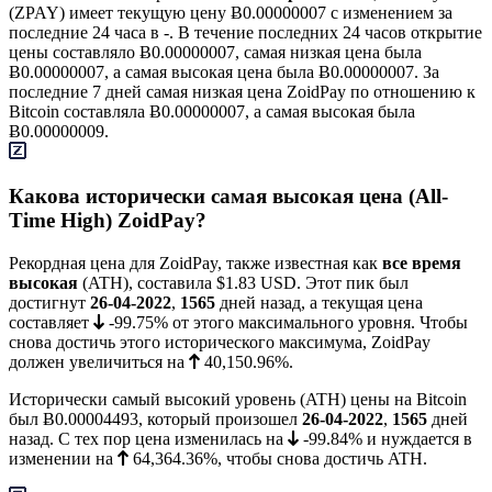
(ZPAY) имеет текущую цену
Ƀ0.00000007
с изменением за
последние 24 часа в -. В течение последних 24 часов открытие
цены составляло Ƀ0.00000007, самая низкая цена была
Ƀ0.00000007
, а самая высокая цена была
Ƀ0.00000007
. За
последние 7 дней самая низкая цена ZoidPay по отношению к
Bitcoin составляла
Ƀ0.00000007
, а самая высокая была
Ƀ0.00000009
.
Какова исторически самая высокая цена (All-
Time High) ZoidPay?
Рекордная цена для ZoidPay, также известная как
все время
высокая
(ATH), составила
$1.83
USD. Этот пик был
достигнут
26-04-2022
,
1565
дней назад, а текущая цена
составляет
-99.75%
от этого максимального уровня. Чтобы
снова достичь этого исторического максимума, ZoidPay
должен увеличиться на
40,150.96%
.
Исторически самый высокий уровень (ATH) цены на Bitcoin
был
Ƀ0.00004493
, который произошел
26-04-2022
,
1565
дней
назад. С тех пор цена изменилась на
-99.84%
и нуждается в
изменении на
64,364.36%
, чтобы снова достичь ATH.