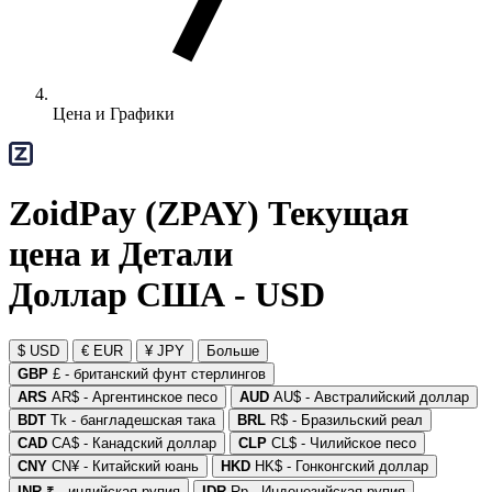
Цена и Графики
ZoidPay (ZPAY) Текущая
цена и Детали
Доллар США - USD
$ USD
€ EUR
¥ JPY
Больше
GBP
£ - британский фунт стерлингов
ARS
AR$ - Аргентинское песо
AUD
AU$ - Австралийский доллар
BDT
Tk - бангладешская така
BRL
R$ - Бразильский реал
CAD
CA$ - Канадский доллар
CLP
CL$ - Чилийское песо
CNY
CN¥ - Китайский юань
HKD
HK$ - Гонконгский доллар
INR
₹ - индийская рупия
IDR
Rp - Индонезийская рупия