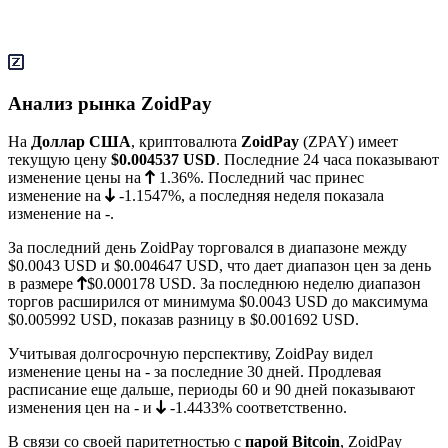
Анализ рынка ZoidPay
На
Доллар США
, криптовалюта
ZoidPay
(ZPAY) имеет
текущую цену
$0.004537
USD
. Последние 24 часа показывают
изменение цены на
1.36%
. Последний час принес
изменение на
-1.1547%
, а последняя неделя показала
изменение на
-
.
За последний день ZoidPay торговался в диапазоне между
$0.0043
USD и
$0.004647
USD, что дает диапазон цен за день
в размере
$0.000178
USD. За последнюю неделю диапазон
торгов расширился от минимума
$0.0043
USD до максимума
$0.005992
USD, показав разницу в $0.001692 USD.
Учитывая долгосрочную перспективу, ZoidPay видел
изменение цены на
-
за последние 30 дней. Продлевая
расписание еще дальше, периоды 60 и 90 дней показывают
изменения цен на
-
и
-1.4433%
соответственно.
В связи со своей паритетностью с
парой Bitcoin
, ZoidPay