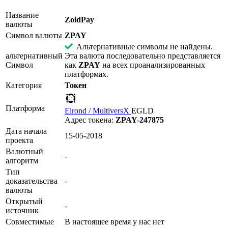
Название
ZoidPay
валюты
Символ валюты
ZPAY
Альтернативные символы не найдены.
альтернативный
Эта валюта последовательно представляется
Символ
как
ZPAY
на всех проанализированных
платформах.
Категория
Токен
Платформа
Elrond / MultiversX
EGLD
Адрес токена:
ZPAY-247875
Дата начала
15-05-2018
проекта
Валютный
-
алгоритм
Тип
доказательства
-
валюты
Открытый
-
источник
Совместимые
В настоящее время у нас нет