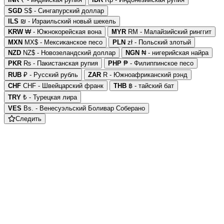
SGD
S$ - Сингапурский доллар
ILS
₪ - Израильский новый шекель
KRW
₩ - Южнокорейская вона
MYR
RM - Малайзийский ринггит
MXN
MX$ - Мексиканское песо
PLN
zł - Польский злотый
NZD
NZ$ - Новозеландский доллар
NGN
₦ - нигерийская найра
PKR
₨ - Пакистанская рупия
PHP
₱ - Филиппинское песо
RUB
₽ - Русский рубль
ZAR
R - Южноафриканский рэнд
CHF
CHF - Швейцарский франк
THB
฿ - тайский бат
TRY
₺ - Турецкая лира
VES
Bs. - Венесуэльский Боливар Соберано
Следить