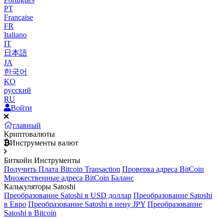
PT
Française
FR
Italiano
IT
日本語
JA
한국어
KO
русский
RU
Войти
главный
Криптовалюты
Инструменты валют
Биткойн Инструменты
Получить Плата Bitcoin Transaction
Проверка адреса BitCoin
Множественные адреса BitCoin Баланс
Калькуляторы Satoshi
Преобразование Satoshi в USD доллар
Преобразование Satoshi
в Евро
Преобразование Satoshi в иену JPY
Преобразование
Satoshi в Bitcoin