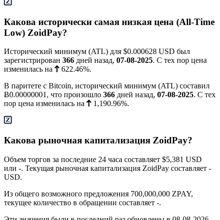
Какова исторически самая низкая цена (All-Time
Low) ZoidPay?
Исторический минимум (ATL) для
$0.000628
USD был
зарегистрирован
366
дней назад,
07-08-2025
. С тех пор цена
изменилась на
622.46%
.
В паритете с Bitcoin, исторический минимум (ATL) составил
Ƀ0.00000001
, что произошло
366
дней назад,
07-08-2025
. С тех
пор цена изменилась на
1,190.96%
.
Какова рыночная капитализация ZoidPay?
Объем торгов за последние 24 часа составляет
$5,381
USD
или -. Текущая рыночная капитализация ZoidPay составляет
-
USD.
Из общего возможного предложения 700,000,000 ZPAY,
текущее количество в обращении составляет -.
Эти значения были в последний раз обновлены в 08-08-2026