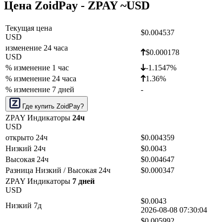
Цена ZoidPay - ZPAY ~
USD
Текущая цена
$0.004537
USD
изменение 24 часа
$0.000178
USD
% изменение 1 час
-1.1547%
% изменение 24 часа
1.36%
% изменение 7 дней
-
Где купить ZoidPay?
ZPAY Индикаторы
24ч
USD
открыто 24ч
$0.004359
Низкий 24ч
$0.0043
Высокая 24ч
$0.004647
Разница Низкий / Высокая 24ч
$0.000347
ZPAY Индикаторы
7 дней
USD
$0.0043
Низкий 7д
2026-08-08 07:30:04
$0.005992