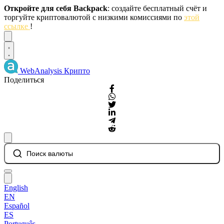
Откройте для себя Backpack
: создайте бесплатный счёт и
торгуйте криптовалютой с низкими комиссиями по
этой
ссылке
!
Dismiss
WebAnalysis
Крипто
Поделиться
Поиск валюты
English
EN
Español
ES
Português