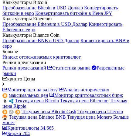
Калькуляторы Bitcoin
Преобразование Bitcoin в USD Доллар
Конвертировать
биткойн в евро
Конвертировать биткойн в Йена JPY
Калькуляторы Ethereum
Преобразование Ethereum в USD Доллар
Конвертировать
Ethereum в евро
Калькуляторы Binance Coin
Преобразование BNB в USD Доллар
Конвертировать BNB в
евро
Больше
Индекс отслеживаемых криптовалют
Рынки предсказаний
Рынки предсказаний
Статистика рынка
Разрешённые
рынки
крипто Цены
Монитор цен на валюту
Анализ исторических
максимальных цен
Монитор криптовалютных бирж
Текущая цена Bitcoin
Текущая цена Ethereum
Текущая
цена Ripple
Текущая цена Bitcoin Cash
Текущая цена Litecoin
Текущая цена Binance BNB
Текущая цена Monero
Больше
монет
Криптовалюты
34.665
Биржи
204