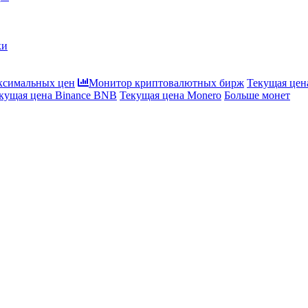
ки
ксимальных цен
Монитор криптовалютных бирж
Текущая цена
кущая цена Binance BNB
Текущая цена Monero
Больше монет