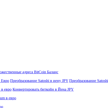
жественные адреса BitCoin Баланс
в Евро
Преобразование Satoshi в иену JPY
Преобразование Satoshi 
 в евро
Конвертировать биткойн в Йена JPY
eum в евро
ро