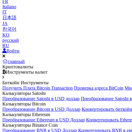
FR
Italiano
IT
日本語
JA
한국어
KO
русский
RU
Войти
главный
Криптовалюты
Инструменты валют
Биткойн Инструменты
Получить Плата Bitcoin Transaction
Проверка адреса BitCoin
Мно
Калькуляторы Satoshi
Преобразование Satoshi в USD доллар
Преобразование Satoshi 
Калькуляторы Bitcoin
Преобразование Bitcoin в USD Доллар
Конвертировать биткойн
Калькуляторы Ethereum
Преобразование Ethereum в USD Доллар
Конвертировать Ether
Калькуляторы Binance Coin
Преобразование BNB в USD Доллар
Конвертировать BNB в ев