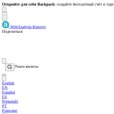
Откройте для себя Backpack
: создайте бесплатный счёт и то
Dismiss
WebAnalysis
Крипто
Поделиться
English
EN
Español
ES
Português
PT
Française