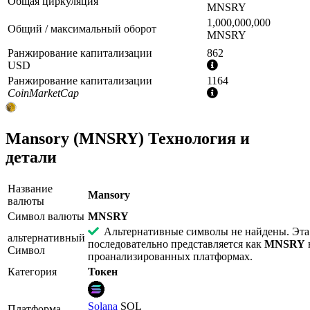
Общая циркуляция
MNSRY
1,000,000,000
Общий / максимальный оборот
MNSRY
Ранжирование капитализации
862
Дополнительная
USD
информация
Ранжирование капитализации
1164
Дополнительная
CoinMarketCap
информация
Mansory (MNSRY) Технология и
детали
Название
Mansory
валюты
Символ валюты
MNSRY
Альтернативные символы не найдены. Эта
альтернативный
последовательно представляется как
MNSRY
Символ
проанализированных платформах.
Категория
Токен
Solana
SOL
Платформа