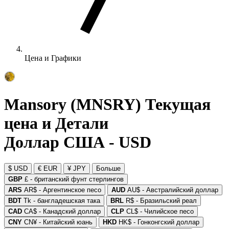
Цена и Графики
Mansory (MNSRY) Текущая
цена и Детали
Доллар США - USD
$ USD
€ EUR
¥ JPY
Больше
GBP
£ - британский фунт стерлингов
ARS
AR$ - Аргентинское песо
AUD
AU$ - Австралийский доллар
BDT
Tk - бангладешская така
BRL
R$ - Бразильский реал
CAD
CA$ - Канадский доллар
CLP
CL$ - Чилийское песо
CNY
CN¥ - Китайский юань
HKD
HK$ - Гонконгский доллар