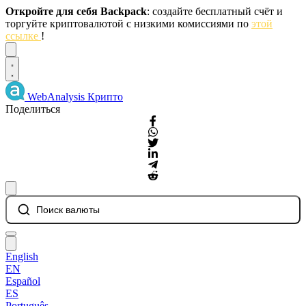
Откройте для себя Backpack
: создайте бесплатный счёт и
торгуйте криптовалютой с низкими комиссиями по
этой
ссылке
!
Dismiss
WebAnalysis
Крипто
Поделиться
Поиск валюты
English
EN
Español
ES
Português