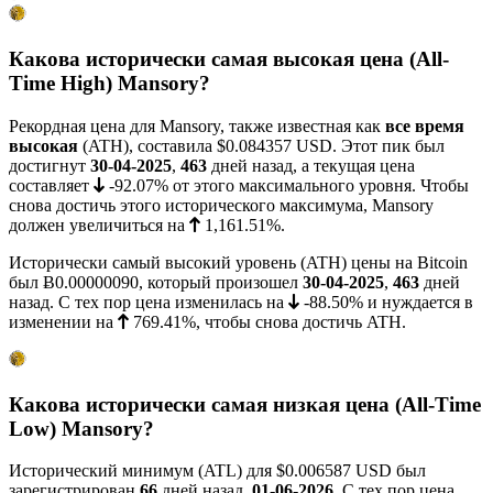
Какова исторически самая высокая цена (All-
Time High) Mansory?
Рекордная цена для Mansory, также известная как
все время
высокая
(ATH), составила
$0.084357
USD. Этот пик был
достигнут
30-04-2025
,
463
дней назад, а текущая цена
составляет
-92.07%
от этого максимального уровня. Чтобы
снова достичь этого исторического максимума, Mansory
должен увеличиться на
1,161.51%
.
Исторически самый высокий уровень (ATH) цены на Bitcoin
был
Ƀ0.00000090
, который произошел
30-04-2025
,
463
дней
назад. С тех пор цена изменилась на
-88.50%
и нуждается в
изменении на
769.41%
, чтобы снова достичь ATH.
Какова исторически самая низкая цена (All-Time
Low) Mansory?
Исторический минимум (ATL) для
$0.006587
USD был
зарегистрирован
66
дней назад,
01-06-2026
. С тех пор цена