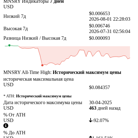
MNSRY Индикаторы
7 дней
USD
$0.006653
Низкий 7д
2026-08-01 22:28:03
$0.006746
Высокая 7д
2026-07-31 02:56:04
Разница Низкий / Высокая 7д
$0.000093
MNSRY All-Time High:
Исторический максимум цены
историческая максимальная цена
USD
$0.084357
* ATH:
Исторический максимум цены
Дата исторического максимума цены
30-04-2025
USD
463
дней назад
% От ATH
USD
-92.07%
% До ATH