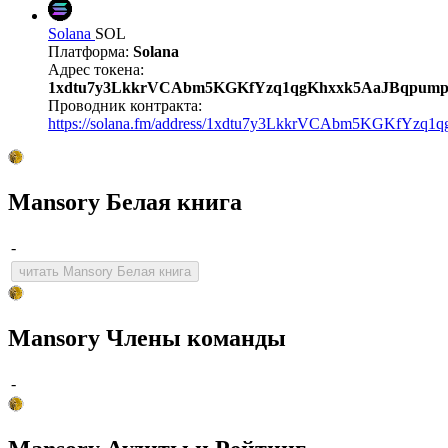
Solana
SOL
Платформа:
Solana
Адрес токена:
1xdtu7y3LkkrVCAbm5KGKfYzq1qgKhxxk5AaJBqpum
Проводник контракта:
https://solana.fm/address/1xdtu7y3LkkrVCAbm5KGKfYzq
Mansory Белая книга
-
читать Mansory Белая книга
Mansory Члены команды
-