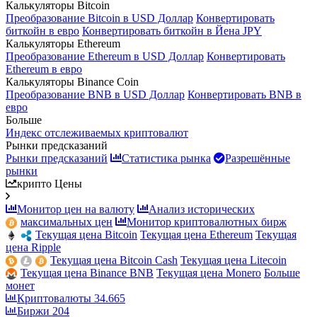
Калькуляторы Bitcoin
Преобразование Bitcoin в USD Доллар
Конвертировать
биткойн в евро
Конвертировать биткойн в Йена JPY
Калькуляторы Ethereum
Преобразование Ethereum в USD Доллар
Конвертировать
Ethereum в евро
Калькуляторы Binance Coin
Преобразование BNB в USD Доллар
Конвертировать BNB в
евро
Больше
Индекс отслеживаемых криптовалют
Рынки предсказаний
Рынки предсказаний
Статистика рынка
Разрешённые
рынки
крипто Цены
Монитор цен на валюту
Анализ исторических
максимальных цен
Монитор криптовалютных бирж
Текущая цена Bitcoin
Текущая цена Ethereum
Текущая
цена Ripple
Текущая цена Bitcoin Cash
Текущая цена Litecoin
Текущая цена Binance BNB
Текущая цена Monero
Больше
монет
Криптовалюты
34.665
Биржи
204