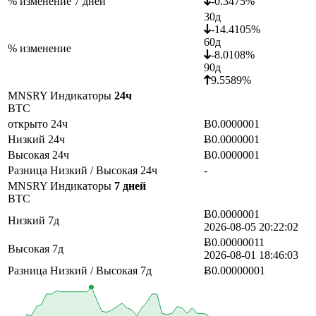
% изменение 7 дней
-0.3475%
30д
-14.4105%
60д
% изменение
-8.0108%
90д
9.5589%
MNSRY Индикаторы
24ч
BTC
открыто 24ч
Ƀ0.0000001
Низкий 24ч
Ƀ0.0000001
Высокая 24ч
Ƀ0.0000001
Разница Низкий / Высокая 24ч
-
MNSRY Индикаторы
7 дней
BTC
Ƀ0.0000001
Низкий 7д
2026-08-05 20:22:02
Ƀ0.00000011
Высокая 7д
2026-08-01 18:46:03
Разница Низкий / Высокая 7д
Ƀ0.00000001