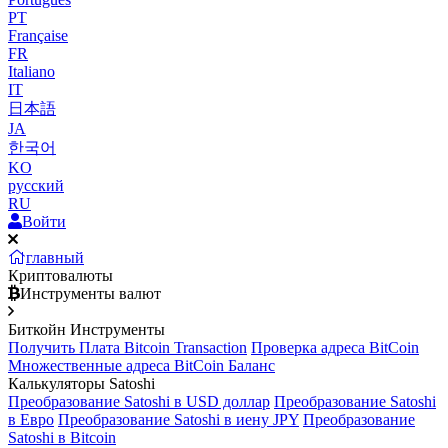
PT
Française
FR
Italiano
IT
日本語
JA
한국어
KO
русский
RU
Войти
главный
Криптовалюты
Инструменты валют
Биткойн Инструменты
Получить Плата Bitcoin Transaction
Проверка адреса BitCoin
Множественные адреса BitCoin Баланс
Калькуляторы Satoshi
Преобразование Satoshi в USD доллар
Преобразование Satoshi
в Евро
Преобразование Satoshi в иену JPY
Преобразование
Satoshi в Bitcoin