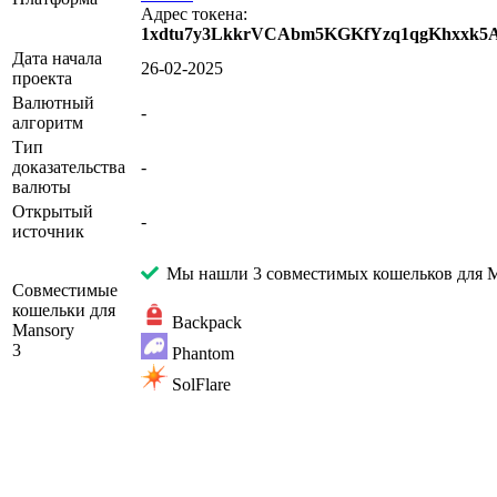
Адрес токена:
1xdtu7y3LkkrVCAbm5KGKfYzq1qgKhxxk5
Дата начала
26-02-2025
проекта
Валютный
-
алгоритм
Тип
доказательства
-
валюты
Открытый
-
источник
Мы нашли 3 совместимых кошельков для M
Совместимые
кошельки для
Backpack
Mansory
3
Phantom
SolFlare