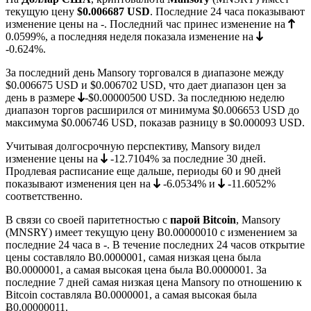
текущую цену
$0.006687
USD
. Последние 24 часа показывают
изменение цены на
-
. Последний час принес изменение на
0.0599%
, а последняя неделя показала изменение на
-0.624%
.
За последний день Mansory торговался в диапазоне между
$0.006675
USD и
$0.006702
USD, что дает диапазон цен за
день в размере
-$0.00000500
USD. За последнюю неделю
диапазон торгов расширился от минимума
$0.006653
USD до
максимума
$0.006746
USD, показав разницу в $0.000093 USD.
Учитывая долгосрочную перспективу, Mansory видел
изменение цены на
-12.7104%
за последние 30 дней.
Продлевая расписание еще дальше, периоды 60 и 90 дней
показывают изменения цен на
-6.0534%
и
-11.6052%
соответственно.
В связи со своей паритетностью с
парой Bitcoin
, Mansory
(MNSRY) имеет текущую цену
Ƀ0.00000010
с изменением за
последние 24 часа в -. В течение последних 24 часов открытие
цены составляло Ƀ0.0000001, самая низкая цена была
Ƀ0.0000001
, а самая высокая цена была
Ƀ0.0000001
. За
последние 7 дней самая низкая цена Mansory по отношению к
Bitcoin составляла
Ƀ0.0000001
, а самая высокая была
Ƀ0.00000011
.