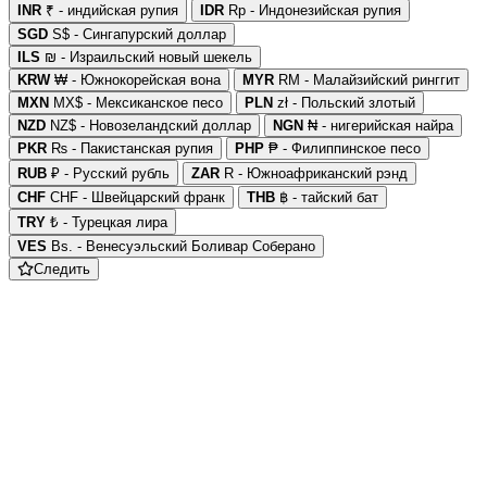
INR
₹ - индийская рупия
IDR
Rp - Индонезийская рупия
SGD
S$ - Сингапурский доллар
ILS
₪ - Израильский новый шекель
KRW
₩ - Южнокорейская вона
MYR
RM - Малайзийский ринггит
MXN
MX$ - Мексиканское песо
PLN
zł - Польский злотый
NZD
NZ$ - Новозеландский доллар
NGN
₦ - нигерийская найра
PKR
₨ - Пакистанская рупия
PHP
₱ - Филиппинское песо
RUB
₽ - Русский рубль
ZAR
R - Южноафриканский рэнд
CHF
CHF - Швейцарский франк
THB
฿ - тайский бат
TRY
₺ - Турецкая лира
VES
Bs. - Венесуэльский Боливар Соберано
Следить