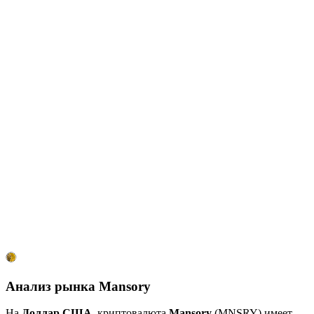
Анализ рынка Mansory
На
Доллар США
, криптовалюта
Mansory
(MNSRY) имеет