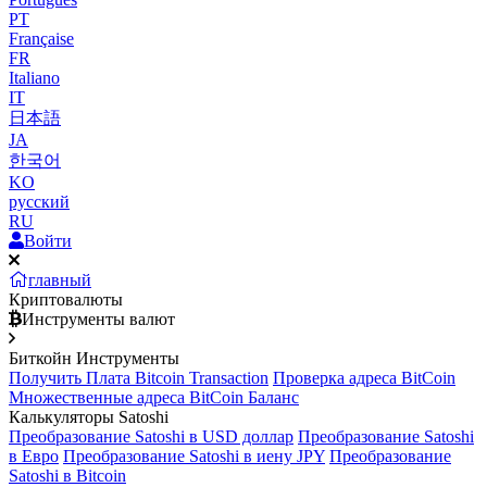
PT
Française
FR
Italiano
IT
日本語
JA
한국어
KO
русский
RU
Войти
главный
Криптовалюты
Инструменты валют
Биткойн Инструменты
Получить Плата Bitcoin Transaction
Проверка адреса BitCoin
Множественные адреса BitCoin Баланс
Калькуляторы Satoshi
Преобразование Satoshi в USD доллар
Преобразование Satoshi
в Евро
Преобразование Satoshi в иену JPY
Преобразование
Satoshi в Bitcoin