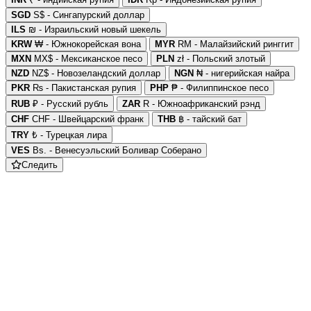
SGD
S$ - Сингапурский доллар
ILS
₪ - Израильский новый шекель
KRW
₩ - Южнокорейская вона
MYR
RM - Малайзийский ринггит
MXN
MX$ - Мексиканское песо
PLN
zł - Польский злотый
NZD
NZ$ - Новозеландский доллар
NGN
₦ - нигерийская найра
PKR
₨ - Пакистанская рупия
PHP
₱ - Филиппинское песо
RUB
₽ - Русский рубль
ZAR
R - Южноафриканский рэнд
CHF
CHF - Швейцарский франк
THB
฿ - тайский бат
TRY
₺ - Турецкая лира
VES
Bs. - Венесуэльский Боливар Соберано
Следить