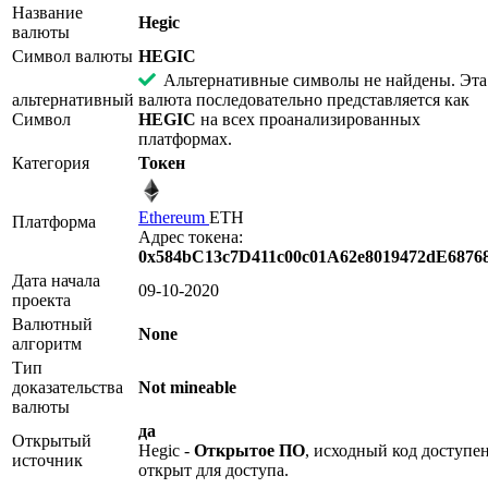
Название
Hegic
валюты
Символ валюты
HEGIC
Альтернативные символы не найдены. Эта
альтернативный
валюта последовательно представляется как
Символ
HEGIC
на всех проанализированных
платформах.
Категория
Токен
Ethereum
ETH
Платформа
Адрес токена:
0x584bC13c7D411c00c01A62e8019472dE6876
Дата начала
09-10-2020
проекта
Валютный
None
алгоритм
Тип
доказательства
Not mineable
валюты
да
Открытый
Hegic -
Открытое ПО
, исходный код доступе
источник
открыт для доступа.