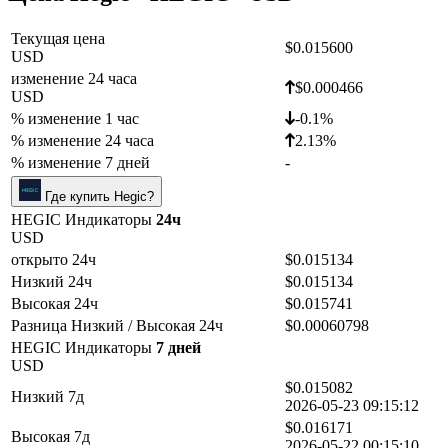
Текущая цена
$0.015600
USD
изменение 24 часа
$0.000466
USD
% изменение 1 час
-0.1%
% изменение 24 часа
2.13%
% изменение 7 дней
-
Где купить Hegic?
HEGIC Индикаторы
24ч
USD
открыто 24ч
$0.015134
Низкий 24ч
$0.015134
Высокая 24ч
$0.015741
Разница Низкий / Высокая 24ч
$0.00060798
HEGIC Индикаторы
7 дней
USD
$0.015082
Низкий 7д
2026-05-23 09:15:12
$0.016171
Высокая 7д
2026-05-22 00:15:10