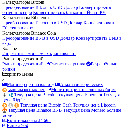
Калькуляторы Bitcoin
Преобразование Bitcoin в USD Доллар
Конвертировать
биткойн в евро
Конвертировать биткойн в Йена JPY
Калькуляторы Ethereum
Преобразование Ethereum в USD Доллар
Конвертировать
Ethereum в евро
Калькуляторы Binance Coin
Преобразование BNB в USD Доллар
Конвертировать BNB в
евро
Больше
Индекс отслеживаемых криптовалют
Рынки предсказаний
Рынки предсказаний
Статистика рынка
Разрешённые
рынки
крипто Цены
Монитор цен на валюту
Анализ исторических
максимальных цен
Монитор криптовалютных бирж
Текущая цена Bitcoin
Текущая цена Ethereum
Текущая
цена Ripple
Текущая цена Bitcoin Cash
Текущая цена Litecoin
Текущая цена Binance BNB
Текущая цена Monero
Больше
монет
Криптовалюты
34.665
Биржи
204