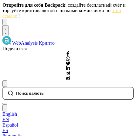
Откройте для себя Backpack
: создайте бесплатный счёт и
торгуйте криптовалютой с низкими комиссиями по
этой
ссылке
!
Dismiss
WebAnalysis
Крипто
Поделиться
Поиск валюты
English
EN
Español
ES
Português