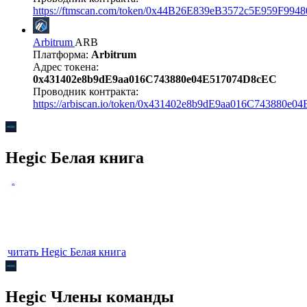
https://ftmscan.com/token/0x44B26E839eB3572c5E959F99
Arbitrum
ARB
Платформа:
Arbitrum
Адрес токена:
0x431402e8b9dE9aa016C743880e04E517074D8cEC
Проводник контракта:
https://arbiscan.io/token/0x431402e8b9dE9aa016C743880e
Hegic Белая книга
читать Hegic Белая книга
Hegic Члены команды