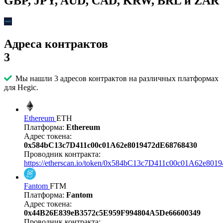
GBP, JPY, AUD, CAD, KRW, BRL и ZAR
Адреса контрактов
3
Мы нашли 3 адресов контрактов на различных платформах
для Hegic.
Ethereum
ETH
Платформа:
Ethereum
Адрес токена:
0x584bC13c7D411c00c01A62e8019472dE68768430
Проводник контракта:
https://etherscan.io/token/0x584bC13c7D411c00c01A62e80
Fantom
FTM
Платформа:
Fantom
Адрес токена:
0x44B26E839eB3572c5E959F994804A5De66600349
Проводник контракта: