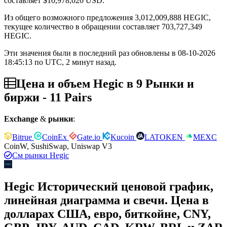
составляет
$10,978,020
USD.
Из общего возможного предложения 3,012,009,888 HEGIC,
текущее количество в обращении составляет 703,727,349
HEGIC.
Эти значения были в последний раз обновлены в 08-10-2026
18:45:13 по UTC, 2 минут назад.
Цена и объем Hegic в 9 Рынки и
биржи - 11 Pairs
Exchange
&
рынки
:
Bitrue
CoinEx
Gate.io
Kucoin
LATOKEN
MEXC
CoinW, SushiSwap, Uniswap V3
См рынки Hegic
Hegic Исторический ценовой график,
линейная диаграмма и свечи. Цена в
долларах США, евро, биткойне, CNY,