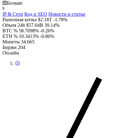
Больше
IP & Сети
Код и SEO
Новости и статьи
Рыночная кепка
$2.18T
-1.78%
Объем 24h
$57.04B
39.14%
BTC %
58.7098%
-0.26%
ETH %
10.3413%
-0.86%
Монеты
34.665
Биржи
204
Онлайн
Вернуться
на
главную
страницу