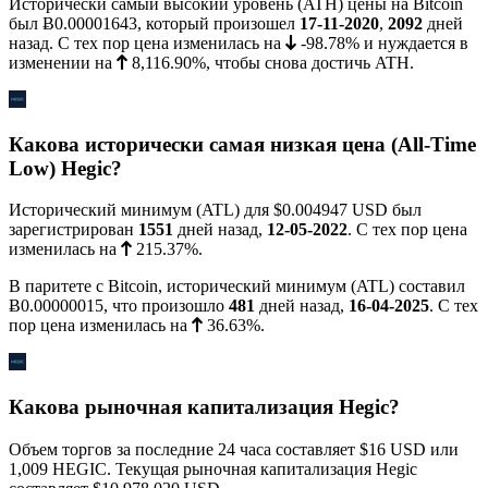
Исторически самый высокий уровень (ATH) цены на Bitcoin
был
Ƀ0.00001643
, который произошел
17-11-2020
,
2092
дней
назад. С тех пор цена изменилась на
-98.78%
и нуждается в
изменении на
8,116.90%
, чтобы снова достичь ATH.
Какова исторически самая низкая цена (All-Time
Low) Hegic?
Исторический минимум (ATL) для
$0.004947
USD был
зарегистрирован
1551
дней назад,
12-05-2022
. С тех пор цена
изменилась на
215.37%
.
В паритете с Bitcoin, исторический минимум (ATL) составил
Ƀ0.00000015
, что произошло
481
дней назад,
16-04-2025
. С тех
пор цена изменилась на
36.63%
.
Какова рыночная капитализация Hegic?
Объем торгов за последние 24 часа составляет
$16
USD или
1,009 HEGIC. Текущая рыночная капитализация Hegic