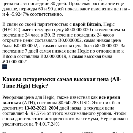
цены на
-
за последние 30 дней. Продлевая расписание еще
дальше, периоды 60 и 90 дней показывают изменения цен на
-
и
-5.9247%
соответственно.
В связи со своей паритетностью с
парой Bitcoin
, Hegic
(HEGIC) имеет текущую цену
Ƀ0.00000020
с изменением за
последние 24 часа в Ƀ0. В течение последних 24 часов
открытие цены составляло Ƀ0.0000002, самая низкая цена
была
Ƀ0.0000002
, а самая высокая цена была
Ƀ0.0000002
. За
последние 7 дней самая низкая цена Hegic по отношению к
Bitcoin составляла
Ƀ0.00000019
, а самая высокая была
Ƀ0.00000021
.
Какова исторически самая высокая цена (All-
Time High) Hegic?
Рекордная цена для Hegic, также известная как
все время
высокая
(ATH), составила
$0.642283
USD. Этот пик был
достигнут
13-02-2021
,
2004
дней назад, а текущая цена
составляет
-97.57%
от этого максимального уровня. Чтобы
снова достичь этого исторического максимума, Hegic должен
увеличиться на
4,017.24%
.