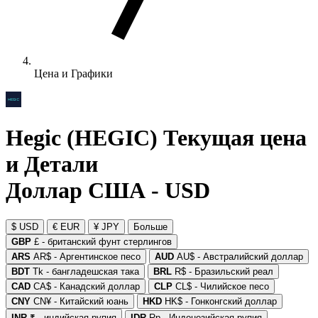
Цена и Графики
Hegic (HEGIC) Текущая цена
и Детали
Доллар США - USD
$ USD
€ EUR
¥ JPY
Больше
GBP
£ - британский фунт стерлингов
ARS
AR$ - Аргентинское песо
AUD
AU$ - Австралийский доллар
BDT
Tk - бангладешская така
BRL
R$ - Бразильский реал
CAD
CA$ - Канадский доллар
CLP
CL$ - Чилийское песо
CNY
CN¥ - Китайский юань
HKD
HK$ - Гонконгский доллар
INR
₹ - индийская рупия
IDR
Rp - Индонезийская рупия