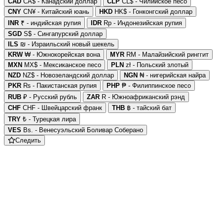
CAD
CA$ - Канадский доллар
CLP
CL$ - Чилийское песо
CNY
CN¥ - Китайский юань
HKD
HK$ - Гонконгский доллар
INR
₹ - индийская рупия
IDR
Rp - Индонезийская рупия
SGD
S$ - Сингапурский доллар
ILS
₪ - Израильский новый шекель
KRW
₩ - Южнокорейская вона
MYR
RM - Малайзийский ринггит
MXN
MX$ - Мексиканское песо
PLN
zł - Польский злотый
NZD
NZ$ - Новозеландский доллар
NGN
₦ - нигерийская найра
PKR
₨ - Пакистанская рупия
PHP
₱ - Филиппинское песо
RUB
₽ - Русский рубль
ZAR
R - Южноафриканский рэнд
CHF
CHF - Швейцарский франк
THB
฿ - тайский бат
TRY
₺ - Турецкая лира
VES
Bs. - Венесуэльский Боливар Соберано
Следить