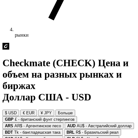
рынки
Checkmate (CHECK) Цена и
объем на разных рынках и
биржах
Доллар США - USD
$ USD
€ EUR
¥ JPY
Больше
GBP
£ - британский фунт стерлингов
ARS
AR$ - Аргентинское песо
AUD
AU$ - Австралийский доллар
BDT
Tk - бангладешская така
BRL
R$ - Бразильский реал