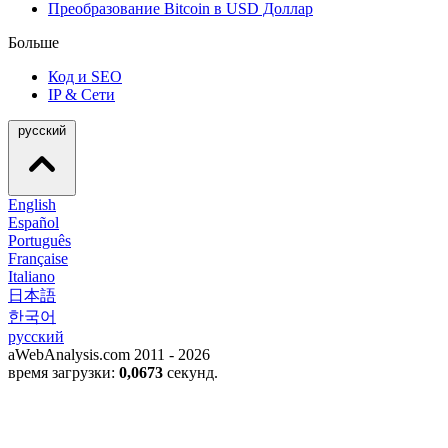
Преобразование Bitcoin в USD Доллар
Больше
Код и SEO
IP & Сети
русский
English
Español
Português
Française
Italiano
日本語
한국어
русский
aWebAnalysis.com 2011 - 2026
время загрузки:
0,0673
секунд.