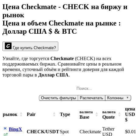
Цена Checkmate - CHECK на биржу и
рынок
Цена и объем Checkmate на рынке :
Доллар США $ & BTC
Где купить Checkmate?
Узнайте, где торгуется
Checkmate
(CHECK) на всех
поддерживаемых биржах. Сравнивайте цены в реальном
времени, суточный объём и рейтинги доверия для каждой
торговой пары в
Доллар США
.
Очистить фильтры
Распечатать
Колонны
▼
цена
валюта
валюта
рынок
Pair
Type
USD
Base
Quote
$
Tether
BingX
CHECK/USDT
Spot
Checkmate
$0.0
USD