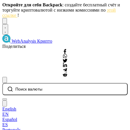
Откройте для себя Backpack
: создайте бесплатный счёт и
торгуйте криптовалютой с низкими комиссиями по
этой
ссылке
!
Dismiss
WebAnalysis
Крипто
Поделиться
Поиск валюты
English
EN
Español
ES
Português