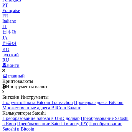
PT
Française
FR
Italiano
IT
日本語
JA
한국어
KO
русский
RU
Войти
главный
Криптовалюты
Инструменты валют
Биткойн Инструменты
Получить Плата Bitcoin Transaction
Проверка адреса BitCoin
Множественные адреса BitCoin Баланс
Калькуляторы Satoshi
Преобразование Satoshi в USD доллар
Преобразование Satoshi
в Евро
Преобразование Satoshi в иену JPY
Преобразование
Satoshi в Bitcoin