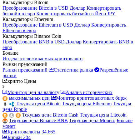
Калькуляторы Bitcoin
Преобразование Bitcoin в USD Доллар
Конвертировать
биткойн в евро
Конвертировать биткойн в Йена JPY
Калькуляторы Ethereum
Преобразование Ethereum в USD Доллар
Конвертировать
Ethereum в евро
Калькуляторы Binance Coin
Преобразование BNB в USD Доллар
Конвертировать BNB в
евро
Больше
Индекс отслеживаемых криптовалют
Рынки предсказаний
Рынки предсказаний
Статистика рынка
Разрешённые
рынки
крипто Цены
Монитор цен на валюту
Анализ исторических
максимальных цен
Монитор криптовалютных бирж
Текущая цена Bitcoin
Текущая цена Ethereum
Текущая
цена Ripple
Текущая цена Bitcoin Cash
Текущая цена Litecoin
Текущая цена Binance BNB
Текущая цена Monero
Больше
монет
Криптовалюты
34.665
Биржи
204