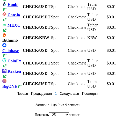
Tether
Huobi
CHECK/USDT
Spot
Checkmate
$0.0
USD
Tether
Gate.io
CHECK/USDT
Spot
Checkmate
$0.0
USD
Tether
MEXC
CHECK/USDT
Spot
Checkmate
$0.0
USD
CHECK/KRW
Spot
Checkmate
KRW
$0.0
Bithumb
CHECK/USD
Spot
Checkmate
USD
$0.0
Coinbase
Tether
CoinEx
CHECK/USDT
Spot
Checkmate
$0.0
USD
Kraken
CHECK/USD
Spot
Checkmate
USD
$0.0
Tether
CHECK/USDT
Spot
Checkmate
$0.0
USD
BigONE
Первая
Предыдущая
1
Следующая
Последняя
Записи с 1 до 9 из 9 записей
Показать
записей