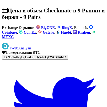
Цена и объем Checkmate в 9 Рынки и
биржи - 9 Pairs
Exchange
&
рынки
:
BigONE
,
BingX
, Bithumb,
Coinbase
,
CoinEx
,
Gate.io
,
Huobi
,
Kraken
,
MEXC
aWebAnalysis
Пожертвования BTC:
1AN6N94fxyUgFwrLvEDxWRiCjPWkBRAhT4