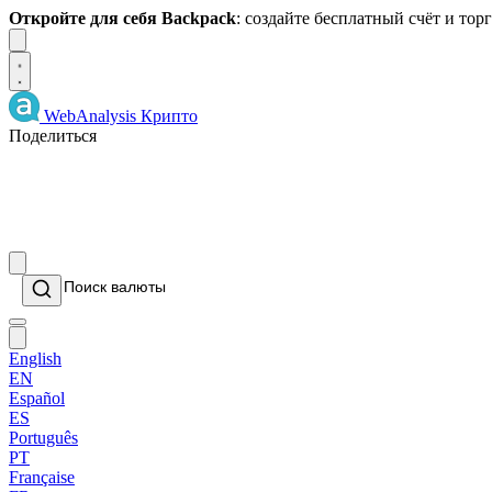
Откройте для себя Backpack
: создайте бесплатный счёт и то
Dismiss
WebAnalysis
Крипто
Поделиться
English
EN
Español
ES
Português
PT
Française