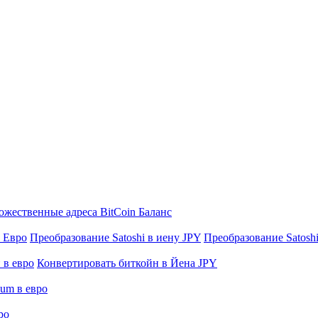
жественные адреса BitCoin Баланс
в Евро
Преобразование Satoshi в иену JPY
Преобразование Satoshi 
 в евро
Конвертировать биткойн в Йена JPY
eum в евро
ро