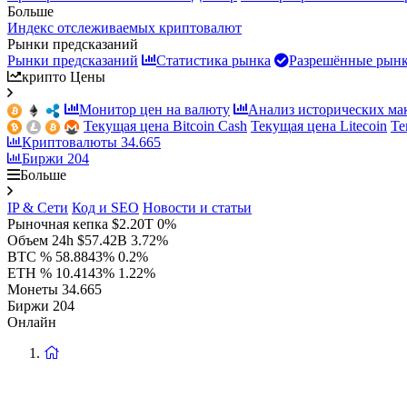
Больше
Индекс отслеживаемых криптовалют
Рынки предсказаний
Рынки предсказаний
Статистика рынка
Разрешённые рын
крипто Цены
Монитор цен на валюту
Анализ исторических ма
Текущая цена Bitcoin Cash
Текущая цена Litecoin
Те
Криптовалюты
34.665
Биржи
204
Больше
IP & Сети
Код и SEO
Новости и статьи
Рыночная кепка
$2.20T
0%
Объем 24h
$57.42B
3.72%
BTC %
58.8843%
0.2%
ETH %
10.4143%
1.22%
Монеты
34.665
Биржи
204
Онлайн
Вернуться
на
главную
страницу