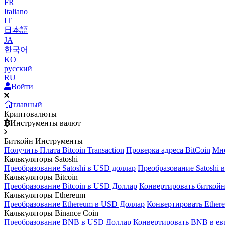
FR
Italiano
IT
日本語
JA
한국어
KO
русский
RU
Войти
главный
Криптовалюты
Инструменты валют
Биткойн Инструменты
Получить Плата Bitcoin Transaction
Проверка адреса BitCoin
Мно
Калькуляторы Satoshi
Преобразование Satoshi в USD доллар
Преобразование Satoshi 
Калькуляторы Bitcoin
Преобразование Bitcoin в USD Доллар
Конвертировать биткойн
Калькуляторы Ethereum
Преобразование Ethereum в USD Доллар
Конвертировать Ether
Калькуляторы Binance Coin
Преобразование BNB в USD Доллар
Конвертировать BNB в ев