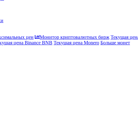
ки
ксимальных цен
Монитор криптовалютных бирж
Текущая цена
кущая цена Binance BNB
Текущая цена Monero
Больше монет