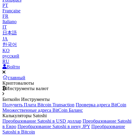
PT
Française
FR
Italiano
IT
日本語
JA
한국어
KO
русский
RU
Войти
главный
Криптовалюты
Инструменты валют
Биткойн Инструменты
Получить Плата Bitcoin Transaction
Проверка адреса BitCoin
Множественные адреса BitCoin Баланс
Калькуляторы Satoshi
Преобразование Satoshi в USD доллар
Преобразование Satoshi
в Евро
Преобразование Satoshi в иену JPY
Преобразование
Satoshi в Bitcoin