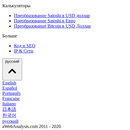
Калькуляторы
Преобразование Satoshi в USD доллар
Преобразование Satoshi в Евро
Преобразование Bitcoin в USD Доллар
Больше
Код и SEO
IP & Сети
русский
English
Español
Português
Française
Italiano
日本語
한국어
русский
aWebAnalysis.com 2011 - 2026