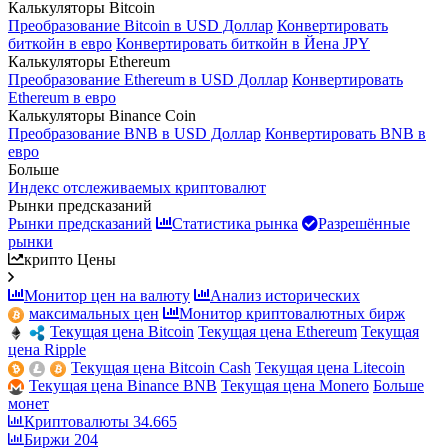
Калькуляторы Bitcoin
Преобразование Bitcoin в USD Доллар
Конвертировать
биткойн в евро
Конвертировать биткойн в Йена JPY
Калькуляторы Ethereum
Преобразование Ethereum в USD Доллар
Конвертировать
Ethereum в евро
Калькуляторы Binance Coin
Преобразование BNB в USD Доллар
Конвертировать BNB в
евро
Больше
Индекс отслеживаемых криптовалют
Рынки предсказаний
Рынки предсказаний
Статистика рынка
Разрешённые
рынки
крипто Цены
Монитор цен на валюту
Анализ исторических
максимальных цен
Монитор криптовалютных бирж
Текущая цена Bitcoin
Текущая цена Ethereum
Текущая
цена Ripple
Текущая цена Bitcoin Cash
Текущая цена Litecoin
Текущая цена Binance BNB
Текущая цена Monero
Больше
монет
Криптовалюты
34.665
Биржи
204