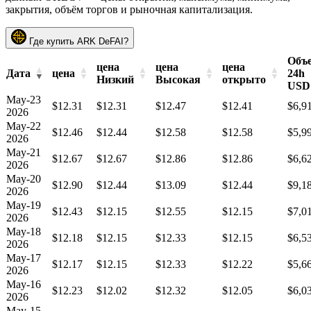
закрытия, объём торгов и рыночная капитализация.
Где купить ARK DeFAI?
Объ
цена
цена
цена
Дата
цена
24h
Низкий
Высокая
открыто
USD
May-23
$12.31
$12.31
$12.47
$12.41
$6,9
2026
May-22
$12.46
$12.44
$12.58
$12.58
$5,9
2026
May-21
$12.67
$12.67
$12.86
$12.86
$6,6
2026
May-20
$12.90
$12.44
$13.09
$12.44
$9,1
2026
May-19
$12.43
$12.15
$12.55
$12.15
$7,0
2026
May-18
$12.18
$12.15
$12.33
$12.15
$6,5
2026
May-17
$12.17
$12.15
$12.33
$12.22
$5,6
2026
May-16
$12.23
$12.02
$12.32
$12.05
$6,0
2026
May-15