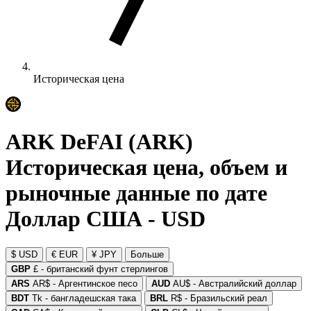
Историческая цена
ARK DeFAI (ARK)
Историческая цена, объем и
рыночные данные по дате
Доллар США - USD
$ USD
€ EUR
¥ JPY
Больше
GBP
£ - британский фунт стерлингов
ARS
AR$ - Аргентинское песо
AUD
AU$ - Австралийский доллар
BDT
Tk - бангладешская така
BRL
R$ - Бразильский реал