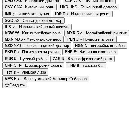
CAD
CA$ - Канадский доллар
CLP
CL$ - Чилийское песо
CNY
CN¥ - Китайский юань
HKD
HK$ - Гонконгский доллар
INR
₹ - индийская рупия
IDR
Rp - Индонезийская рупия
SGD
S$ - Сингапурский доллар
ILS
₪ - Израильский новый шекель
KRW
₩ - Южнокорейская вона
MYR
RM - Малайзийский ринггит
MXN
MX$ - Мексиканское песо
PLN
zł - Польский злотый
NZD
NZ$ - Новозеландский доллар
NGN
₦ - нигерийская найра
PKR
₨ - Пакистанская рупия
PHP
₱ - Филиппинское песо
RUB
₽ - Русский рубль
ZAR
R - Южноафриканский рэнд
CHF
CHF - Швейцарский франк
THB
฿ - тайский бат
TRY
₺ - Турецкая лира
VES
Bs. - Венесуэльский Боливар Соберано
Следить