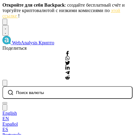
Откройте для себя Backpack
: создайте бесплатный счёт и
торгуйте криптовалютой с низкими комиссиями по
этой
ссылке
!
Dismiss
WebAnalysis
Крипто
Поделиться
Поиск валюты
English
EN
Español
ES
Português