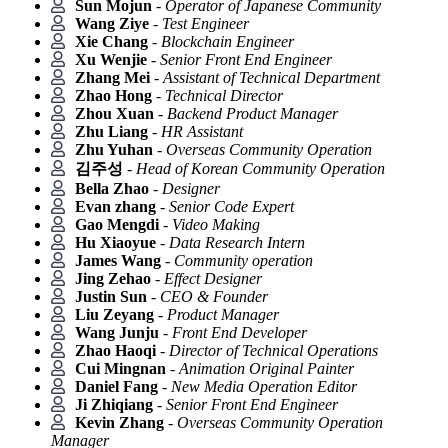
Sun Mojun
-
Operator of Japanese Community
Wang Ziye
-
Test Engineer
Xie Chang
-
Blockchain Engineer
Xu Wenjie
-
Senior Front End Engineer
Zhang Mei
-
Assistant of Technical Department
Zhao Hong
-
Technical Director
Zhou Xuan
-
Backend Product Manager
Zhu Liang
-
HR Assistant
Zhu Yuhan
-
Overseas Community Operation
김주성
-
Head of Korean Community Operation
Bella Zhao
-
Designer
Evan zhang
-
Senior Code Expert
Gao Mengdi
-
Video Making
Hu Xiaoyue
-
Data Research Intern
James Wang
-
Community operation
Jing Zehao
-
Effect Designer
Justin Sun
-
CEO & Founder
Liu Zeyang
-
Product Manager
Wang Junju
-
Front End Developer
Zhao Haoqi
-
Director of Technical Operations
Cui Mingnan
-
Animation Original Painter
Daniel Fang
-
New Media Operation Editor
Ji Zhiqiang
-
Senior Front End Engineer
Kevin Zhang
-
Overseas Community Operation
Manager