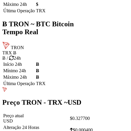
Máximo 24h
$
Última Operação
TRX
Ƀ
TRON ~ BTC Bitcoin
Tempo Real
TRON
TRX
Ƀ
Ƀ
/
24h
Início 24h
Ƀ
Mínimo 24h
Ƀ
Máximo 24h
Ƀ
Última Operação
TRX
Preço TRON - TRX ~
USD
Preço atual
$0.327700
USD
Alteração 24 Horas
$0.000400