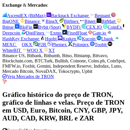
Exchange
&
Mercados
:
AscendEX (BitMax)
Backpack Exchange
Bequant
BigONE
Binance
BingX
Bitfinex
Bitget
BitMart
Bitrue
BloFin
Bybit (Spot)
BYDFi
CEX.IO
CoinEx
Deepcoin
DigiFinex
Exmo
FixedFloat
Gate.io
HashKey Exchange
Huobi
Kraken
Kucoin
Lbank
MEXC
OKX
P2B
Phemex
Poloniex
Toobit
WhiteBIT
WOO X
XT
Binance US, Bitbank, Bithumb, Bitso, Bitstamp, Bitvavo,
Blockchain.com, BTCTurk, Bullish, Coinone, Coins.ph, CoinSpot,
FMFW.io, Foxbit, Gemini, Independent Reserve, Indodax, Luno,
Mercado Bitcoin, NovaDAX, Tokocrypto, Upbit
Veja Mercados de TRON
Gráfico histórico do preço de TRON,
gráfico de linhas e velas. Preço de TRON
em USD, Euro, Bitcoin, CNY, GBP, JPY,
AUD, CAD, KRW, BRL e ZAR