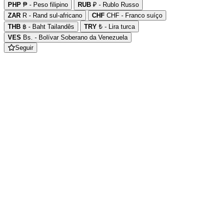
PHP
₱ - Peso filipino
RUB
₽ - Rublo Russo
ZAR
R - Rand sul-africano
CHF
CHF - Franco suíço
THB
฿ - Baht Tailandês
TRY
₺ - Lira turca
VES
Bs. - Bolívar Soberano da Venezuela
Seguir