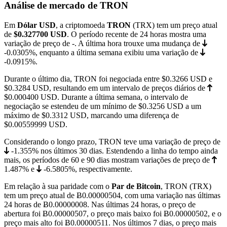
Análise de mercado de TRON
Em
Dólar USD
, a criptomoeda
TRON
(TRX) tem um preço atual
de
$0.327700
USD
. O período recente de 24 horas mostra uma
variação de preço de
-
. A última hora trouxe uma mudança de
-0.0305%
, enquanto a última semana exibiu uma variação de
-0.0915%
.
Durante o último dia, TRON foi negociada entre
$0.3266
USD e
$0.3284
USD, resultando em um intervalo de preços diários de
$0.000400
USD. Durante a última semana, o intervalo de
negociação se estendeu de um mínimo de
$0.3256
USD a um
máximo de
$0.3312
USD, marcando uma diferença de
$0.00559999 USD.
Considerando o longo prazo, TRON teve uma variação de preço de
-1.355%
nos últimos 30 dias. Estendendo a linha do tempo ainda
mais, os períodos de 60 e 90 dias mostram variações de preço de
1.487%
e
-6.5805%
, respectivamente.
Em relação à sua paridade com o
Par de Bitcoin
, TRON (TRX)
tem um preço atual de
Ƀ0.00000504
, com uma variação nas últimas
24 horas de Ƀ0.00000008. Nas últimas 24 horas, o preço de
abertura foi Ƀ0.00000507, o preço mais baixo foi
Ƀ0.00000502
, e o
preço mais alto foi
Ƀ0.00000511
. Nos últimos 7 dias, o preço mais