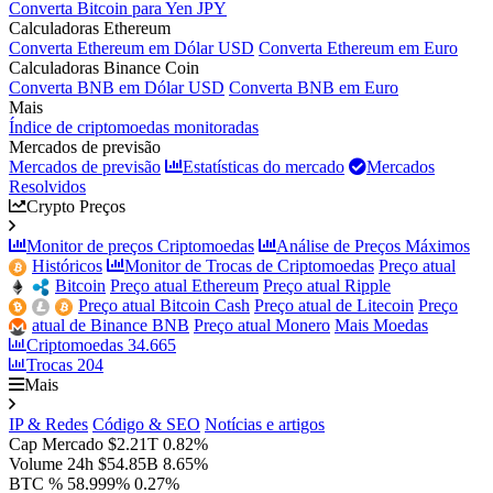
Converta Bitcoin para Yen JPY
Calculadoras Ethereum
Converta Ethereum em Dólar USD
Converta Ethereum em Euro
Calculadoras Binance Coin
Converta BNB em Dólar USD
Converta BNB em Euro
Mais
Índice de criptomoedas monitoradas
Mercados de previsão
Mercados de previsão
Estatísticas do mercado
Mercados
Resolvidos
Crypto Preços
Monitor de preços Criptomoedas
Análise de Preços Máximos
Históricos
Monitor de Trocas de Criptomoedas
Preço atual
Bitcoin
Preço atual Ethereum
Preço atual Ripple
Preço atual Bitcoin Cash
Preço atual de Litecoin
Preço
atual de Binance BNB
Preço atual Monero
Mais Moedas
Criptomoedas
34.665
Trocas
204
Mais
IP & Redes
Código & SEO
Notícias e artigos
Cap Mercado
$2.21T
0.82%
Volume 24h
$54.85B
8.65%
BTC %
58.999%
0.27%