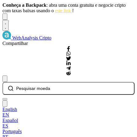
Conheça a Backpack
: abra uma conta gratuita e negocie cripto
com taxas baixas usando o
este link
!
Dismiss
WebAnalysis
Cripto
Compartilhar
Pesquisar moeda
English
EN
Español
ES
Português
PT