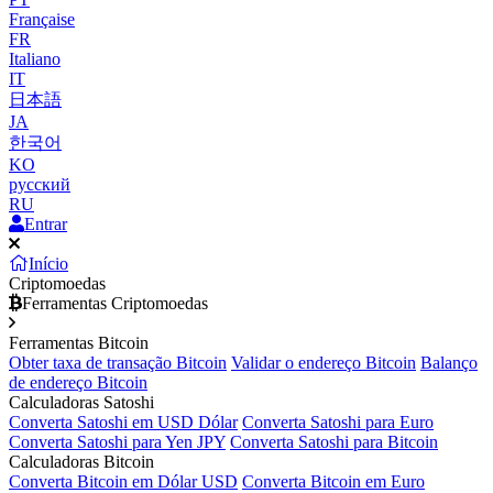
Française
FR
Italiano
IT
日本語
JA
한국어
KO
русский
RU
Entrar
Início
Criptomoedas
Ferramentas Criptomoedas
Ferramentas Bitcoin
Obter taxa de transação Bitcoin
Validar o endereço Bitcoin
Balanço
de endereço Bitcoin
Calculadoras Satoshi
Converta Satoshi em USD Dólar
Converta Satoshi para Euro
Converta Satoshi para Yen JPY
Converta Satoshi para Bitcoin
Calculadoras Bitcoin
Converta Bitcoin em Dólar USD
Converta Bitcoin em Euro