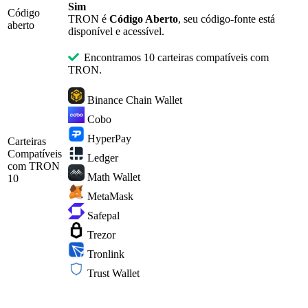
Sim
Código
TRON é
Código Aberto
, seu código-fonte está
aberto
disponível e acessível.
Encontramos 10 carteiras compatíveis com
TRON.
Binance Chain Wallet
Cobo
HyperPay
Carteiras
Compatíveis
Ledger
com TRON
Math Wallet
10
MetaMask
Safepal
Trezor
Tronlink
Trust Wallet