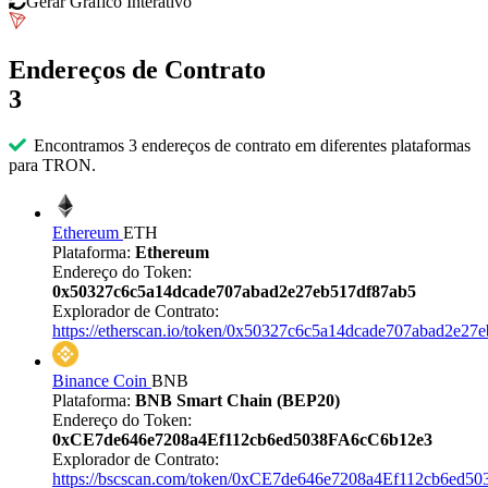
Gerar Gráfico Interativo
Endereços de Contrato
3
Encontramos 3 endereços de contrato em diferentes plataformas
para TRON.
Ethereum
ETH
Plataforma:
Ethereum
Endereço do Token:
0x50327c6c5a14dcade707abad2e27eb517df87ab5
Explorador de Contrato:
https://etherscan.io/token/0x50327c6c5a14dcade707abad2e27
Binance Coin
BNB
Plataforma:
BNB Smart Chain (BEP20)
Endereço do Token:
0xCE7de646e7208a4Ef112cb6ed5038FA6cC6b12e3
Explorador de Contrato:
https://bscscan.com/token/0xCE7de646e7208a4Ef112cb6ed