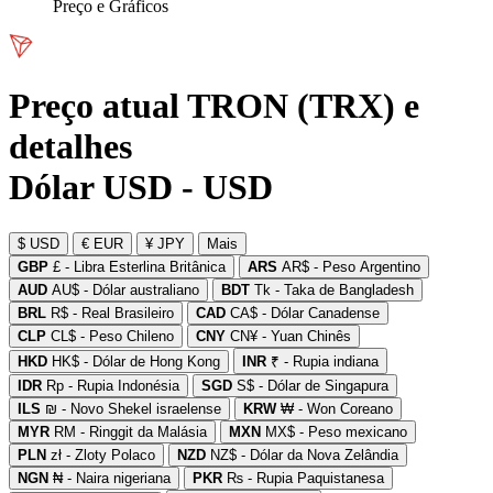
Preço e Gráficos
Preço atual TRON (TRX) e
detalhes
Dólar USD - USD
$ USD
€ EUR
¥ JPY
Mais
GBP
£ - Libra Esterlina Britânica
ARS
AR$ - Peso Argentino
AUD
AU$ - Dólar australiano
BDT
Tk - Taka de Bangladesh
BRL
R$ - Real Brasileiro
CAD
CA$ - Dólar Canadense
CLP
CL$ - Peso Chileno
CNY
CN¥ - Yuan Chinês
HKD
HK$ - Dólar de Hong Kong
INR
₹ - Rupia indiana
IDR
Rp - Rupia Indonésia
SGD
S$ - Dólar de Singapura
ILS
₪ - Novo Shekel israelense
KRW
₩ - Won Coreano
MYR
RM - Ringgit da Malásia
MXN
MX$ - Peso mexicano
PLN
zł - Zloty Polaco
NZD
NZ$ - Dólar da Nova Zelândia
NGN
₦ - Naira nigeriana
PKR
₨ - Rupia Paquistanesa