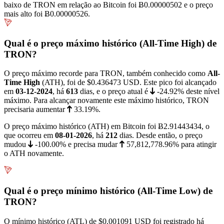
baixo de TRON em relação ao Bitcoin foi
Ƀ0.00000502
e o preço
mais alto foi
Ƀ0.00000526
.
Qual é o preço máximo histórico (All-Time High) de
TRON?
O preço máximo recorde para TRON, também conhecido como
All-
Time High
(ATH), foi de
$0.436473
USD. Este pico foi alcançado
em
03-12-2024
, há
613
dias, e o preço atual é
-24.92%
deste nível
máximo. Para alcançar novamente este máximo histórico, TRON
precisaria aumentar
33.19%
.
O preço máximo histórico (ATH) em Bitcoin foi
Ƀ2.91443434
, o
que ocorreu em
08-01-2026
, há
212
dias. Desde então, o preço
mudou
-100.00%
e precisa mudar
57,812,778.96%
para atingir
o ATH novamente.
Qual é o preço mínimo histórico (All-Time Low) de
TRON?
O mínimo histórico (ATL) de
$0.001091
USD foi registrado há