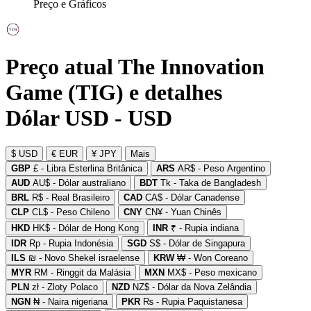
Preço e Gráficos
Preço atual The Innovation
Game (TIG) e detalhes
Dólar USD - USD
$ USD
€ EUR
¥ JPY
Mais
GBP
£ - Libra Esterlina Britânica
ARS
AR$ - Peso Argentino
AUD
AU$ - Dólar australiano
BDT
Tk - Taka de Bangladesh
BRL
R$ - Real Brasileiro
CAD
CA$ - Dólar Canadense
CLP
CL$ - Peso Chileno
CNY
CN¥ - Yuan Chinês
HKD
HK$ - Dólar de Hong Kong
INR
₹ - Rupia indiana
IDR
Rp - Rupia Indonésia
SGD
S$ - Dólar de Singapura
ILS
₪ - Novo Shekel israelense
KRW
₩ - Won Coreano
MYR
RM - Ringgit da Malásia
MXN
MX$ - Peso mexicano
PLN
zł - Zloty Polaco
NZD
NZ$ - Dólar da Nova Zelândia
NGN
₦ - Naira nigeriana
PKR
₨ - Rupia Paquistanesa