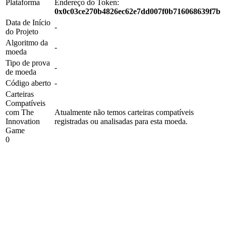
Plataforma
Endereço do Token:
0x0c03ce270b4826ec62e7dd007f0b716068639f7b
Data de Início
-
do Projeto
Algoritmo da
-
moeda
Tipo de prova
-
de moeda
Código aberto
-
Carteiras
Compatíveis
com The
Atualmente não temos carteiras compatíveis
Innovation
registradas ou analisadas para esta moeda.
Game
0