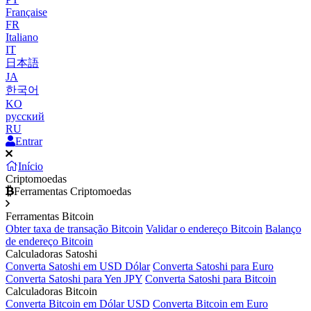
Française
FR
Italiano
IT
日本語
JA
한국어
KO
русский
RU
Entrar
Início
Criptomoedas
Ferramentas Criptomoedas
Ferramentas Bitcoin
Obter taxa de transação Bitcoin
Validar o endereço Bitcoin
Balanço
de endereço Bitcoin
Calculadoras Satoshi
Converta Satoshi em USD Dólar
Converta Satoshi para Euro
Converta Satoshi para Yen JPY
Converta Satoshi para Bitcoin
Calculadoras Bitcoin
Converta Bitcoin em Dólar USD
Converta Bitcoin em Euro