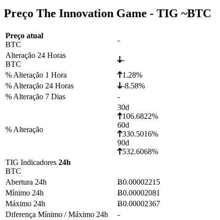
Preço The Innovation Game - TIG ~
BTC
Preço atual
-
BTC
Alteração 24 Horas
-
BTC
% Alteração 1 Hora
1.28%
% Alteração 24 Horas
-8.58%
% Alteração 7 Dias
-
30d
106.6822%
60d
% Alteração
330.5016%
90d
532.6068%
TIG Indicadores
24h
BTC
Abertura 24h
Ƀ0.00002215
Mínimo 24h
Ƀ0.00002081
Máximo 24h
Ƀ0.00002367
Diferença Mínimo / Máximo 24h
-