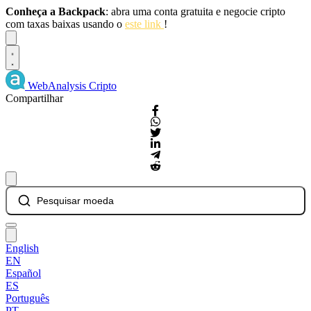
Conheça a Backpack
: abra uma conta gratuita e negocie cripto
com taxas baixas usando o
este link
!
Dismiss
WebAnalysis
Cripto
Compartilhar
Pesquisar moeda
English
EN
Español
ES
Português
PT