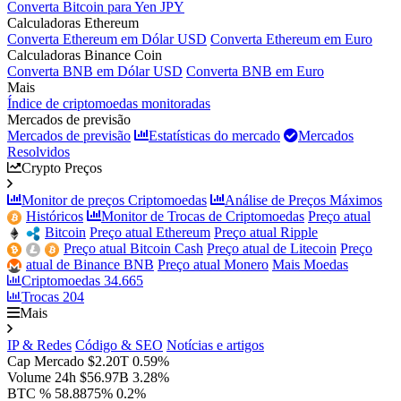
Converta Bitcoin para Yen JPY
Calculadoras Ethereum
Converta Ethereum em Dólar USD
Converta Ethereum em Euro
Calculadoras Binance Coin
Converta BNB em Dólar USD
Converta BNB em Euro
Mais
Índice de criptomoedas monitoradas
Mercados de previsão
Mercados de previsão
Estatísticas do mercado
Mercados
Resolvidos
Crypto Preços
Monitor de preços Criptomoedas
Análise de Preços Máximos
Históricos
Monitor de Trocas de Criptomoedas
Preço atual
Bitcoin
Preço atual Ethereum
Preço atual Ripple
Preço atual Bitcoin Cash
Preço atual de Litecoin
Preço
atual de Binance BNB
Preço atual Monero
Mais Moedas
Criptomoedas
34.665
Trocas
204
Mais
IP & Redes
Código & SEO
Notícias e artigos
Cap Mercado
$2.20T
0.59%
Volume 24h
$56.97B
3.28%
BTC %
58.8875%
0.2%