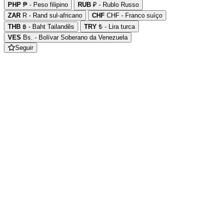
PHP
₱ - Peso filipino
RUB
₽ - Rublo Russo
ZAR
R - Rand sul-africano
CHF
CHF - Franco suíço
THB
฿ - Baht Tailandês
TRY
₺ - Lira turca
VES
Bs. - Bolívar Soberano da Venezuela
Seguir