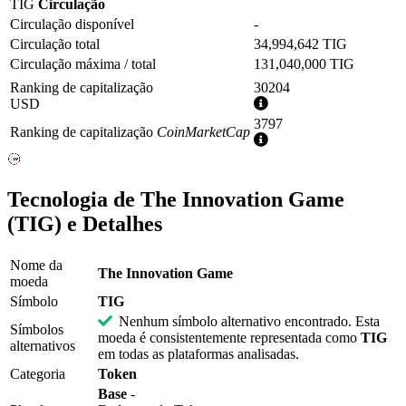
TIG
Circulação
Circulação disponível
-
Circulação total
34,994,642 TIG
Circulação máxima / total
131,040,000 TIG
Ranking de capitalização
30204
Mais
USD
informações
3797
Ranking de capitalização
CoinMarketCap
Mais
informações
Tecnologia de The Innovation Game
(TIG) e Detalhes
Nome da
The Innovation Game
moeda
Símbolo
TIG
Nenhum símbolo alternativo encontrado. Esta
Símbolos
moeda é consistentemente representada como
TIG
alternativos
em todas as plataformas analisadas.
Categoria
Token
Base
-