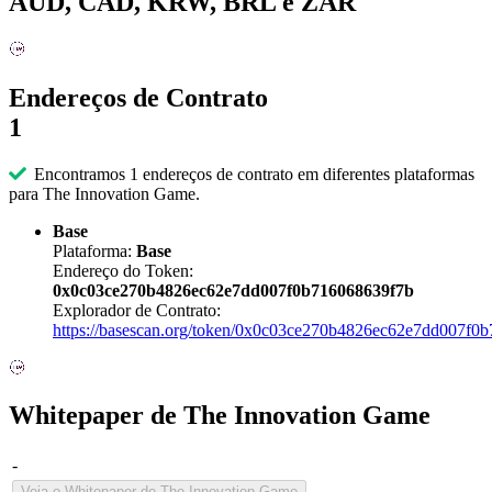
AUD, CAD, KRW, BRL e ZAR
Endereços de Contrato
1
Encontramos 1 endereços de contrato em diferentes plataformas
para The Innovation Game.
Base
Plataforma:
Base
Endereço do Token:
0x0c03ce270b4826ec62e7dd007f0b716068639f7b
Explorador de Contrato:
https://basescan.org/token/0x0c03ce270b4826ec62e7dd007f0
Whitepaper de The Innovation Game
-
Veja o Whitepaper de The Innovation Game