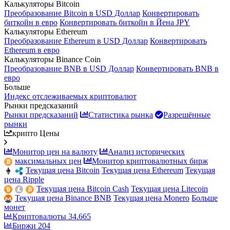
Калькуляторы Bitcoin
Преобразование Bitcoin в USD Доллар
Конвертировать
биткойн в евро
Конвертировать биткойн в Йена JPY
Калькуляторы Ethereum
Преобразование Ethereum в USD Доллар
Конвертировать
Ethereum в евро
Калькуляторы Binance Coin
Преобразование BNB в USD Доллар
Конвертировать BNB в
евро
Больше
Индекс отслеживаемых криптовалют
Рынки предсказаний
Рынки предсказаний
Статистика рынка
Разрешённые
рынки
крипто Цены
Монитор цен на валюту
Анализ исторических
максимальных цен
Монитор криптовалютных бирж
Текущая цена Bitcoin
Текущая цена Ethereum
Текущая
цена Ripple
Текущая цена Bitcoin Cash
Текущая цена Litecoin
Текущая цена Binance BNB
Текущая цена Monero
Больше
монет
Криптовалюты
34.665
Биржи
204