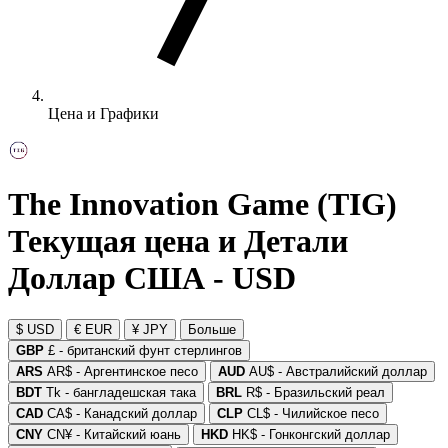
Цена и Графики
The Innovation Game (TIG)
Текущая цена и Детали
Доллар США - USD
$ USD
€ EUR
¥ JPY
Больше
GBP
£ - британский фунт стерлингов
ARS
AR$ - Аргентинское песо
AUD
AU$ - Австралийский доллар
BDT
Tk - бангладешская така
BRL
R$ - Бразильский реал
CAD
CA$ - Канадский доллар
CLP
CL$ - Чилийское песо
CNY
CN¥ - Китайский юань
HKD
HK$ - Гонконгский доллар