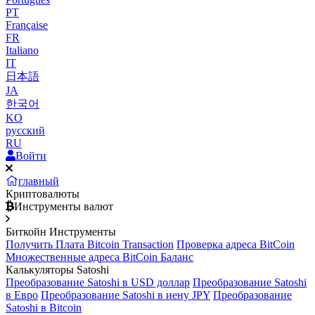
PT
Française
FR
Italiano
IT
日本語
JA
한국어
KO
русский
RU
Войти
главный
Криптовалюты
Инструменты валют
Биткойн Инструменты
Получить Плата Bitcoin Transaction
Проверка адреса BitCoin
Множественные адреса BitCoin Баланс
Калькуляторы Satoshi
Преобразование Satoshi в USD доллар
Преобразование Satoshi
в Евро
Преобразование Satoshi в иену JPY
Преобразование
Satoshi в Bitcoin