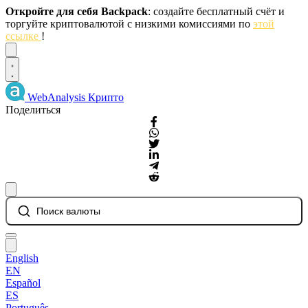
Откройте для себя Backpack
: создайте бесплатный счёт и
торгуйте криптовалютой с низкими комиссиями по
этой
ссылке
!
Dismiss
WebAnalysis
Крипто
Поделиться
Поиск валюты
English
EN
Español
ES
Português