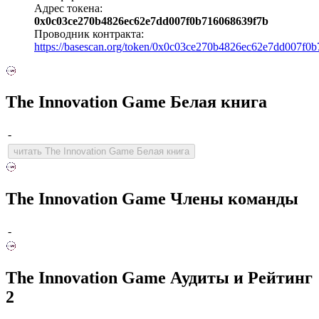
Адрес токена:
0x0c03ce270b4826ec62e7dd007f0b716068639f7b
Проводник контракта:
https://basescan.org/token/0x0c03ce270b4826ec62e7dd007f0
The Innovation Game Белая книга
-
читать The Innovation Game Белая книга
The Innovation Game Члены команды
-
The Innovation Game Аудиты и Рейтинг
2