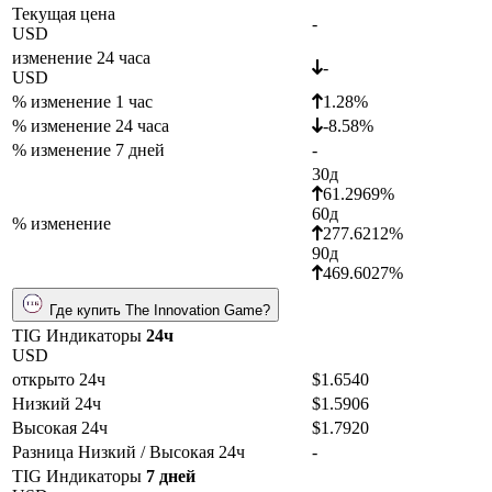
Текущая цена
-
USD
изменение 24 часа
-
USD
% изменение 1 час
1.28%
% изменение 24 часа
-8.58%
% изменение 7 дней
-
30д
61.2969%
60д
% изменение
277.6212%
90д
469.6027%
Где купить The Innovation Game?
TIG Индикаторы
24ч
USD
открыто 24ч
$1.6540
Низкий 24ч
$1.5906
Высокая 24ч
$1.7920
Разница Низкий / Высокая 24ч
-
TIG Индикаторы
7 дней