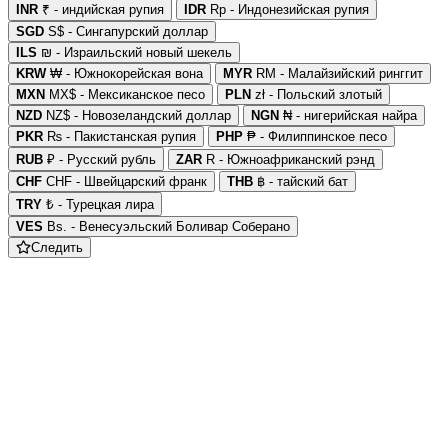
INR
₹ - индийская рупия
IDR
Rp - Индонезийская рупия
SGD
S$ - Сингапурский доллар
ILS
₪ - Израильский новый шекель
KRW
₩ - Южнокорейская вона
MYR
RM - Малайзийский ринггит
MXN
MX$ - Мексиканское песо
PLN
zł - Польский злотый
NZD
NZ$ - Новозеландский доллар
NGN
₦ - нигерийская найра
PKR
₨ - Пакистанская рупия
PHP
₱ - Филиппинское песо
RUB
₽ - Русский рубль
ZAR
R - Южноафриканский рэнд
CHF
CHF - Швейцарский франк
THB
฿ - тайский бат
TRY
₺ - Турецкая лира
VES
Bs. - Венесуэльский Боливар Соберано
Следить