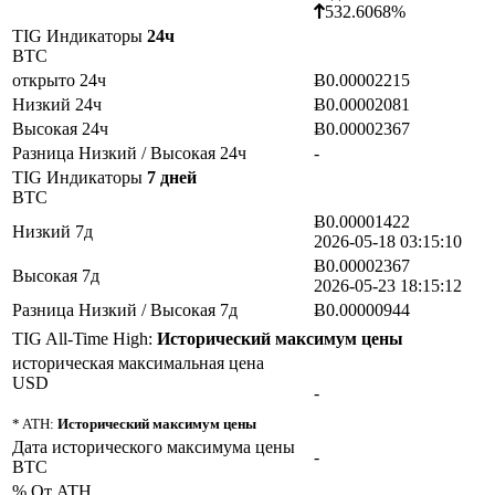
532.6068%
TIG Индикаторы
24ч
BTC
открыто 24ч
Ƀ0.00002215
Низкий 24ч
Ƀ0.00002081
Высокая 24ч
Ƀ0.00002367
Разница Низкий / Высокая 24ч
-
TIG Индикаторы
7 дней
BTC
Ƀ0.00001422
Низкий 7д
2026-05-18 03:15:10
Ƀ0.00002367
Высокая 7д
2026-05-23 18:15:12
Разница Низкий / Высокая 7д
Ƀ0.00000944
TIG All-Time High:
Исторический максимум цены
историческая максимальная цена
USD
-
* ATH:
Исторический максимум цены
Дата исторического максимума цены
-
BTC
% От ATH