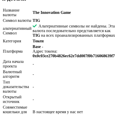
Название
The Innovation Game
валюты
Символ валюты
TIG
Альтернативные символы не найдены. Эта
альтернативный
валюта последовательно представляется как
Символ
TIG
на всех проанализированных платформах
Категория
Токен
Base
-
Платформа
Адрес токена:
0x0c03ce270b4826ec62e7dd007f0b716068639f
Дата начала
-
проекта
Валютный
-
алгоритм
Тип
доказательства
-
валюты
Открытый
-
источник
Совместимые
кошельки для
В настоящее время у нас нет