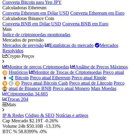
Converta Bitcoin para Yen JPY
Calculadoras Ethereum
Converta Ethereum em Dólar USD
Converta Ethereum em Euro
Calculadoras Binance Coin
Converta BNB em Dólar USD
Converta BNB em Euro
Mais
Índice de criptomoedas monitoradas
Mercados de previsão
Mercados de previsão
Estatísticas do mercado
Mercados
Resolvidos
Crypto Preços
Monitor de preços Criptomoedas
Análise de Preços Máximos
Históricos
Monitor de Trocas de Criptomoedas
Preço atual
Bitcoin
Preço atual Ethereum
Preço atual Ripple
Preço atual Bitcoin Cash
Preço atual de Litecoin
Preço
atual de Binance BNB
Preço atual Monero
Mais Moedas
Criptomoedas
34.665
Trocas
204
Mais
IP & Redes
Código & SEO
Notícias e artigos
Cap Mercado
$2.19T
-0.26%
Volume 24h
$50.10B
-13.33%
BTC %
58.8399%
-0%