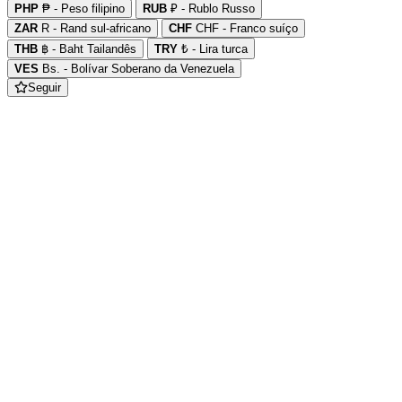
PHP
₱ - Peso filipino
RUB
₽ - Rublo Russo
ZAR
R - Rand sul-africano
CHF
CHF - Franco suíço
THB
฿ - Baht Tailandês
TRY
₺ - Lira turca
VES
Bs. - Bolívar Soberano da Venezuela
Seguir