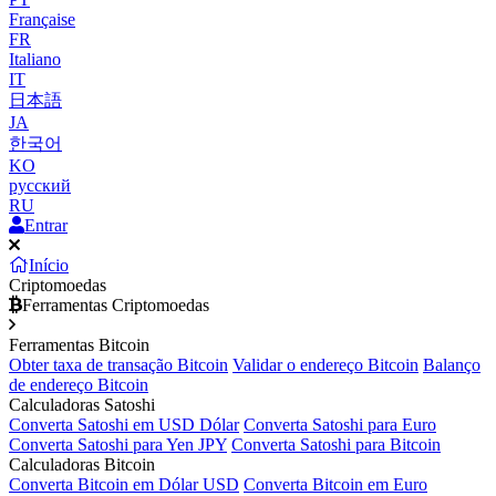
Française
FR
Italiano
IT
日本語
JA
한국어
KO
русский
RU
Entrar
Início
Criptomoedas
Ferramentas Criptomoedas
Ferramentas Bitcoin
Obter taxa de transação Bitcoin
Validar o endereço Bitcoin
Balanço
de endereço Bitcoin
Calculadoras Satoshi
Converta Satoshi em USD Dólar
Converta Satoshi para Euro
Converta Satoshi para Yen JPY
Converta Satoshi para Bitcoin
Calculadoras Bitcoin
Converta Bitcoin em Dólar USD
Converta Bitcoin em Euro