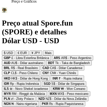
Preço e Gráficos
Preço atual Spore.fun
(SPORE) e detalhes
Dólar USD - USD
$ USD
€ EUR
¥ JPY
Mais
GBP
£ - Libra Esterlina Britânica
ARS
AR$ - Peso Argentino
AUD
AU$ - Dólar australiano
BDT
Tk - Taka de Bangladesh
BRL
R$ - Real Brasileiro
CAD
CA$ - Dólar Canadense
CLP
CL$ - Peso Chileno
CNY
CN¥ - Yuan Chinês
HKD
HK$ - Dólar de Hong Kong
INR
₹ - Rupia indiana
IDR
Rp - Rupia Indonésia
SGD
S$ - Dólar de Singapura
ILS
₪ - Novo Shekel israelense
KRW
₩ - Won Coreano
MYR
RM - Ringgit da Malásia
MXN
MX$ - Peso mexicano
PLN
zł - Zloty Polaco
NZD
NZ$ - Dólar da Nova Zelândia
NGN
₦ - Naira nigeriana
PKR
₨ - Rupia Paquistanesa