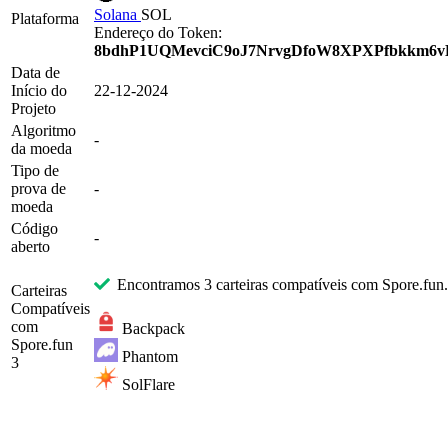
Solana
SOL
Plataforma
Endereço do Token:
8bdhP1UQMevciC9oJ7NrvgDfoW8XPXPfbkkm6
Data de
Início do
22-12-2024
Projeto
Algoritmo
-
da moeda
Tipo de
prova de
-
moeda
Código
-
aberto
Encontramos 3 carteiras compatíveis com Spore.fun.
Carteiras
Compatíveis
com
Backpack
Spore.fun
Phantom
3
SolFlare