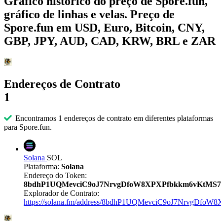
Gráfico histórico do preço de Spore.fun,
gráfico de linhas e velas. Preço de
Spore.fun em USD, Euro, Bitcoin, CNY,
GBP, JPY, AUD, CAD, KRW, BRL e ZAR
Endereços de Contrato
1
Encontramos 1 endereços de contrato em diferentes plataformas
para Spore.fun.
Solana
SOL
Plataforma:
Solana
Endereço do Token:
8bdhP1UQMevciC9oJ7NrvgDfoW8XPXPfbkkm6vKtMS
Explorador de Contrato:
https://solana.fm/address/8bdhP1UQMevciC9oJ7NrvgDf