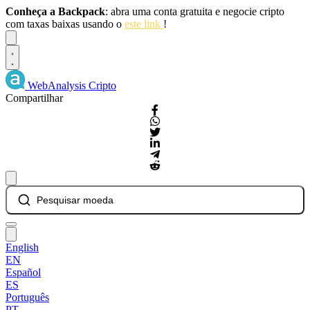
Conheça a Backpack
: abra uma conta gratuita e negocie cripto
com taxas baixas usando o
este link
!
Dismiss
WebAnalysis
Cripto
Compartilhar
Pesquisar moeda
English
EN
Español
ES
Português
PT