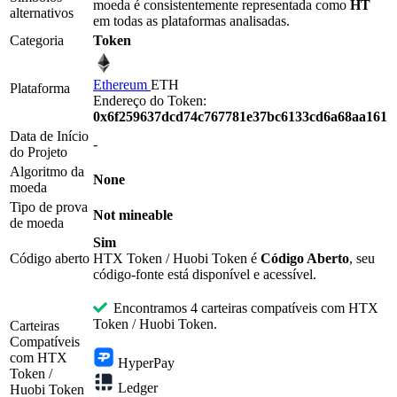
moeda é consistentemente representada como
HT
alternativos
em todas as plataformas analisadas.
Categoria
Token
Ethereum
ETH
Plataforma
Endereço do Token:
0x6f259637dcd74c767781e37bc6133cd6a68aa161
Data de Início
-
do Projeto
Algoritmo da
None
moeda
Tipo de prova
Not mineable
de moeda
Sim
Código aberto
HTX Token / Huobi Token é
Código Aberto
, seu
código-fonte está disponível e acessível.
Encontramos 4 carteiras compatíveis com HTX
Token / Huobi Token.
Carteiras
Compatíveis
com HTX
HyperPay
Token /
Ledger
Huobi Token