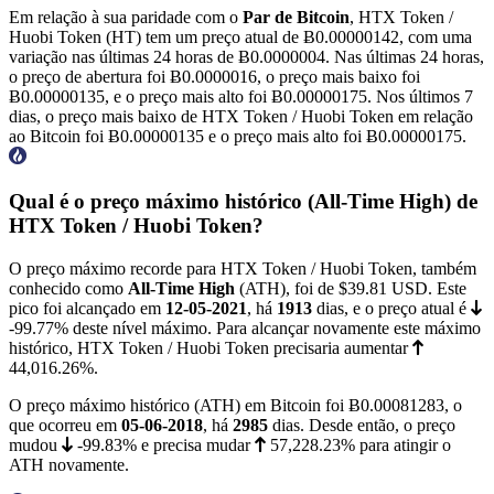
Em relação à sua paridade com o
Par de Bitcoin
, HTX Token /
Huobi Token (HT) tem um preço atual de
Ƀ0.00000142
, com uma
variação nas últimas 24 horas de Ƀ0.0000004. Nas últimas 24 horas,
o preço de abertura foi Ƀ0.0000016, o preço mais baixo foi
Ƀ0.00000135
, e o preço mais alto foi
Ƀ0.00000175
. Nos últimos 7
dias, o preço mais baixo de HTX Token / Huobi Token em relação
ao Bitcoin foi
Ƀ0.00000135
e o preço mais alto foi
Ƀ0.00000175
.
Qual é o preço máximo histórico (All-Time High) de
HTX Token / Huobi Token?
O preço máximo recorde para HTX Token / Huobi Token, também
conhecido como
All-Time High
(ATH), foi de
$39.81
USD. Este
pico foi alcançado em
12-05-2021
, há
1913
dias, e o preço atual é
-99.77%
deste nível máximo. Para alcançar novamente este máximo
histórico, HTX Token / Huobi Token precisaria aumentar
44,016.26%
.
O preço máximo histórico (ATH) em Bitcoin foi
Ƀ0.00081283
, o
que ocorreu em
05-06-2018
, há
2985
dias. Desde então, o preço
mudou
-99.83%
e precisa mudar
57,228.23%
para atingir o
ATH novamente.