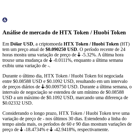
Análise de mercado de HTX Token / Huobi Token
Em
Dólar USD
, a criptomoeda
HTX Token / Huobi Token
(HT)
tem um preço atual de
$0.090250
USD
. O período recente de 24
horas mostra uma variação de preço de
-5.32%
. A última hora
trouxe uma mudança de
-0.0111%
, enquanto a última semana
exibiu uma variação de
-
.
Durante o último dia, HTX Token / Huobi Token foi negociada
entre
$0.08588
USD e
$0.1092
USD, resultando em um intervalo
de preços diários de
-$0.009750
USD. Durante a última semana, o
intervalo de negociação se estendeu de um mínimo de
$0.08588
USD a um máximo de
$0.1092
USD, marcando uma diferença de
$0.02332 USD.
Considerando o longo prazo, HTX Token / Huobi Token teve uma
variação de preço de
-
nos últimos 30 dias. Estendendo a linha do
tempo ainda mais, os períodos de 60 e 90 dias mostram variações de
preço de
-18.4734%
e
-42.9418%
, respectivamente.