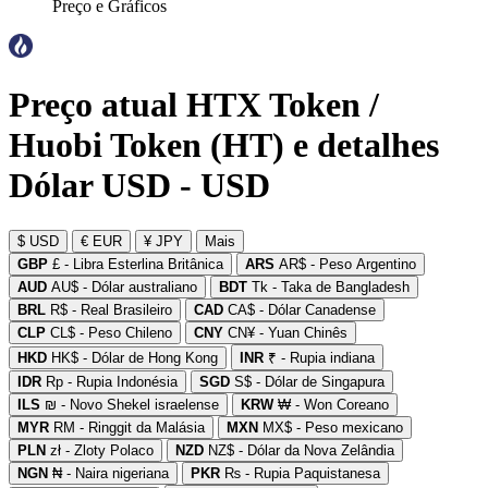
Preço e Gráficos
Preço atual HTX Token /
Huobi Token (HT) e detalhes
Dólar USD - USD
$ USD
€ EUR
¥ JPY
Mais
GBP
£ - Libra Esterlina Britânica
ARS
AR$ - Peso Argentino
AUD
AU$ - Dólar australiano
BDT
Tk - Taka de Bangladesh
BRL
R$ - Real Brasileiro
CAD
CA$ - Dólar Canadense
CLP
CL$ - Peso Chileno
CNY
CN¥ - Yuan Chinês
HKD
HK$ - Dólar de Hong Kong
INR
₹ - Rupia indiana
IDR
Rp - Rupia Indonésia
SGD
S$ - Dólar de Singapura
ILS
₪ - Novo Shekel israelense
KRW
₩ - Won Coreano
MYR
RM - Ringgit da Malásia
MXN
MX$ - Peso mexicano
PLN
zł - Zloty Polaco
NZD
NZ$ - Dólar da Nova Zelândia
NGN
₦ - Naira nigeriana
PKR
₨ - Rupia Paquistanesa