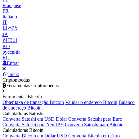
Française
FR
Italiano
IT
日本語
JA
한국어
KO
русский
RU
Entrar
Início
Criptomoedas
Ferramentas Criptomoedas
Ferramentas Bitcoin
Obter taxa de transação Bitcoin
Validar o endereço Bitcoin
Balanço
de endereço Bitcoin
Calculadoras Satoshi
Converta Satoshi em USD Dólar
Converta Satoshi para Euro
Converta Satoshi para Yen JPY
Converta Satoshi para Bitcoin
Calculadoras Bitcoin
Converta Bitcoin em Dólar USD
Converta Bitcoin em Euro