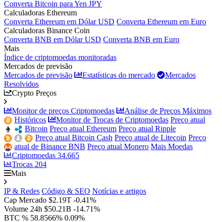
Converta Bitcoin para Yen JPY
Calculadoras Ethereum
Converta Ethereum em Dólar USD
Converta Ethereum em Euro
Calculadoras Binance Coin
Converta BNB em Dólar USD
Converta BNB em Euro
Mais
Índice de criptomoedas monitoradas
Mercados de previsão
Mercados de previsão
Estatísticas do mercado
Mercados
Resolvidos
Crypto Preços
Monitor de preços Criptomoedas
Análise de Preços Máximos
Históricos
Monitor de Trocas de Criptomoedas
Preço atual
Bitcoin
Preço atual Ethereum
Preço atual Ripple
Preço atual Bitcoin Cash
Preço atual de Litecoin
Preço
atual de Binance BNB
Preço atual Monero
Mais Moedas
Criptomoedas
34.665
Trocas
204
Mais
IP & Redes
Código & SEO
Notícias e artigos
Cap Mercado
$2.19T
-0.41%
Volume 24h
$50.21B
-14.71%
BTC %
58.8566%
0.09%