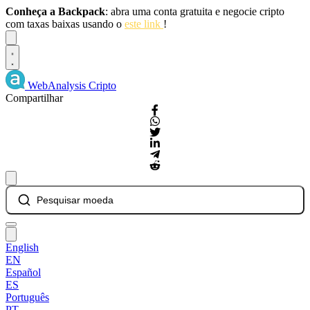
Conheça a Backpack
: abra uma conta gratuita e negocie cripto
com taxas baixas usando o
este link
!
Dismiss
WebAnalysis
Cripto
Compartilhar
Pesquisar moeda
English
EN
Español
ES
Português
PT