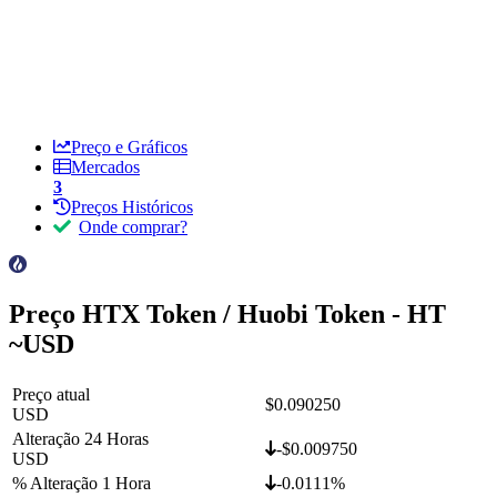
Preço e Gráficos
Mercados
3
Preços Históricos
Onde comprar?
Preço HTX Token / Huobi Token - HT
~
USD
Preço atual
$0.090250
USD
Alteração 24 Horas
-$0.009750
USD
% Alteração 1 Hora
-0.0111%