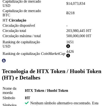
Capitalização de mercado
$14,073,834
USD
Capitalização de mercado
Ƀ218
BTC
HT
Circulação
Circulação disponível
-
Circulação total
203,980,445 HT
Circulação máxima / total
500,000,000 HT
Ranking de capitalização
1651
Mais
USD
informações
4426
Ranking de capitalização
CoinMarketCap
Mais
informações
Tecnologia de HTX Token / Huobi Token
(HT) e Detalhes
Nome da
HTX Token / Huobi Token
moeda
Símbolo
HT
Nenhum símbolo alternativo encontrado. Esta
Símbolos