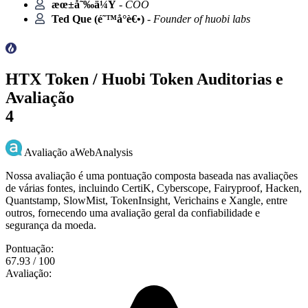
æœ±å˜‰ä¼Ÿ
-
COO
Ted Que (é˜™å°è€•)
-
Founder of huobi labs
HTX Token / Huobi Token Auditorias e
Avaliação
4
Avaliação aWebAnalysis
Nossa avaliação é uma pontuação composta baseada nas avaliações
de várias fontes, incluindo CertiK, Cyberscope, Fairyproof, Hacken,
Quantstamp, SlowMist, TokenInsight, Verichains e Xangle, entre
outros, fornecendo uma avaliação geral da confiabilidade e
segurança da moeda.
Pontuação:
67.93 / 100
Avaliação: