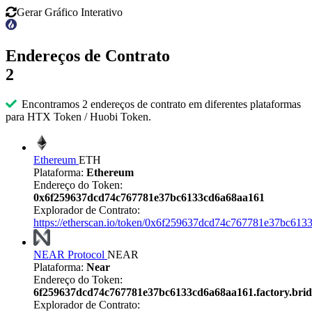
Gerar Gráfico Interativo
Endereços de Contrato
2
Encontramos 2 endereços de contrato em diferentes plataformas
para HTX Token / Huobi Token.
Ethereum
ETH
Plataforma:
Ethereum
Endereço do Token:
0x6f259637dcd74c767781e37bc6133cd6a68aa161
Explorador de Contrato:
https://etherscan.io/token/0x6f259637dcd74c767781e37bc61
NEAR Protocol
NEAR
Plataforma:
Near
Endereço do Token:
6f259637dcd74c767781e37bc6133cd6a68aa161.factory.brid
Explorador de Contrato: