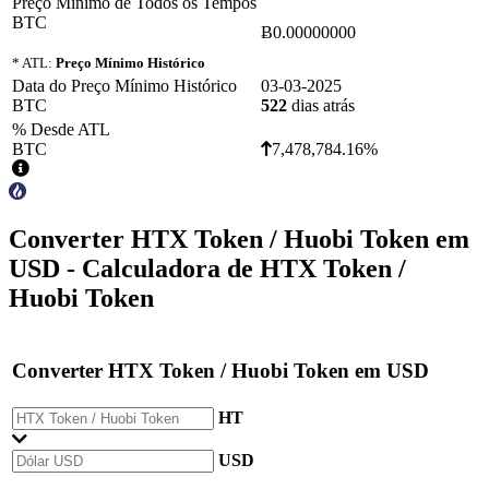
Preço Mínimo de Todos os Tempos
BTC
Ƀ0.00000000
* ATL:
Preço Mínimo Histórico
Data do Preço Mínimo Histórico
03-03-2025
BTC
522
dias atrás
% Desde ATL
BTC
7,478,784.16%
Converter
HTX Token / Huobi Token
em
USD
- Calculadora de HTX Token /
Huobi Token
Converter
HTX Token / Huobi Token
em
USD
HT
USD