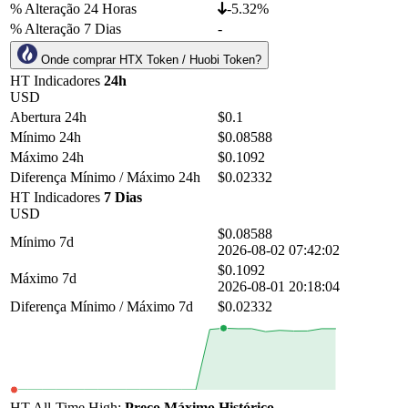
% Alteração 24 Horas
-5.32%
% Alteração 7 Dias
-
Onde comprar HTX Token / Huobi Token?
HT Indicadores
24h
USD
Abertura 24h
$0.1
Mínimo 24h
$0.08588
Máximo 24h
$0.1092
Diferença Mínimo / Máximo 24h
$0.02332
HT Indicadores
7 Dias
USD
$0.08588
Mínimo 7d
2026-08-02 07:42:02
$0.1092
Máximo 7d
2026-08-01 20:18:04
Diferença Mínimo / Máximo 7d
$0.02332
HT All-Time High:
Preço Máximo Histórico