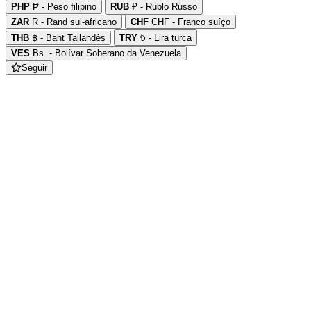
PHP
₱ - Peso filipino
RUB
₽ - Rublo Russo
ZAR
R - Rand sul-africano
CHF
CHF - Franco suíço
THB
฿ - Baht Tailandês
TRY
₺ - Lira turca
VES
Bs. - Bolívar Soberano da Venezuela
Seguir