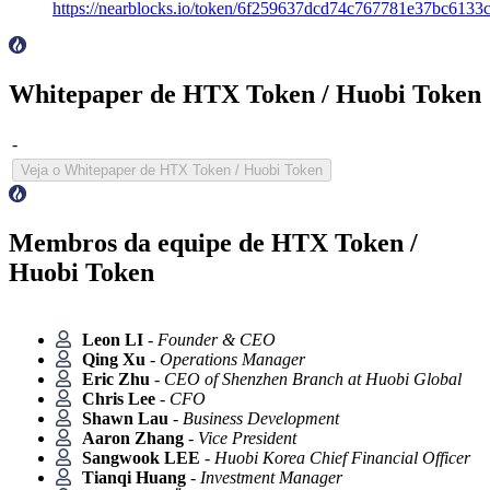
https://nearblocks.io/token/6f259637dcd74c767781e37bc6133c
Whitepaper de HTX Token / Huobi Token
-
Veja o Whitepaper de HTX Token / Huobi Token
Membros da equipe de HTX Token /
Huobi Token
Leon LI
-
Founder & CEO
Qing Xu
-
Operations Manager
Eric Zhu
-
CEO of Shenzhen Branch at Huobi Global
Chris Lee
-
CFO
Shawn Lau
-
Business Development
Aaron Zhang
-
Vice President
Sangwook LEE
-
Huobi Korea Chief Financial Officer
Tianqi Huang
-
Investment Manager