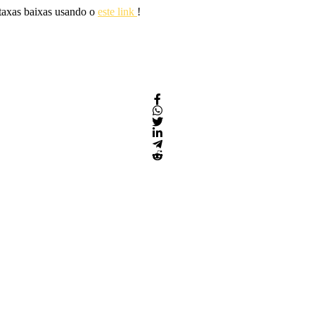
 taxas baixas usando o
este link
!