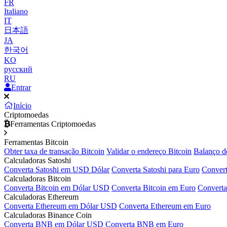
FR
Italiano
IT
日本語
JA
한국어
KO
русский
RU
Entrar
Início
Criptomoedas
Ferramentas Criptomoedas
Ferramentas Bitcoin
Obter taxa de transação Bitcoin
Validar o endereço Bitcoin
Balanço d
Calculadoras Satoshi
Converta Satoshi em USD Dólar
Converta Satoshi para Euro
Convert
Calculadoras Bitcoin
Converta Bitcoin em Dólar USD
Converta Bitcoin em Euro
Converta
Calculadoras Ethereum
Converta Ethereum em Dólar USD
Converta Ethereum em Euro
Calculadoras Binance Coin
Converta BNB em Dólar USD
Converta BNB em Euro