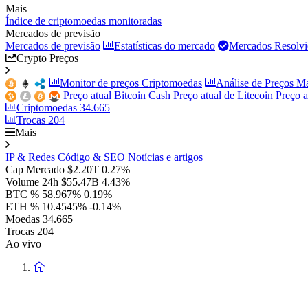
Mais
Índice de criptomoedas monitoradas
Mercados de previsão
Mercados de previsão
Estatísticas do mercado
Mercados Resolvi
Crypto Preços
Monitor de preços Criptomoedas
Análise de Preços M
Preço atual Bitcoin Cash
Preço atual de Litecoin
Preço 
Criptomoedas
34.665
Trocas
204
Mais
IP & Redes
Código & SEO
Notícias e artigos
Cap Mercado
$2.20T
0.27%
Volume 24h
$55.47B
4.43%
BTC %
58.967%
0.19%
ETH %
10.4545%
-0.14%
Moedas
34.665
Trocas
204
Ao vivo
Voltar
à
página
principal