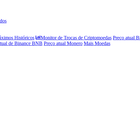
dos
áximos Históricos
Monitor de Trocas de Criptomoedas
Preço atual B
atual de Binance BNB
Preço atual Monero
Mais Moedas