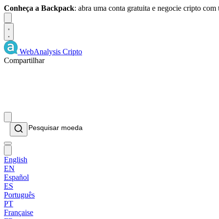
Conheça a Backpack
: abra uma conta gratuita e negocie cripto com
Dismiss
WebAnalysis
Cripto
Compartilhar
English
EN
Español
ES
Português
PT
Française