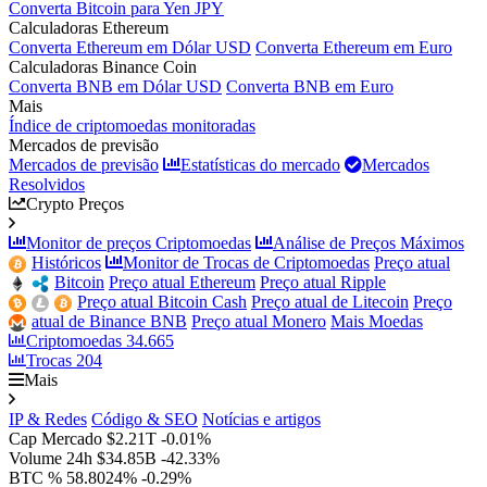
Converta Bitcoin para Yen JPY
Calculadoras Ethereum
Converta Ethereum em Dólar USD
Converta Ethereum em Euro
Calculadoras Binance Coin
Converta BNB em Dólar USD
Converta BNB em Euro
Mais
Índice de criptomoedas monitoradas
Mercados de previsão
Mercados de previsão
Estatísticas do mercado
Mercados
Resolvidos
Crypto Preços
Monitor de preços Criptomoedas
Análise de Preços Máximos
Históricos
Monitor de Trocas de Criptomoedas
Preço atual
Bitcoin
Preço atual Ethereum
Preço atual Ripple
Preço atual Bitcoin Cash
Preço atual de Litecoin
Preço
atual de Binance BNB
Preço atual Monero
Mais Moedas
Criptomoedas
34.665
Trocas
204
Mais
IP & Redes
Código & SEO
Notícias e artigos
Cap Mercado
$2.21T
-0.01%
Volume 24h
$34.85B
-42.33%
BTC %
58.8024%
-0.29%