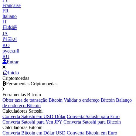
Française
FR
Italiano
IT
日本語
JA
한국어
KO
русский
RU
Entrar
Início
Criptomoedas
Ferramentas Criptomoedas
Ferramentas Bitcoin
Obter taxa de transação Bitcoin
Validar o endereço Bitcoin
Balanço
de endereço Bitcoin
Calculadoras Satoshi
Converta Satoshi em USD Dólar
Converta Satoshi para Euro
Converta Satoshi para Yen JPY
Converta Satoshi para Bitcoin
Calculadoras Bitcoin
Converta Bitcoin em Dólar USD
Converta Bitcoin em Euro