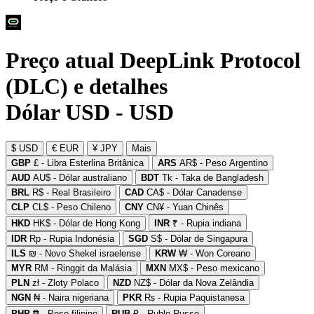
Preço atual DeepLink Protocol
(DLC) e detalhes
Dólar USD - USD
$ USD
€ EUR
¥ JPY
Mais
GBP
£ - Libra Esterlina Britânica
ARS
AR$ - Peso Argentino
AUD
AU$ - Dólar australiano
BDT
Tk - Taka de Bangladesh
BRL
R$ - Real Brasileiro
CAD
CA$ - Dólar Canadense
CLP
CL$ - Peso Chileno
CNY
CN¥ - Yuan Chinês
HKD
HK$ - Dólar de Hong Kong
INR
₹ - Rupia indiana
IDR
Rp - Rupia Indonésia
SGD
S$ - Dólar de Singapura
ILS
₪ - Novo Shekel israelense
KRW
₩ - Won Coreano
MYR
RM - Ringgit da Malásia
MXN
MX$ - Peso mexicano
PLN
zł - Zloty Polaco
NZD
NZ$ - Dólar da Nova Zelândia
NGN
₦ - Naira nigeriana
PKR
₨ - Rupia Paquistanesa
PHP
₱ - Peso filipino
RUB
₽ - Rublo Russo