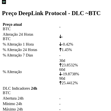
Preço DeepLink Protocol - DLC ~
BTC
Preço atual
-
BTC
Alteração 24 Horas
-
BTC
% Alteração 1 Hora
-0.42%
% Alteração 24 Horas
1.45%
% Alteração 7 Dias
-
30d
23.8532%
60d
% Alteração
-19.8738%
90d
25.4412%
DLC Indicadores
24h
BTC
Abertura 24h
-
Mínimo 24h
-
Máximo 24h
-