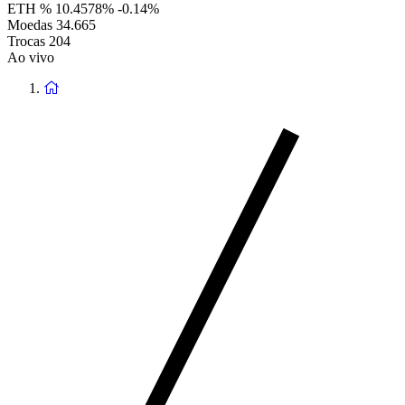
ETH %
10.4578%
-0.14%
Moedas
34.665
Trocas
204
Ao vivo
Voltar
à
página
principal