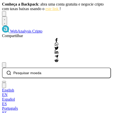
Conheça a Backpack
: abra uma conta gratuita e negocie cripto
com taxas baixas usando o
este link
!
Dismiss
WebAnalysis
Cripto
Compartilhar
Pesquisar moeda
English
EN
Español
ES
Português
PT