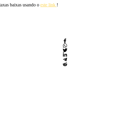
 taxas baixas usando o
este link
!