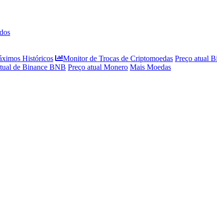
dos
áximos Históricos
Monitor de Trocas de Criptomoedas
Preço atual B
atual de Binance BNB
Preço atual Monero
Mais Moedas