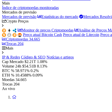
Mais
Índice de criptomoedas monitoradas
Mercados de previsão
Mercados de previsão
Estatísticas do mercado
Mercados Resolvi
Crypto Preços
Monitor de preços Criptomoedas
Análise de Preços M
Preço atual Bitcoin Cash
Preço atual de Litecoin
Preço 
Criptomoedas
34.665
Trocas
204
Mais
IP & Redes
Código & SEO
Notícias e artigos
Cap Mercado
$2.21T
1.08%
Volume 24h
$54.51B
8.13%
BTC %
58.971%
0.2%
ETH %
10.4588%
0.09%
Moedas
34.665
Trocas
204
Ao vivo
Voltar
à
página
principal