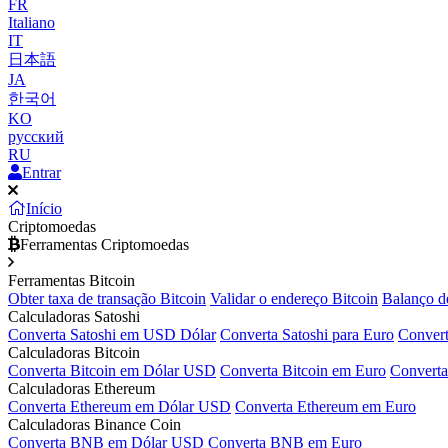
FR
Italiano
IT
日本語
JA
한국어
KO
русский
RU
Entrar
Início
Criptomoedas
Ferramentas Criptomoedas
Ferramentas Bitcoin
Obter taxa de transação Bitcoin
Validar o endereço Bitcoin
Balanço d
Calculadoras Satoshi
Converta Satoshi em USD Dólar
Converta Satoshi para Euro
Convert
Calculadoras Bitcoin
Converta Bitcoin em Dólar USD
Converta Bitcoin em Euro
Converta
Calculadoras Ethereum
Converta Ethereum em Dólar USD
Converta Ethereum em Euro
Calculadoras Binance Coin
Converta BNB em Dólar USD
Converta BNB em Euro