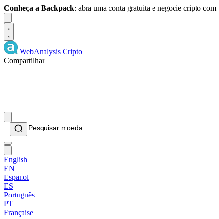
Conheça a Backpack
: abra uma conta gratuita e negocie cripto com
Dismiss
WebAnalysis
Cripto
Compartilhar
English
EN
Español
ES
Português
PT
Française