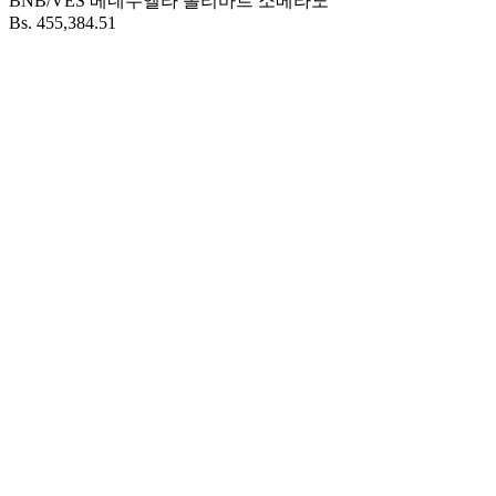
BNB/VES
베네수엘라 볼리바르 소베라노
Bs. 455,384.51