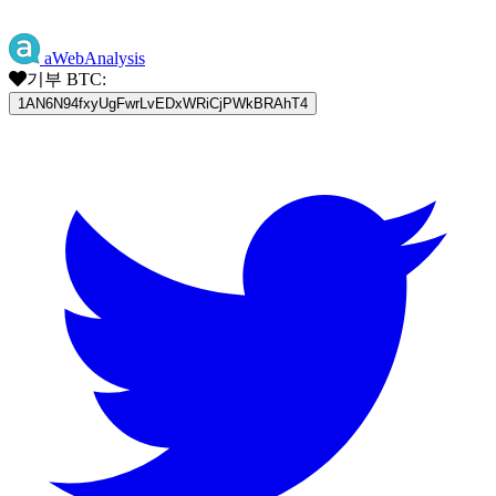
aWebAnalysis
기부 BTC:
1AN6N94fxyUgFwrLvEDxWRiCjPWkBRAhT4