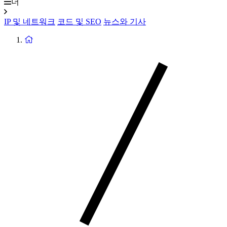
더
IP 및 네트워크
코드 및 SEO
뉴스와 기사
홈
페
이
지
로
돌
아
가
기