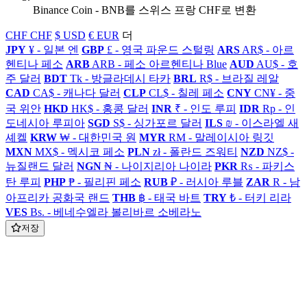
Binance Coin - BNB를 스위스 프랑 CHF로 변환
CHF CHF
$ USD
€ EUR
더
JPY
¥ - 일본 엔
GBP
£ - 영국 파운드 스털링
ARS
AR$ - 아르
헨티나 페소
ARB
ARB - 페소 아르헨티나 Blue
AUD
AU$ - 호
주 달러
BDT
Tk - 방글라데시 타카
BRL
R$ - 브라질 레알
CAD
CA$ - 캐나다 달러
CLP
CL$ - 칠레 페소
CNY
CN¥ - 중
국 위안
HKD
HK$ - 홍콩 달러
INR
₹ - 인도 루피
IDR
Rp - 인
도네시아 루피아
SGD
S$ - 싱가포르 달러
ILS
₪ - 이스라엘 새
셰켈
KRW
₩ - 대한민국 원
MYR
RM - 말레이시아 링깃
MXN
MX$ - 멕시코 페소
PLN
zł - 폴란드 즈워티
NZD
NZ$ -
뉴질랜드 달러
NGN
₦ - 나이지리아 나이라
PKR
₨ - 파키스
탄 루피
PHP
₱ - 필리핀 페소
RUB
₽ - 러시아 루블
ZAR
R - 남
아프리카 공화국 랜드
THB
฿ - 태국 바트
TRY
₺ - 터키 리라
VES
Bs. - 베네수엘라 볼리바르 소베라노
저장