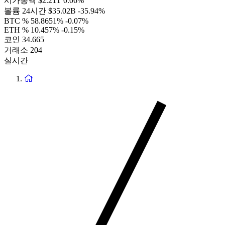
시가총액
$2.21T
0.06%
볼륨 24시간
$35.02B
-35.94%
BTC %
58.8651%
-0.07%
ETH %
10.457%
-0.15%
코인
34.665
거래소
204
실시간
홈
페
이
지
로
돌
아
가
기