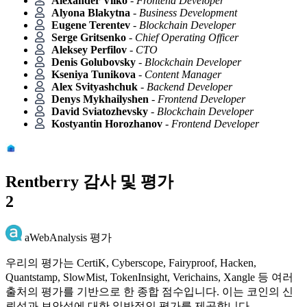
Alexander Vilko
-
Frontend Developer
Alyona Blakytna
-
Business Development
Eugene Terentev
-
Blockchain Developer
Serge Gritsenko
-
Chief Operating Officer
Aleksey Perfilov
-
CTO
Denis Golubovsky
-
Blockchain Developer
Kseniya Tunikova
-
Content Manager
Alex Svityashchuk
-
Backend Developer
Denys Mykhailyshen
-
Frontend Developer
David Sviatozhevsky
-
Blockchain Developer
Kostyantin Horozhanov
-
Frontend Developer
Rentberry 감사 및 평가
2
aWebAnalysis 평가
우리의 평가는 CertiK, Cyberscope, Fairyproof, Hacken,
Quantstamp, SlowMist, TokenInsight, Verichains, Xangle 등 여러
출처의 평가를 기반으로 한 종합 점수입니다. 이는 코인의 신
뢰성과 보안성에 대한 일반적인 평가를 제공합니다.