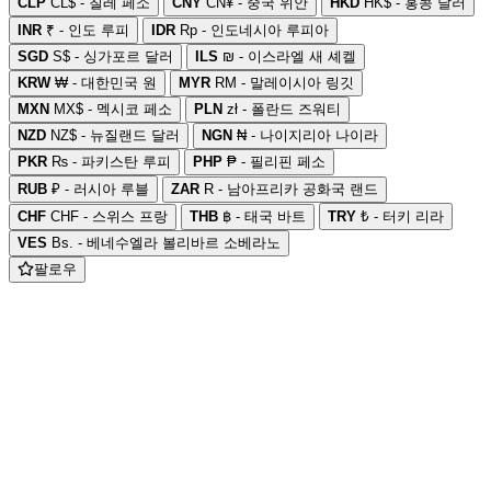
CLP
CL$ - 칠레 페소
CNY
CN¥ - 중국 위안
HKD
HK$ - 홍콩 달러
INR
₹ - 인도 루피
IDR
Rp - 인도네시아 루피아
SGD
S$ - 싱가포르 달러
ILS
₪ - 이스라엘 새 셰켈
KRW
₩ - 대한민국 원
MYR
RM - 말레이시아 링깃
MXN
MX$ - 멕시코 페소
PLN
zł - 폴란드 즈워티
NZD
NZ$ - 뉴질랜드 달러
NGN
₦ - 나이지리아 나이라
PKR
₨ - 파키스탄 루피
PHP
₱ - 필리핀 페소
RUB
₽ - 러시아 루블
ZAR
R - 남아프리카 공화국 랜드
CHF
CHF - 스위스 프랑
THB
฿ - 태국 바트
TRY
₺ - 터키 리라
VES
Bs. - 베네수엘라 볼리바르 소베라노
팔로우