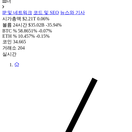
더
IP 및 네트워크
코드 및 SEO
뉴스와 기사
시가총액
$2.21T
0.06%
볼륨 24시간
$35.02B
-35.94%
BTC %
58.8651%
-0.07%
ETH %
10.457%
-0.15%
코인
34.665
거래소
204
실시간
홈
페
이
지
로
돌
아
가
기