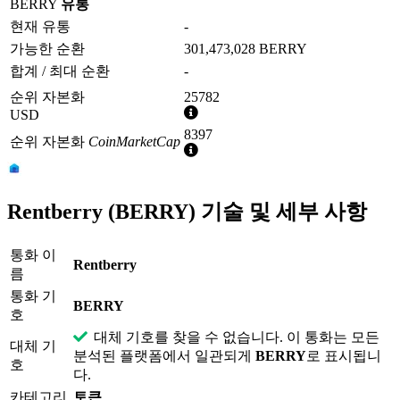
BERRY
유통
현재 유통
-
가능한 순환
301,473,028 BERRY
합계 / 최대 순환
-
순위 자본화
25782
추
USD
가
8397
순위 자본화
CoinMarketCap
정
추
보
가
정
보
Rentberry (BERRY) 기술 및 세부 사항
통화 이
Rentberry
름
통화 기
BERRY
호
대체 기호를 찾을 수 없습니다. 이 통화는 모든
대체 기
분석된 플랫폼에서 일관되게
BERRY
로 표시됩니
호
다.
카테고리
토큰