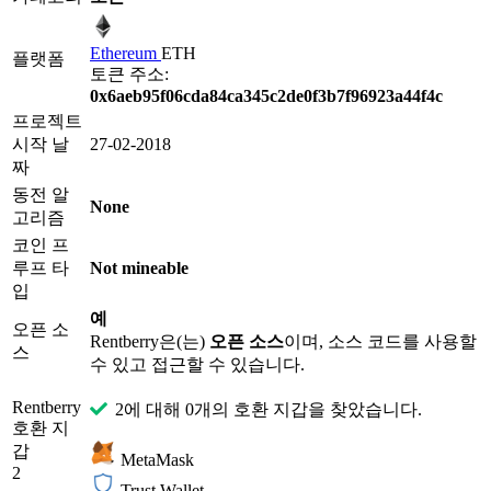
Ethereum
ETH
플랫폼
토큰 주소:
0x6aeb95f06cda84ca345c2de0f3b7f96923a44f4c
프로젝트
시작 날
27-02-2018
짜
동전 알
None
고리즘
코인 프
루프 타
Not mineable
입
예
오픈 소
Rentberry은(는)
오픈 소스
이며, 소스 코드를 사용할
스
수 있고 접근할 수 있습니다.
Rentberry
2에 대해 0개의 호환 지갑을 찾았습니다.
호환 지
갑
MetaMask
2
Trust Wallet