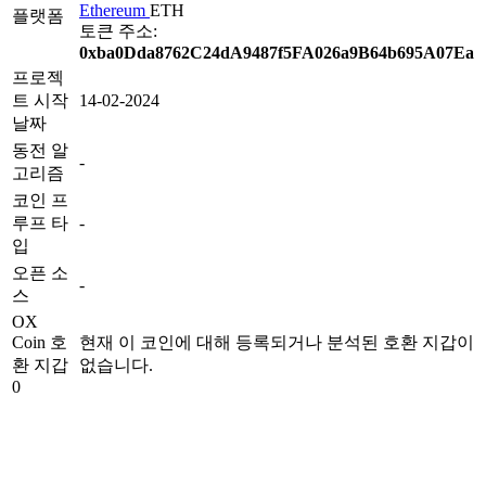
Ethereum
ETH
플랫폼
토큰 주소:
0xba0Dda8762C24dA9487f5FA026a9B64b695A07Ea
프로젝
트 시작
14-02-2024
날짜
동전 알
-
고리즘
코인 프
루프 타
-
입
오픈 소
-
스
OX
Coin 호
현재 이 코인에 대해 등록되거나 분석된 호환 지갑이
환 지갑
없습니다.
0