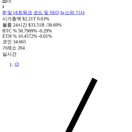
더
IP 및 네트워크
코드 및 SEO
뉴스와 기사
시가총액
$2.21T
0.03%
볼륨 24시간
$33.51B
-58.69%
BTC %
58.7909%
-0.29%
ETH %
10.4572%
-0.01%
코인
34.665
거래소
204
실시간
홈
페
이
지
로
돌
아
가
기