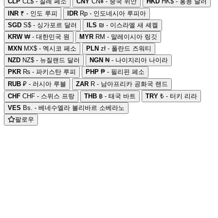
CLP
CL$ - 칠레 페소
CNY
CN¥ - 중국 위안
HKD
HK$ - 홍콩 달러
INR
₹ - 인도 루피
IDR
Rp - 인도네시아 루피아
SGD
S$ - 싱가포르 달러
ILS
₪ - 이스라엘 새 셰켈
KRW
₩ - 대한민국 원
MYR
RM - 말레이시아 링깃
MXN
MX$ - 멕시코 페소
PLN
zł - 폴란드 즈워티
NZD
NZ$ - 뉴질랜드 달러
NGN
₦ - 나이지리아 나이라
PKR
₨ - 파키스탄 루피
PHP
₱ - 필리핀 페소
RUB
₽ - 러시아 루블
ZAR
R - 남아프리카 공화국 랜드
CHF
CHF - 스위스 프랑
THB
฿ - 태국 바트
TRY
₺ - 터키 리라
VES
Bs. - 베네수엘라 볼리바르 소베라노
팔로우