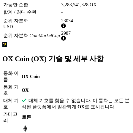
가능한 순환
3,283,541,328 OX
합계 / 최대 순환
-
순위 자본화
23034
추
USD
가
2987
순위 자본화
CoinMarketCap
정
추
보
가
정
보
OX Coin (OX) 기술 및 세부 사항
통화 이
OX Coin
름
통화 기
OX
호
대체 기
대체 기호를 찾을 수 없습니다. 이 통화는 모든 분
호
석된 플랫폼에서 일관되게
OX
로 표시됩니다.
카테고
토큰
리