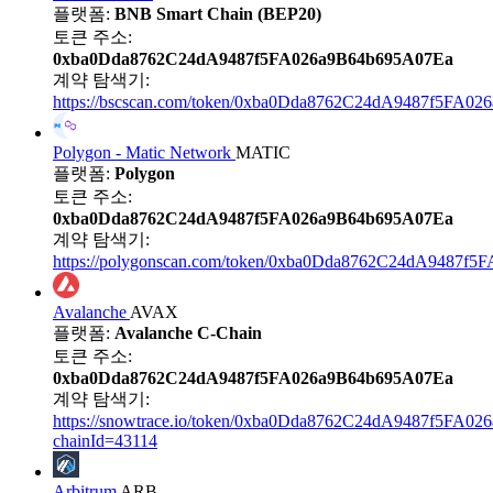
플랫폼:
BNB Smart Chain (BEP20)
토큰 주소:
0xba0Dda8762C24dA9487f5FA026a9B64b695A07Ea
계약 탐색기:
https://bscscan.com/token/0xba0Dda8762C24dA9487f5FA0
Polygon - Matic Network
MATIC
플랫폼:
Polygon
토큰 주소:
0xba0Dda8762C24dA9487f5FA026a9B64b695A07Ea
계약 탐색기:
https://polygonscan.com/token/0xba0Dda8762C24dA9487f
Avalanche
AVAX
플랫폼:
Avalanche C-Chain
토큰 주소:
0xba0Dda8762C24dA9487f5FA026a9B64b695A07Ea
계약 탐색기:
https://snowtrace.io/token/0xba0Dda8762C24dA9487f5FA0
chainId=43114
Arbitrum
ARB