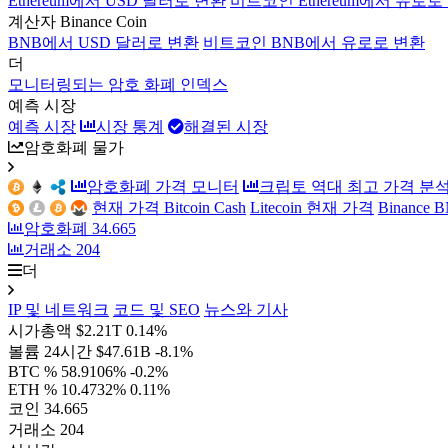
Ethereum에서 USD 달러로 변환
비트코인 Ethereum에서 유로로
계산자 Binance Coin
BNB에서 USD 달러로 변환
비트코인 BNB에서 유로로 변환
더
모니터링되는 암호 화폐 인덱스
예측 시장
예측 시장
시장 통계
해결된 시장
암호화폐 물가
암호화폐 가격 모니터
크립토 역대 최고 가격 분
현재 가격 Bitcoin Cash
Litecoin 현재 가격
Binance
암호화폐
34.665
거래소
204
더
IP 및 네트워크
코드 및 SEO
뉴스와 기사
시가총액
$2.21T
0.14%
볼륨 24시간
$47.61B
-8.1%
BTC %
58.9106%
-0.2%
ETH %
10.4732%
0.11%
코인
34.665
거래소
204