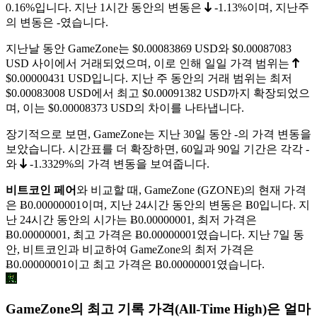
0.16%
입니다. 지난 1시간 동안의 변동은
-1.13%
이며, 지난주
의 변동은
-
였습니다.
지난날 동안 GameZone는
$0.00083869
USD와
$0.00087083
USD 사이에서 거래되었으며, 이로 인해 일일 가격 범위는
$0.00000431
USD입니다. 지난 주 동안의 거래 범위는 최저
$0.00083008
USD에서 최고
$0.00091382
USD까지 확장되었으
며, 이는 $0.00008373 USD의 차이를 나타냅니다.
장기적으로 보면, GameZone는 지난 30일 동안
-
의 가격 변동을
보았습니다. 시간표를 더 확장하면, 60일과 90일 기간은 각각
-
와
-1.3329%
의 가격 변동을 보여줍니다.
비트코인 페어
와 비교할 때, GameZone (GZONE)의 현재 가격
은
Ƀ0.00000001
이며, 지난 24시간 동안의 변동은 Ƀ0입니다. 지
난 24시간 동안의 시가는 Ƀ0.00000001, 최저 가격은
Ƀ0.00000001
, 최고 가격은
Ƀ0.00000001
였습니다. 지난 7일 동
안, 비트코인과 비교하여 GameZone의 최저 가격은
Ƀ0.00000001
이고 최고 가격은
Ƀ0.00000001
였습니다.
GameZone의 최고 기록 가격(All-Time High)은 얼마