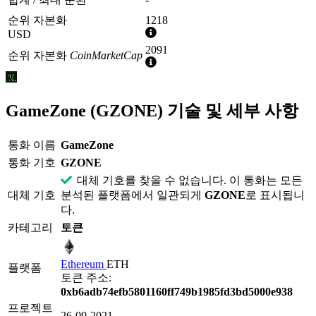
순위 자본화
1218
추
USD
가
2091
순위 자본화
CoinMarketCap
정
추
보
가
정
보
GameZone (GZONE) 기술 및 세부 사항
통화 이름
GameZone
통화 기호
GZONE
대체 기호를 찾을 수 없습니다. 이 통화는 모든
대체 기호
분석된 플랫폼에서 일관되게
GZONE
로 표시됩니
다.
카테고리
토큰
Ethereum
ETH
플랫폼
토큰 주소:
0xb6adb74efb5801160ff749b1985fd3bd5000e938
프로젝트
26-09-2021