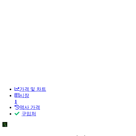
가격 및 차트
시장
1
역사 가격
구입처