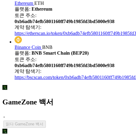
Ethereum
ETH
플랫폼:
Ethereum
토큰 주소:
0xb6adb74efb5801160ff749b1985fd3bd5000e938
계약 탐색기:
https://etherscan.io/token/0xb6adb74efb5801160ff749b1985f
Binance Coin
BNB
플랫폼:
BNB Smart Chain (BEP20)
토큰 주소:
0xb6adb74efb5801160ff749b1985fd3bd5000e938
계약 탐색기:
https://bscscan.com/token/0xb6adb74efb5801160ff749b1985f
GameZone 백서
-
읽다 GameZone 백서