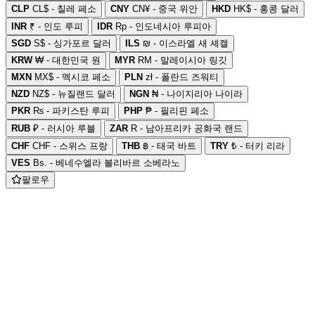
CLP
CL$ - 칠레 페소
CNY
CN¥ - 중국 위안
HKD
HK$ - 홍콩 달러
INR
₹ - 인도 루피
IDR
Rp - 인도네시아 루피아
SGD
S$ - 싱가포르 달러
ILS
₪ - 이스라엘 새 셰켈
KRW
₩ - 대한민국 원
MYR
RM - 말레이시아 링깃
MXN
MX$ - 멕시코 페소
PLN
zł - 폴란드 즈워티
NZD
NZ$ - 뉴질랜드 달러
NGN
₦ - 나이지리아 나이라
PKR
₨ - 파키스탄 루피
PHP
₱ - 필리핀 페소
RUB
₽ - 러시아 루블
ZAR
R - 남아프리카 공화국 랜드
CHF
CHF - 스위스 프랑
THB
฿ - 태국 바트
TRY
₺ - 터키 리라
VES
Bs. - 베네수엘라 볼리바르 소베라노
팔로우