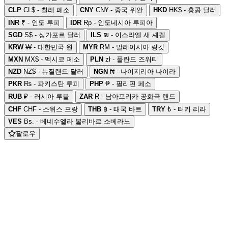
CLP
CL$ - 칠레 페소
CNY
CN¥ - 중국 위안
HKD
HK$ - 홍콩 달러
INR
₹ - 인도 루피
IDR
Rp - 인도네시아 루피아
SGD
S$ - 싱가포르 달러
ILS
₪ - 이스라엘 새 셰켈
KRW
₩ - 대한민국 원
MYR
RM - 말레이시아 링깃
MXN
MX$ - 멕시코 페소
PLN
zł - 폴란드 즈워티
NZD
NZ$ - 뉴질랜드 달러
NGN
₦ - 나이지리아 나이라
PKR
₨ - 파키스탄 루피
PHP
₱ - 필리핀 페소
RUB
₽ - 러시아 루블
ZAR
R - 남아프리카 공화국 랜드
CHF
CHF - 스위스 프랑
THB
฿ - 태국 바트
TRY
₺ - 터키 리라
VES
Bs. - 베네수엘라 볼리바르 소베라노
팔로우