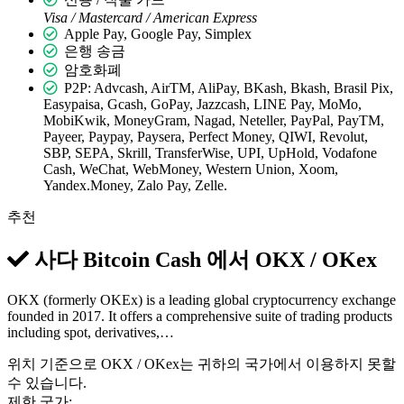
Visa / Mastercard / American Express
Apple Pay, Google Pay, Simplex
은행 송금
암호화폐
P2P: Advcash, AirTM, AliPay, BKash, Bkash, Brasil Pix,
Easypaisa, Gcash, GoPay, Jazzcash, LINE Pay, MoMo,
MobiKwik, MoneyGram, Nagad, Neteller, PayPal, PayTM,
Payeer, Paypay, Paysera, Perfect Money, QIWI, Revolut,
SBP, SEPA, Skrill, TransferWise, UPI, UpHold, Vodafone
Cash, WeChat, WebMoney, Western Union, Xoom,
Yandex.Money, Zalo Pay, Zelle.
추천
사다 Bitcoin Cash 에서
OKX / OKex
OKX (formerly OKEx) is a leading global cryptocurrency exchange
founded in 2017. It offers a comprehensive suite of trading products
including spot, derivatives,…
위치 기준으로 OKX / OKex는 귀하의 국가에서 이용하지 못할
수 있습니다.
제한 국가: