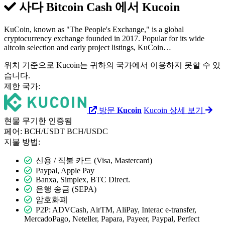
사다 Bitcoin Cash 에서
Kucoin
KuCoin, known as "The People's Exchange," is a global
cryptocurrency exchange founded in 2017. Popular for its wide
altcoin selection and early project listings, KuCoin…
위치 기준으로 Kucoin는 귀하의 국가에서 이용하지 못할 수 있
습니다.
제한 국가:
방문
Kucoin
Kucoin 상세 보기
현물
무기한
인증됨
페어:
BCH/USDT
BCH/USDC
지불 방법:
신용 / 직불 카드 (Visa, Mastercard)
Paypal, Apple Pay
Banxa, Simplex, BTC Direct.
은행 송금 (SEPA)
암호화폐
P2P: ADVCash, AirTM, AliPay, Interac e-transfer,
MercadoPago, Neteller, Papara, Payeer, Paypal, Perfect