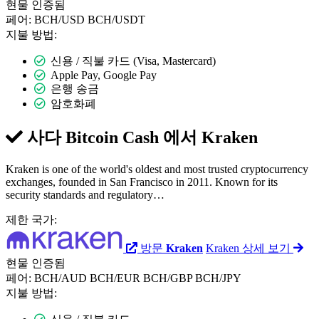
현물
인증됨
페어:
BCH/USD
BCH/USDT
지불 방법:
신용 / 직불 카드 (Visa, Mastercard)
Apple Pay, Google Pay
은행 송금
암호화폐
사다 Bitcoin Cash 에서
Kraken
Kraken is one of the world's oldest and most trusted cryptocurrency
exchanges, founded in San Francisco in 2011. Known for its
security standards and regulatory…
제한 국가:
방문
Kraken
Kraken 상세 보기
현물
인증됨
페어:
BCH/AUD
BCH/EUR
BCH/GBP
BCH/JPY
지불 방법: