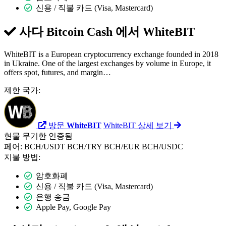
신용 / 직불 카드 (Visa, Mastercard)
사다 Bitcoin Cash 에서
WhiteBIT
WhiteBIT is a European cryptocurrency exchange founded in 2018
in Ukraine. One of the largest exchanges by volume in Europe, it
offers spot, futures, and margin…
제한 국가:
방문
WhiteBIT
WhiteBIT 상세 보기
현물
무기한
인증됨
페어:
BCH/USDT
BCH/TRY
BCH/EUR
BCH/USDC
지불 방법:
암호화폐
신용 / 직불 카드 (Visa, Mastercard)
은행 송금
Apple Pay, Google Pay