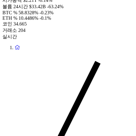
시가총액
$2.21T
-0.14%
볼륨 24시간
$33.42B
-63.24%
BTC %
58.8328%
-0.23%
ETH %
10.4486%
-0.1%
코인
34.665
거래소
204
실시간
홈
페
이
지
로
돌
아
가
기