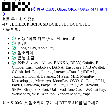
방문
OKX / OKex
OKX / OKex 상세 보기
현물
무기한
인증됨
페어:
BCH/EUR
BCH/USD
BCH/USDT
BCH/USDC
지불 방법:
신용 / 직불 카드 (Visa, Mastercard)
PayPal
Google Pay, Apple Pay.
암호화폐
은행 송금
P2P: Advcash, Alipay, BANXA, BPAY, Coinify, Bundle,
Chipper Cash, CuboPay, DANA, Easypaisa, FNB eWallet,
GCash, IndaCoin, Interac, Interac e-Transfer, iDEAL,
JazzCash, Koinal, Latamex, M-Pesa, MIR, MenaPay,
Mercadopago, Mercuryo, MoonPay, OVO, OkCoin, POLi,
PayID, PayMaya, Paypal, PiCPay, Plin, QiWi, Revolut,
SEPA, Simplex, Sofort, Uala, Vodafone Cash, WeChat Pay,
WebMoney, Wise, XanPool, Yandex.Money, Yape.
최소 $100의 첫 암호화폐 구매 시 BTC로 $10를 받으세요.