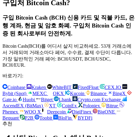
구입처 Bitcoin Cash?
구입 Bitcoin Cash (BCH) 신용 카드 및 직불 카드, 은
행 계좌, 현금 및 암호 화폐. 구입처 Bitcoin Cash 인
증 된 회사로부터 안전하게.
Bitcoin Cash(BCH)를 어디서 살지 비교하세요. 53개 거래소에
서 거래되며 거래소마다 페어, 수수료, 결제 수단이 다릅니다.
가장 일반적인 거래 페어: BCH/USDT, BCH/USDC,
BCH/EUR.
바로가기:
Coinbase
Kraken
WhiteBIT
FixedFloat
CEX.IO
Bybit (Spot)
MEXC
OKX
Kucoin
Binance
BingX
Gate.io
Huobi
Bitget
Lbank
Crypto.com Exchange
AscendEX (BitMax)
XT
CoinEx
Poloniex
Bitrue
Phemex
WOO X
Deepcoin
DigiFinex
BigONE
Bequant
P2B
Toobit
BloFin
BYDFi
추천