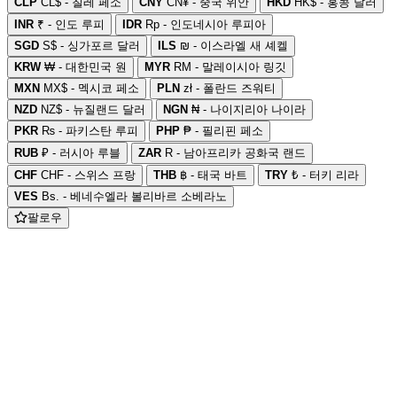
CLP
CL$ - 칠레 페소
CNY
CN¥ - 중국 위안
HKD
HK$ - 홍콩 달러
INR
₹ - 인도 루피
IDR
Rp - 인도네시아 루피아
SGD
S$ - 싱가포르 달러
ILS
₪ - 이스라엘 새 셰켈
KRW
₩ - 대한민국 원
MYR
RM - 말레이시아 링깃
MXN
MX$ - 멕시코 페소
PLN
zł - 폴란드 즈워티
NZD
NZ$ - 뉴질랜드 달러
NGN
₦ - 나이지리아 나이라
PKR
₨ - 파키스탄 루피
PHP
₱ - 필리핀 페소
RUB
₽ - 러시아 루블
ZAR
R - 남아프리카 공화국 랜드
CHF
CHF - 스위스 프랑
THB
฿ - 태국 바트
TRY
₺ - 터키 리라
VES
Bs. - 베네수엘라 볼리바르 소베라노
팔로우