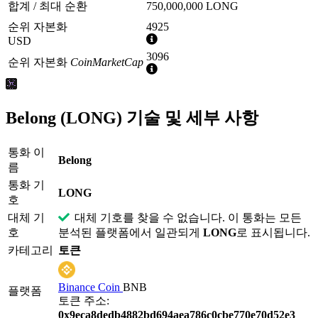
합계 / 최대 순환
750,000,000 LONG
순위 자본화
4925
추
USD
가
3096
순위 자본화
CoinMarketCap
정
추
보
가
정
보
Belong (LONG) 기술 및 세부 사항
통화 이
Belong
름
통화 기
LONG
호
대체 기
대체 기호를 찾을 수 없습니다. 이 통화는 모든
호
분석된 플랫폼에서 일관되게
LONG
로 표시됩니다.
카테고리
토큰
Binance Coin
BNB
플랫폼
토큰 주소:
0x9eca8dedb4882bd694aea786c0cbe770e70d52e3