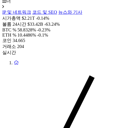
더
IP 및 네트워크
코드 및 SEO
뉴스와 기사
시가총액
$2.21T
-0.14%
볼륨 24시간
$33.42B
-63.24%
BTC %
58.8328%
-0.23%
ETH %
10.4486%
-0.1%
코인
34.665
거래소
204
실시간
홈
페
이
지
로
돌
아
가
기