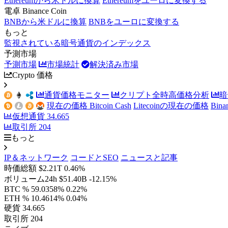
Ethereumから米ドルに換算
Ethereumをユーロに変換する
電卓 Binance Coin
BNBから米ドルに換算
BNBをユーロに変換する
もっと
監視されている暗号通貨のインデックス
予測市場
予測市場
市場統計
解決済み市場
Crypto 価格
通貨価格モニター
クリプト全時高価格分析
暗
現在の価格 Bitcoin Cash
Litecoinの現在の価格
Bin
仮想通貨
34.665
取引所
204
もっと
IP＆ネットワーク
コードとSEO
ニュースと記事
時価総額
$2.21T
0.46%
ボリューム24h
$51.40B
-12.15%
BTC %
59.0358%
0.22%
ETH %
10.4614%
0.04%
硬貨
34.665
取引所
204