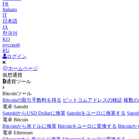
FR
Italiano
IT
日本語
JA
한국어
KO
русский
RU
ログイン
ホームページ
仮想通貨
通貨ツール
Bitcoinツール
Bitcoinの取引手数料を得る
ビットコムアドレスの検証
複数の
電卓 Satoshi
SatoshiからUSD Dollarに換算
Satoshiをユーロに換算する
Sat
電卓 Bitcoin
Bitcoinから米ドルに換算
Bitcoinをユーロに変換する
Bitcoi
電卓 Ethereum