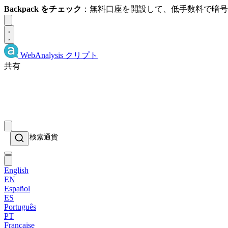
Backpack をチェック
：無料口座を開設して、低手数料で暗
Dismiss
WebAnalysis
クリプト
共有
English
EN
Español
ES
Português
PT
Française