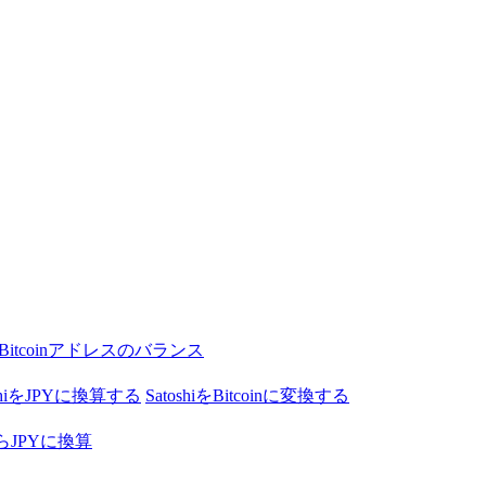
Bitcoinアドレスのバランス
oshiをJPYに換算する
SatoshiをBitcoinに変換する
nからJPYに換算