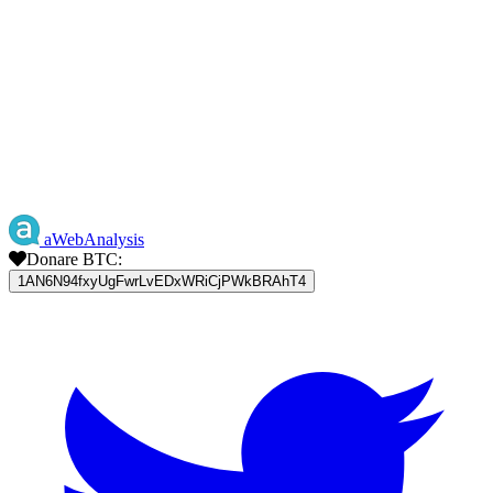
aWebAnalysis
Donare BTC:
1AN6N94fxyUgFwrLvEDxWRiCjPWkBRAhT4