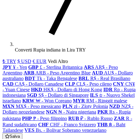
Converti Rupia indiana in Lira TRY
₺ TRY
$ USD
€ EUR
Vedi Altro
JPY
¥ - Yen
GBP
£ - Sterlina Britannica
ARS
AR$ - Peso
Argentino
ARB
ARB - Peso Argentino Blue
AUD
AU$ - Dollaro
australiano
BDT
Tk - Taka Bengalese
BRL
R$ - Real Brasiliano
CAD
CA$ - Dollaro Canadese
CLP
CL$ - Peso cileno
CNY
CN¥
- Yuan Cinese
HKD
HK$ - Dollaro di Hong Kong
IDR
Rp - Rupia
indonesiana
SGD
S$ - Dollaro di Singapore
ILS
₪ - Nuovo Shekel
israeliano
KRW
₩ - Won Coreano
MYR
RM - Ringgit malese
MXN
MX$ - Peso messicano
PLN
zł - Zloty Polonia
NZD
NZ$ -
Dollaro neozelandese
NGN
₦ - Naira nigeriana
PKR
₨ - Rupia
pakistana
PHP
₱ - Peso filippino
RUB
₽ - Rublo Russo
ZAR
R -
Rand sudafricano
CHF
CHF - Franco Svizzero
THB
฿ - Baht
Tailandese
VES
Bs. - Bolivar Soberano venezuelano
Salva