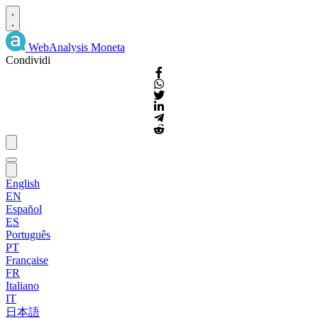
WebAnalysis
Moneta
Condividi
English
EN
Español
ES
Português
PT
Française
FR
Italiano
IT
日本語