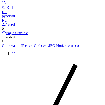
JA
한국어
KO
русский
RU
Accedi
Pagina Iniziale
Vedi Altro
Criptovalute
IP e rete
Codice e SEO
Notizie e articoli
Ritorna
alla
homepage