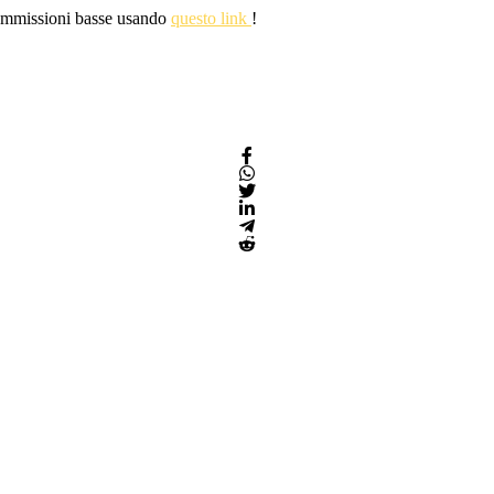
 commissioni basse usando
questo link
!