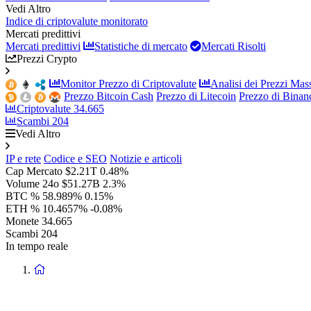
Vedi Altro
Indice di criptovalute monitorato
Mercati predittivi
Mercati predittivi
Statistiche di mercato
Mercati Risolti
Prezzi Crypto
Monitor Prezzo di Criptovalute
Analisi dei Prezzi Mass
Prezzo Bitcoin Cash
Prezzo di Litecoin
Prezzo di Bina
Criptovalute
34.665
Scambi
204
Vedi Altro
IP e rete
Codice e SEO
Notizie e articoli
Cap Mercato
$2.21T
0.48%
Volume 24o
$51.27B
2.3%
BTC %
58.989%
0.15%
ETH %
10.4657%
-0.08%
Monete
34.665
Scambi
204
In tempo reale
Ritorna
alla
homepage