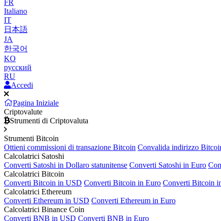
FR
Italiano
IT
日本語
JA
한국어
KO
русский
RU
Accedi
Pagina Iniziale
Criptovalute
Strumenti di Criptovaluta
Strumenti Bitcoin
Ottieni commissioni di transazione Bitcoin
Convalida indirizzo Bitcoi
Calcolatrici Satoshi
Converti Satoshi in Dollaro statunitense
Converti Satoshi in Euro
Con
Calcolatrici Bitcoin
Converti Bitcoin in USD
Converti Bitcoin in Euro
Converti Bitcoin 
Calcolatrici Ethereum
Converti Ethereum in USD
Converti Ethereum in Euro
Calcolatrici Binance Coin
Converti BNB in USD
Converti BNB in Euro