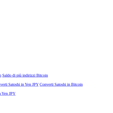
n
Saldo di più indirizzi Bitcoin
verti Satoshi in Yen JPY
Converti Satoshi in Bitcoin
in Yen JPY