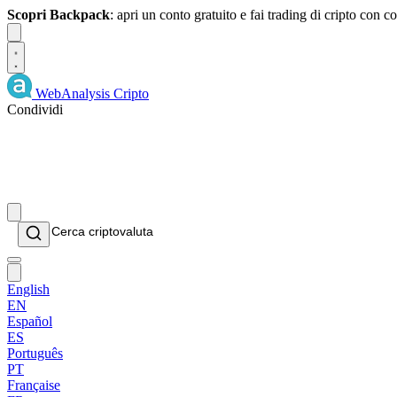
Scopri Backpack
: apri un conto gratuito e fai trading di cripto con
Dismiss
WebAnalysis
Cripto
Condividi
English
EN
Español
ES
Português
PT
Française