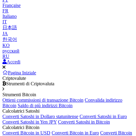
Française
FR
Italiano
IT
日本語
JA
한국어
KO
русский
RU
Accedi
Pagina Iniziale
Criptovalute
Strumenti di Criptovaluta
Strumenti Bitcoin
Ottieni commissioni di transazione Bitcoin
Convalida indirizzo
Bitcoin
Saldo di più indirizzi Bitcoin
Calcolatrici Satoshi
Converti Satoshi in Dollaro statunitense
Converti Satoshi in Euro
Converti Satoshi in Yen JPY
Converti Satoshi in Bitcoin
Calcolatrici Bitcoin
Converti Bitcoin in USD
Converti Bitcoin in Euro
Converti Bitcoin