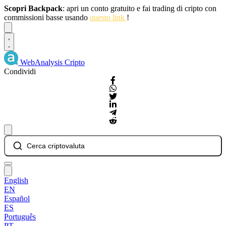
Scopri Backpack
: apri un conto gratuito e fai trading di cripto con
commissioni basse usando
questo link
!
Dismiss
WebAnalysis
Cripto
Condividi
Cerca criptovaluta
English
EN
Español
ES
Português
PT