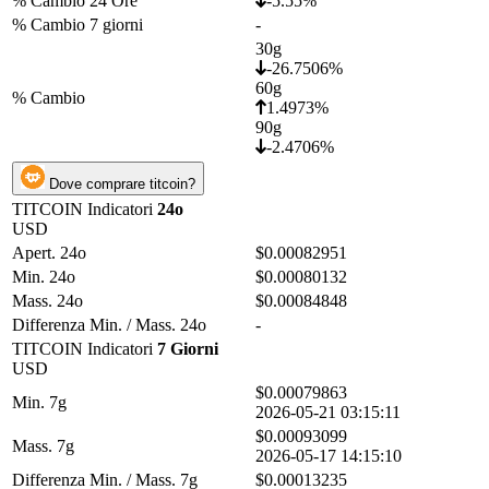
% Cambio 24 Ore
-5.55%
% Cambio 7 giorni
-
30g
-26.7506%
60g
% Cambio
1.4973%
90g
-2.4706%
Dove comprare titcoin?
TITCOIN Indicatori
24o
USD
Apert. 24o
$0.00082951
Min. 24o
$0.00080132
Mass. 24o
$0.00084848
Differenza Min. / Mass. 24o
-
TITCOIN Indicatori
7 Giorni
USD
$0.00079863
Min. 7g
2026-05-21 03:15:11
$0.00093099
Mass. 7g
2026-05-17 14:15:10
Differenza Min. / Mass. 7g
$0.00013235