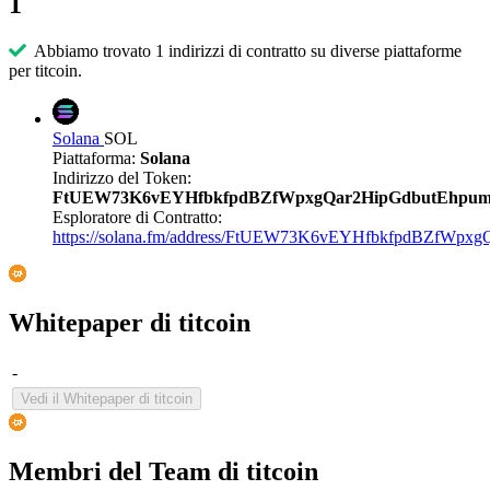
1
Abbiamo trovato 1 indirizzi di contratto su diverse piattaforme
per titcoin.
Solana
SOL
Piattaforma:
Solana
Indirizzo del Token:
FtUEW73K6vEYHfbkfpdBZfWpxgQar2HipGdbutEhpu
Esploratore di Contratto:
https://solana.fm/address/FtUEW73K6vEYHfbkfpdBZfWpx
Whitepaper di titcoin
-
Vedi il Whitepaper di titcoin
Membri del Team di titcoin