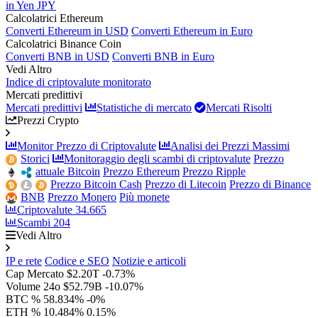
in Yen JPY
Calcolatrici Ethereum
Converti Ethereum in USD
Converti Ethereum in Euro
Calcolatrici Binance Coin
Converti BNB in USD
Converti BNB in Euro
Vedi Altro
Indice di criptovalute monitorato
Mercati predittivi
Mercati predittivi
Statistiche di mercato
Mercati Risolti
Prezzi Crypto
Monitor Prezzo di Criptovalute
Analisi dei Prezzi Massimi
Storici
Monitoraggio degli scambi di criptovalute
Prezzo
attuale Bitcoin
Prezzo Ethereum
Prezzo Ripple
Prezzo Bitcoin Cash
Prezzo di Litecoin
Prezzo di Binance
BNB
Prezzo Monero
Più monete
Criptovalute
34.665
Scambi
204
Vedi Altro
IP e rete
Codice e SEO
Notizie e articoli
Cap Mercato
$2.20T
-0.73%
Volume 24o
$52.79B
-10.07%
BTC %
58.834%
-0%
ETH %
10.484%
0.15%