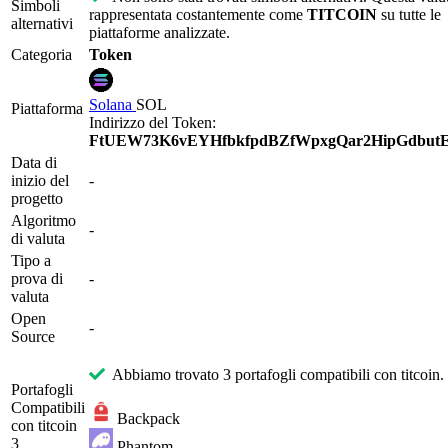
Simboli
rappresentata costantemente come
TITCOIN
su tutte le
alternativi
piattaforme analizzate.
Categoria
Token
Solana
SOL
Piattaforma
Indirizzo del Token:
FtUEW73K6vEYHfbkfpdBZfWpxgQar2HipGdbut
Data di
inizio del
-
progetto
Algoritmo
-
di valuta
Tipo a
prova di
-
valuta
Open
-
Source
Abbiamo trovato 3 portafogli compatibili con titcoin.
Portafogli
Compatibili
Backpack
con titcoin
3
Phantom