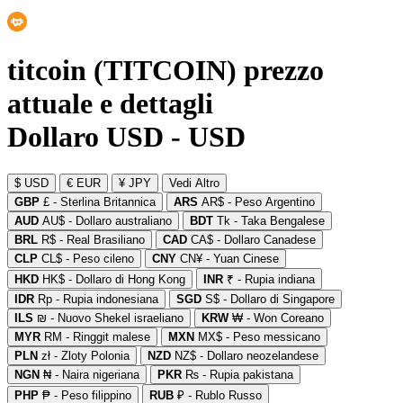
titcoin (TITCOIN) prezzo
attuale e dettagli
Dollaro USD - USD
$ USD
€ EUR
¥ JPY
Vedi Altro
GBP
£ - Sterlina Britannica
ARS
AR$ - Peso Argentino
AUD
AU$ - Dollaro australiano
BDT
Tk - Taka Bengalese
BRL
R$ - Real Brasiliano
CAD
CA$ - Dollaro Canadese
CLP
CL$ - Peso cileno
CNY
CN¥ - Yuan Cinese
HKD
HK$ - Dollaro di Hong Kong
INR
₹ - Rupia indiana
IDR
Rp - Rupia indonesiana
SGD
S$ - Dollaro di Singapore
ILS
₪ - Nuovo Shekel israeliano
KRW
₩ - Won Coreano
MYR
RM - Ringgit malese
MXN
MX$ - Peso messicano
PLN
zł - Zloty Polonia
NZD
NZ$ - Dollaro neozelandese
NGN
₦ - Naira nigeriana
PKR
₨ - Rupia pakistana
PHP
₱ - Peso filippino
RUB
₽ - Rublo Russo