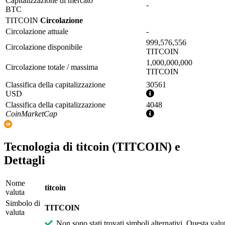
Capitalizzazione di mercato
-
BTC
TITCOIN
Circolazione
Circolazione attuale
-
999,576,556
Circolazione disponibile
TITCOIN
1,000,000,000
Circolazione totale / massima
TITCOIN
Classifica della capitalizzazione
30561
Ulteriori
USD
informazioni
Classifica della capitalizzazione
4048
Ulteriori
CoinMarketCap
informazioni
Tecnologia di titcoin (TITCOIN) e
Dettagli
Nome
titcoin
valuta
Simbolo di
TITCOIN
valuta
Non sono stati trovati simboli alternativi. Questa valu