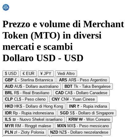
Prezzo e volume di Merchant
Token (MTO) in diversi
mercati e scambi
Dollaro USD - USD
$ USD
€ EUR
¥ JPY
Vedi Altro
GBP
£ - Sterlina Britannica
ARS
AR$ - Peso Argentino
AUD
AU$ - Dollaro australiano
BDT
Tk - Taka Bengalese
BRL
R$ - Real Brasiliano
CAD
CA$ - Dollaro Canadese
CLP
CL$ - Peso cileno
CNY
CN¥ - Yuan Cinese
HKD
HK$ - Dollaro di Hong Kong
INR
₹ - Rupia indiana
IDR
Rp - Rupia indonesiana
SGD
S$ - Dollaro di Singapore
ILS
₪ - Nuovo Shekel israeliano
KRW
₩ - Won Coreano
MYR
RM - Ringgit malese
MXN
MX$ - Peso messicano
PLN
zł - Zloty Polonia
NZD
NZ$ - Dollaro neozelandese