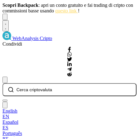
Scopri Backpack
: apri un conto gratuito e fai trading di cripto con
commissioni basse usando
questo link
!
Dismiss
WebAnalysis
Cripto
Condividi
Cerca criptovaluta
English
EN
Español
ES
Português
PT