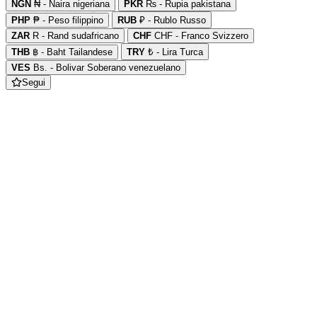
NGN
₦ - Naira nigeriana
PKR
₨ - Rupia pakistana
PHP
₱ - Peso filippino
RUB
₽ - Rublo Russo
ZAR
R - Rand sudafricano
CHF
CHF - Franco Svizzero
THB
฿ - Baht Tailandese
TRY
₺ - Lira Turca
VES
Bs. - Bolivar Soberano venezuelano
Segui