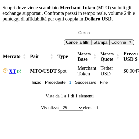
Scopri dove viene scambiato
Merchant Token
(MTO) su tutti gli
exchange supportati. Confronta prezzi in tempo reale, volume 24h e
punteggi di affidabilità per ogni coppia in
Dollaro USD
.
Cancella filtri
Stampa
Colonne
▼
Prezzo
Moneta
Moneta
Mercato
Pair
Type
Base
Quote
USD $
Merchant
Tether
MTO/USDT
Spot
$0.004
XT
Token
USD
Inizio
Precedente
1
Successivo
Fine
Vista da 1 a 1 di 1 elementi
Visualizza
elementi