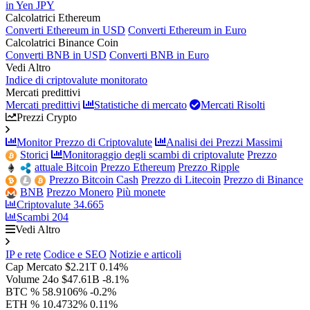
in Yen JPY
Calcolatrici Ethereum
Converti Ethereum in USD
Converti Ethereum in Euro
Calcolatrici Binance Coin
Converti BNB in USD
Converti BNB in Euro
Vedi Altro
Indice di criptovalute monitorato
Mercati predittivi
Mercati predittivi
Statistiche di mercato
Mercati Risolti
Prezzi Crypto
Monitor Prezzo di Criptovalute
Analisi dei Prezzi Massimi
Storici
Monitoraggio degli scambi di criptovalute
Prezzo
attuale Bitcoin
Prezzo Ethereum
Prezzo Ripple
Prezzo Bitcoin Cash
Prezzo di Litecoin
Prezzo di Binance
BNB
Prezzo Monero
Più monete
Criptovalute
34.665
Scambi
204
Vedi Altro
IP e rete
Codice e SEO
Notizie e articoli
Cap Mercato
$2.21T
0.14%
Volume 24o
$47.61B
-8.1%
BTC %
58.9106%
-0.2%
ETH %
10.4732%
0.11%