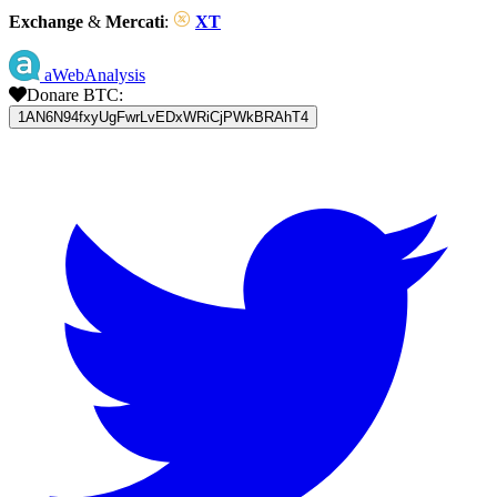
Exchange
&
Mercati
:
XT
aWebAnalysis
Donare BTC:
1AN6N94fxyUgFwrLvEDxWRiCjPWkBRAhT4