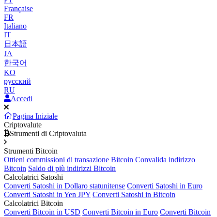
Française
FR
Italiano
IT
日本語
JA
한국어
KO
русский
RU
Accedi
Pagina Iniziale
Criptovalute
Strumenti di Criptovaluta
Strumenti Bitcoin
Ottieni commissioni di transazione Bitcoin
Convalida indirizzo
Bitcoin
Saldo di più indirizzi Bitcoin
Calcolatrici Satoshi
Converti Satoshi in Dollaro statunitense
Converti Satoshi in Euro
Converti Satoshi in Yen JPY
Converti Satoshi in Bitcoin
Calcolatrici Bitcoin
Converti Bitcoin in USD
Converti Bitcoin in Euro
Converti Bitcoin