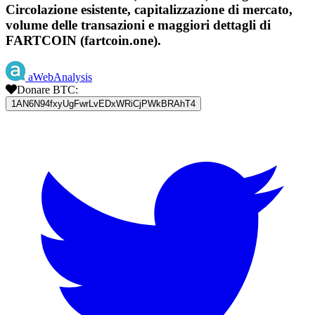
Circolazione esistente, capitalizzazione di mercato,
volume delle transazioni e maggiori dettagli di
FARTCOIN (fartcoin.one).
aWebAnalysis
Donare BTC:
1AN6N94fxyUgFwrLvEDxWRiCjPWkBRAhT4