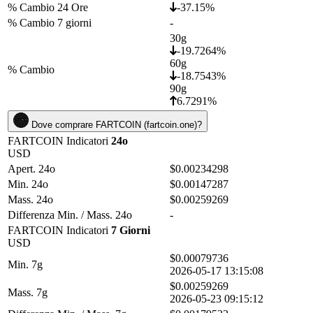
% Cambio 24 Ore
-37.15%
% Cambio 7 giorni
-
30g
-19.7264%
60g
% Cambio
-18.7543%
90g
6.7291%
Dove comprare FARTCOIN (fartcoin.one)?
FARTCOIN Indicatori
24o
USD
Apert. 24o
$0.00234298
Min. 24o
$0.00147287
Mass. 24o
$0.00259269
Differenza Min. / Mass. 24o
-
FARTCOIN Indicatori
7 Giorni
USD
$0.00079736
Min. 7g
2026-05-17 13:15:08
$0.00259269
Mass. 7g
2026-05-23 09:15:12