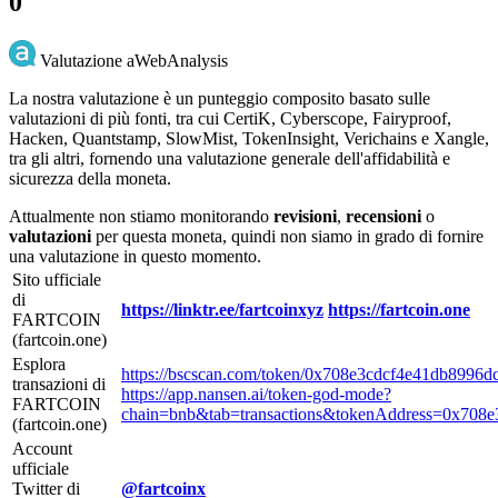
0
Valutazione aWebAnalysis
La nostra valutazione è un punteggio composito basato sulle
valutazioni di più fonti, tra cui CertiK, Cyberscope, Fairyproof,
Hacken, Quantstamp, SlowMist, TokenInsight, Verichains e Xangle,
tra gli altri, fornendo una valutazione generale dell'affidabilità e
sicurezza della moneta.
Attualmente non stiamo monitorando
revisioni
,
recensioni
o
valutazioni
per questa moneta, quindi non siamo in grado di fornire
una valutazione in questo momento.
Sito ufficiale
di
https://linktr.ee/fartcoinxyz
https://fartcoin.one
FARTCOIN
(fartcoin.one)
Esplora
https://bscscan.com/token/0x708e3cdcf4e41db8996
transazioni di
https://app.nansen.ai/token-god-mode?
FARTCOIN
chain=bnb&tab=transactions&tokenAddress=0x708
(fartcoin.one)
Account
ufficiale
Twitter di
@fartcoinx