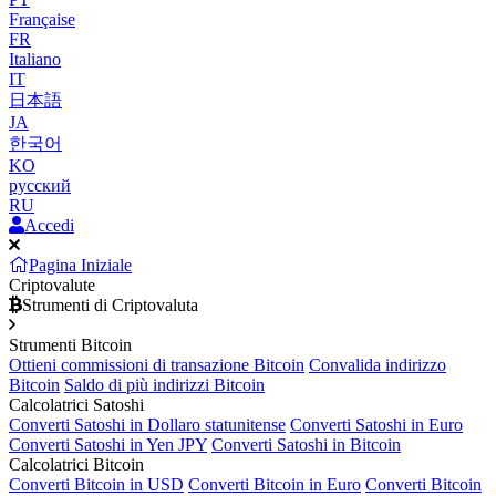
Française
FR
Italiano
IT
日本語
JA
한국어
KO
русский
RU
Accedi
Pagina Iniziale
Criptovalute
Strumenti di Criptovaluta
Strumenti Bitcoin
Ottieni commissioni di transazione Bitcoin
Convalida indirizzo
Bitcoin
Saldo di più indirizzi Bitcoin
Calcolatrici Satoshi
Converti Satoshi in Dollaro statunitense
Converti Satoshi in Euro
Converti Satoshi in Yen JPY
Converti Satoshi in Bitcoin
Calcolatrici Bitcoin
Converti Bitcoin in USD
Converti Bitcoin in Euro
Converti Bitcoin