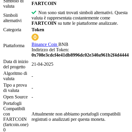
Simbolo di
FARTCOIN
valuta
Non sono stati trovati simboli alternativi. Questa
Simboli
valuta è rappresentata costantemente come
alternativi
FARTCOIN
su tutte le piattaforme analizzate.
Categoria
Token
Binance Coin
BNB
Piattaforma
Indirizzo del Token:
0x708e3cdcf4e41db8996dc02e340a961b2f4d4444
Data di inizio
21-04-2025
del progetto
Algoritmo di
-
valuta
Tipo a prova
-
di valuta
Open Source
-
Portafogli
Compatibili
con
Attualmente non abbiamo portafogli compatibili
FARTCOIN
registrati o analizzati per questa moneta.
(fartcoin.one)
0