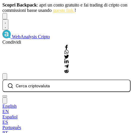
Scopri Backpack
: apri un conto gratuito e fai trading di cripto con
commissioni basse usando
questo link
!
Dismiss
WebAnalysis
Cripto
Condividi
Cerca criptovaluta
English
EN
Español
ES
Português
PT