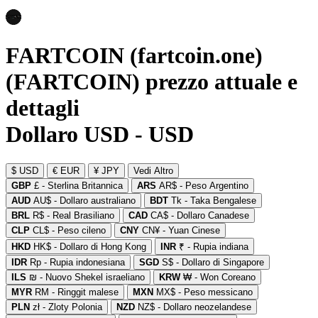
FARTCOIN (fartcoin.one)
(FARTCOIN) prezzo attuale e
dettagli
Dollaro USD - USD
$ USD
€ EUR
¥ JPY
Vedi Altro
GBP
£ - Sterlina Britannica
ARS
AR$ - Peso Argentino
AUD
AU$ - Dollaro australiano
BDT
Tk - Taka Bengalese
BRL
R$ - Real Brasiliano
CAD
CA$ - Dollaro Canadese
CLP
CL$ - Peso cileno
CNY
CN¥ - Yuan Cinese
HKD
HK$ - Dollaro di Hong Kong
INR
₹ - Rupia indiana
IDR
Rp - Rupia indonesiana
SGD
S$ - Dollaro di Singapore
ILS
₪ - Nuovo Shekel israeliano
KRW
₩ - Won Coreano
MYR
RM - Ringgit malese
MXN
MX$ - Peso messicano
PLN
zł - Zloty Polonia
NZD
NZ$ - Dollaro neozelandese