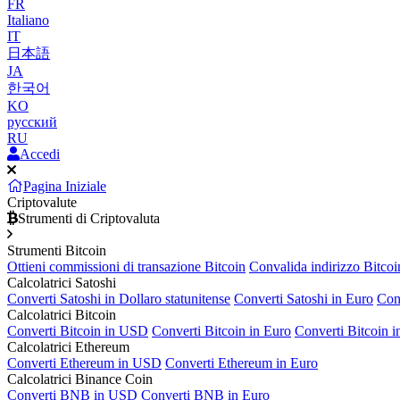
FR
Italiano
IT
日本語
JA
한국어
KO
русский
RU
Accedi
Pagina Iniziale
Criptovalute
Strumenti di Criptovaluta
Strumenti Bitcoin
Ottieni commissioni di transazione Bitcoin
Convalida indirizzo Bitcoi
Calcolatrici Satoshi
Converti Satoshi in Dollaro statunitense
Converti Satoshi in Euro
Con
Calcolatrici Bitcoin
Converti Bitcoin in USD
Converti Bitcoin in Euro
Converti Bitcoin 
Calcolatrici Ethereum
Converti Ethereum in USD
Converti Ethereum in Euro
Calcolatrici Binance Coin
Converti BNB in USD
Converti BNB in Euro