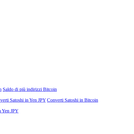
n
Saldo di più indirizzi Bitcoin
verti Satoshi in Yen JPY
Converti Satoshi in Bitcoin
in Yen JPY