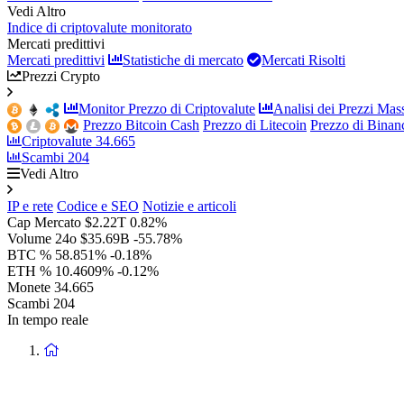
Vedi Altro
Indice di criptovalute monitorato
Mercati predittivi
Mercati predittivi
Statistiche di mercato
Mercati Risolti
Prezzi Crypto
Monitor Prezzo di Criptovalute
Analisi dei Prezzi Mass
Prezzo Bitcoin Cash
Prezzo di Litecoin
Prezzo di Bina
Criptovalute
34.665
Scambi
204
Vedi Altro
IP e rete
Codice e SEO
Notizie e articoli
Cap Mercato
$2.22T
0.82%
Volume 24o
$35.69B
-55.78%
BTC %
58.851%
-0.18%
ETH %
10.4609%
-0.12%
Monete
34.665
Scambi
204
In tempo reale
Ritorna
alla
homepage