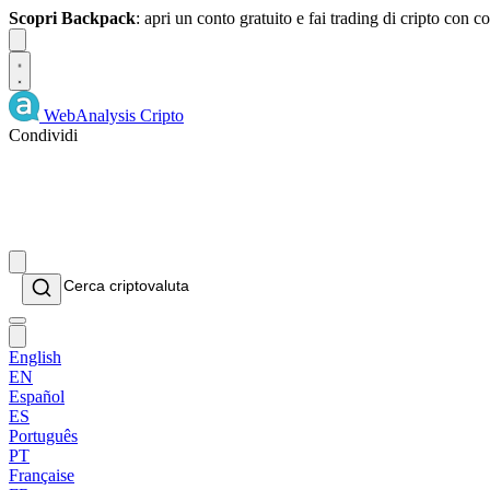
Scopri Backpack
: apri un conto gratuito e fai trading di cripto con
Dismiss
WebAnalysis
Cripto
Condividi
English
EN
Español
ES
Português
PT
Française