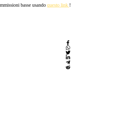
 commissioni basse usando
questo link
!