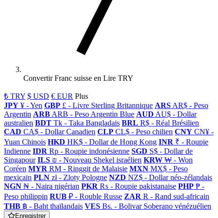
Convertir Franc suisse en Lire TRY
₺ TRY
$ USD
€ EUR
Plus
JPY
¥ - Yen
GBP
£ - Livre Sterling Britannique
ARS
AR$ - Peso
Argentin
ARB
ARB - Peso Argentin Blue
AUD
AU$ - Dollar
australien
BDT
Tk - Taka Bangladais
BRL
R$ - Réal Brésilien
CAD
CA$ - Dollar Canadien
CLP
CL$ - Peso chilien
CNY
CN¥ -
Yuan Chinois
HKD
HK$ - Dollar de Hong Kong
INR
₹ - Roupie
Indienne
IDR
Rp - Roupie indonésienne
SGD
S$ - Dollar de
Singapour
ILS
₪ - Nouveau Shekel israélien
KRW
₩ - Won
Coréen
MYR
RM - Ringgit de Malaisie
MXN
MX$ - Peso
mexicain
PLN
zł - Zloty Pologne
NZD
NZ$ - Dollar néo-zélandais
NGN
₦ - Naira nigérian
PKR
₨ - Roupie pakistanaise
PHP
₱ -
Peso philippin
RUB
₽ - Rouble Russe
ZAR
R - Rand sud-africain
THB
฿ - Baht thaïlandais
VES
Bs. - Bolivar Soberano vénézuélien
Enregistrer