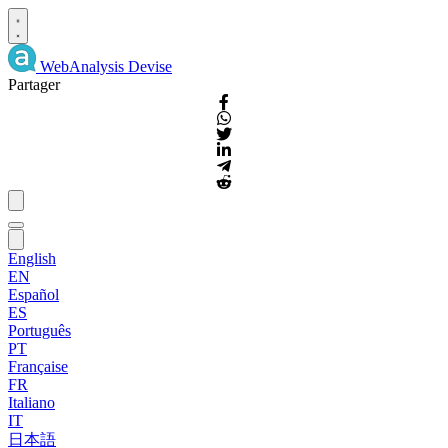
WebAnalysis
Devise
Partager
English
EN
Español
ES
Português
PT
Française
FR
Italiano
IT
日本語