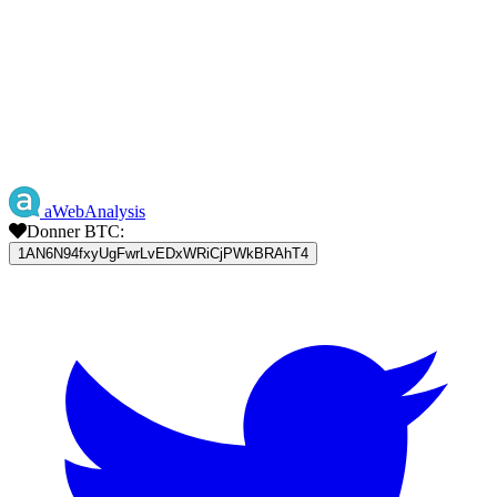
aWebAnalysis
Donner BTC:
1AN6N94fxyUgFwrLvEDxWRiCjPWkBRAhT4