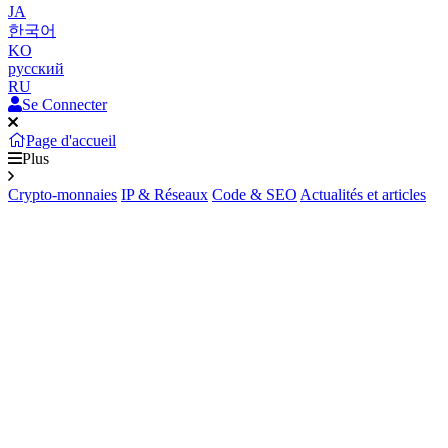
JA
한국어
KO
русский
RU
Se Connecter
Page d'accueil
Plus
Crypto-monnaies
IP & Réseaux
Code & SEO
Actualités et articles