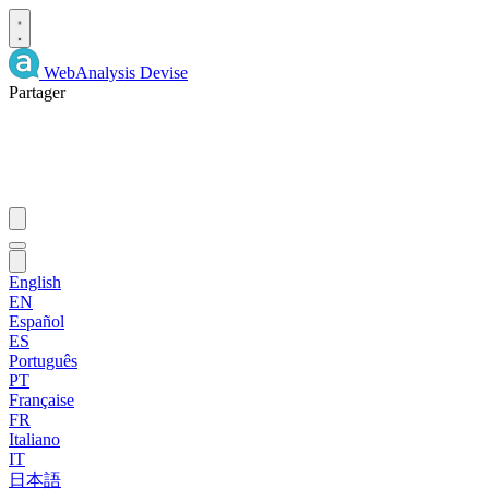
WebAnalysis
Devise
Partager
English
EN
Español
ES
Português
PT
Française
FR
Italiano
IT
日本語