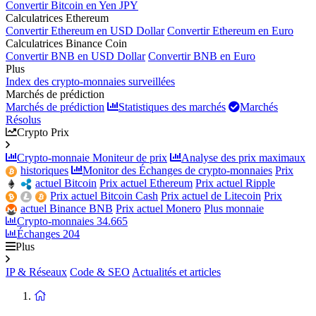
Convertir Bitcoin en Yen JPY
Calculatrices Ethereum
Convertir Ethereum en USD Dollar
Convertir Ethereum en Euro
Calculatrices Binance Coin
Convertir BNB en USD Dollar
Convertir BNB en Euro
Plus
Index des crypto-monnaies surveillées
Marchés de prédiction
Marchés de prédiction
Statistiques des marchés
Marchés
Résolus
Crypto Prix
Crypto-monnaie Moniteur de prix
Analyse des prix maximaux
historiques
Monitor des Échanges de crypto-monnaies
Prix
actuel Bitcoin
Prix actuel Ethereum
Prix actuel Ripple
Prix actuel Bitcoin Cash
Prix actuel de Litecoin
Prix
actuel Binance BNB
Prix actuel Monero
Plus monnaie
Crypto-monnaies
34.665
Échanges
204
Plus
IP & Réseaux
Code & SEO
Actualités et articles
Retour
à