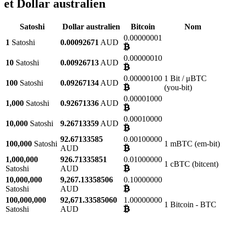
et Dollar australien
Satoshi
Dollar australien
Bitcoin
Nom
0.00000001
1
Satoshi
0.00092671
AUD
0.00000010
10
Satoshi
0.00926713
AUD
0.00000100
1 Bit / μBTC
100
Satoshi
0.09267134
AUD
(you-bit)
0.00001000
1,000
Satoshi
0.92671336
AUD
0.00010000
10,000
Satoshi
9.26713359
AUD
92.67133585
0.00100000
100,000
Satoshi
1 mBTC (em-bit)
AUD
1,000,000
926.71335851
0.01000000
1 cBTC (bitcent)
Satoshi
AUD
10,000,000
9,267.13358506
0.10000000
Satoshi
AUD
100,000,000
92,671.33585060
1.00000000
1 Bitcoin - BTC
Satoshi
AUD