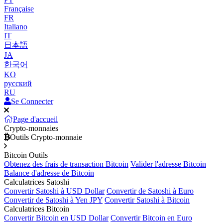
Française
FR
Italiano
IT
日本語
JA
한국어
KO
русский
RU
Se Connecter
Page d'accueil
Crypto-monnaies
Outils Crypto-monnaie
Bitcoin Outils
Obtenez des frais de transaction Bitcoin
Valider l'adresse Bitcoin
Balance d'adresse de Bitcoin
Calculatrices Satoshi
Convertir Satoshi à USD Dollar
Convertir de Satoshi à Euro
Convertir de Satoshi à Yen JPY
Convertir Satoshi à Bitcoin
Calculatrices Bitcoin
Convertir Bitcoin en USD Dollar
Convertir Bitcoin en Euro