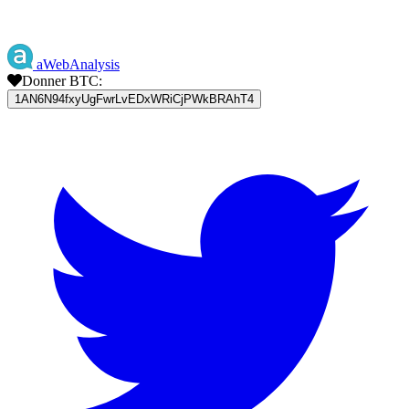
aWebAnalysis
Donner BTC:
1AN6N94fxyUgFwrLvEDxWRiCjPWkBRAhT4