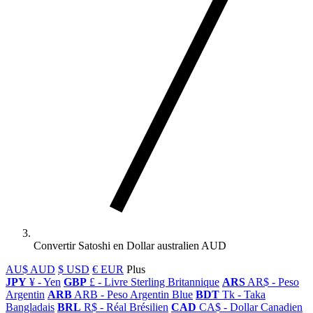
Convertir Satoshi en Dollar australien AUD
AU$ AUD
$ USD
€ EUR
Plus
JPY
¥ - Yen
GBP
£ - Livre Sterling Britannique
ARS
AR$ - Peso
Argentin
ARB
ARB - Peso Argentin Blue
BDT
Tk - Taka
Bangladais
BRL
R$ - Réal Brésilien
CAD
CA$ - Dollar Canadien