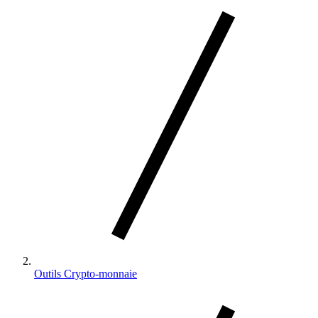
la
page
d'accueil
Outils Crypto-monnaie