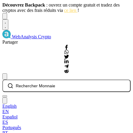
Découvrez Backpack
: ouvrez un compte gratuit et tradez des
cryptos avec des frais réduits via
ce lien
!
Dismiss
WebAnalysis
Crypto
Partager
Rechercher Monnaie
English
EN
Español
ES
Português
PT