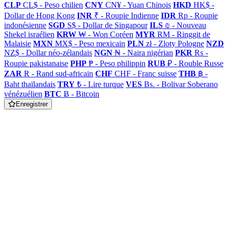
CLP
CL$ - Peso chilien
CNY
CN¥ - Yuan Chinois
HKD
HK$ -
Dollar de Hong Kong
INR
₹ - Roupie Indienne
IDR
Rp - Roupie
indonésienne
SGD
S$ - Dollar de Singapour
ILS
₪ - Nouveau
Shekel israélien
KRW
₩ - Won Coréen
MYR
RM - Ringgit de
Malaisie
MXN
MX$ - Peso mexicain
PLN
zł - Zloty Pologne
NZD
NZ$ - Dollar néo-zélandais
NGN
₦ - Naira nigérian
PKR
₨ -
Roupie pakistanaise
PHP
₱ - Peso philippin
RUB
₽ - Rouble Russe
ZAR
R - Rand sud-africain
CHF
CHF - Franc suisse
THB
฿ -
Baht thaïlandais
TRY
₺ - Lire turque
VES
Bs. - Bolivar Soberano
vénézuélien
BTC
Ƀ - Bitcoin
Enregistrer