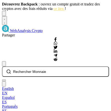
Découvrez Backpack
: ouvrez un compte gratuit et tradez des
cryptos avec des frais réduits via
ce lien
!
Dismiss
WebAnalysis
Crypto
Partager
Rechercher Monnaie
English
EN
Español
ES
Português
PT