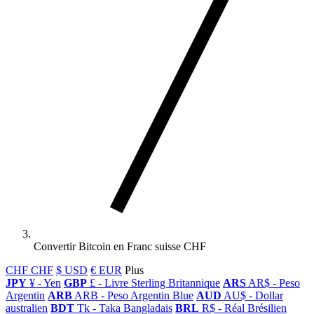
Convertir Bitcoin en Franc suisse CHF
CHF CHF
$ USD
€ EUR
Plus
JPY
¥ - Yen
GBP
£ - Livre Sterling Britannique
ARS
AR$ - Peso
Argentin
ARB
ARB - Peso Argentin Blue
AUD
AU$ - Dollar
australien
BDT
Tk - Taka Bangladais
BRL
R$ - Réal Brésilien