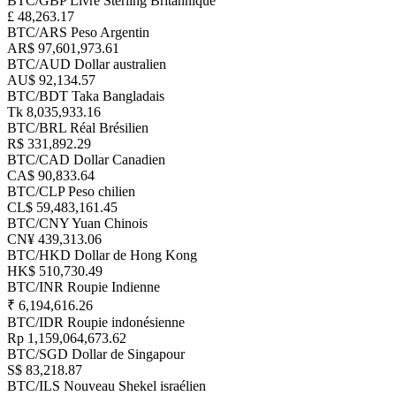
BTC/GBP
Livre Sterling Britannique
£ 48,263.17
BTC/ARS
Peso Argentin
AR$ 97,601,973.61
BTC/AUD
Dollar australien
AU$ 92,134.57
BTC/BDT
Taka Bangladais
Tk 8,035,933.16
BTC/BRL
Réal Brésilien
R$ 331,892.29
BTC/CAD
Dollar Canadien
CA$ 90,833.64
BTC/CLP
Peso chilien
CL$ 59,483,161.45
BTC/CNY
Yuan Chinois
CN¥ 439,313.06
BTC/HKD
Dollar de Hong Kong
HK$ 510,730.49
BTC/INR
Roupie Indienne
₹ 6,194,616.26
BTC/IDR
Roupie indonésienne
Rp 1,159,064,673.62
BTC/SGD
Dollar de Singapour
S$ 83,218.87
BTC/ILS
Nouveau Shekel israélien