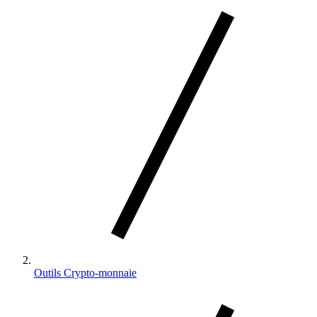
la
page
d'accueil
Outils Crypto-monnaie