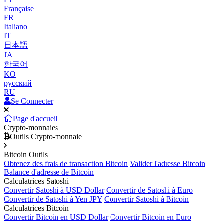
Française
FR
Italiano
IT
日本語
JA
한국어
KO
русский
RU
Se Connecter
Page d'accueil
Crypto-monnaies
Outils Crypto-monnaie
Bitcoin Outils
Obtenez des frais de transaction Bitcoin
Valider l'adresse Bitcoin
Balance d'adresse de Bitcoin
Calculatrices Satoshi
Convertir Satoshi à USD Dollar
Convertir de Satoshi à Euro
Convertir de Satoshi à Yen JPY
Convertir Satoshi à Bitcoin
Calculatrices Bitcoin
Convertir Bitcoin en USD Dollar
Convertir Bitcoin en Euro