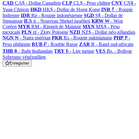
CAD
CA$ - Dollar Canadien
CLP
CL$ - Peso chilien
CNY
CN¥ -
Yuan Chinois
HKD
HK$ - Dollar de Hong Kong
INR
₹ - Roupie
Indienne
IDR
Rp - Roupie indonésienne
SGD
S$ - Dollar de
Singapour
ILS
₪ - Nouveau Shekel israélien
KRW
₩ - Won
Coréen
MYR
RM - Ringgit de Malaisie
MXN
MX$ - Peso
mexicain
PLN
zł - Zloty Pologne
NZD
NZ$ - Dollar néo-zélandais
NGN
₦ - Naira nigérian
PKR
₨ - Roupie pakistanaise
PHP
₱ -
Peso philippin
RUB
₽ - Rouble Russe
ZAR
R - Rand sud-africain
THB
฿ - Baht thaïlandais
TRY
₺ - Lire turque
VES
Bs. - Bolivar
Soberano vénézuélien
Enregistrer