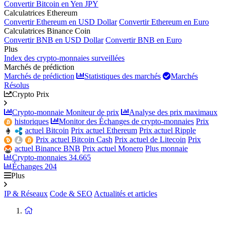
Convertir Bitcoin en Yen JPY
Calculatrices Ethereum
Convertir Ethereum en USD Dollar
Convertir Ethereum en Euro
Calculatrices Binance Coin
Convertir BNB en USD Dollar
Convertir BNB en Euro
Plus
Index des crypto-monnaies surveillées
Marchés de prédiction
Marchés de prédiction
Statistiques des marchés
Marchés
Résolus
Crypto Prix
Crypto-monnaie Moniteur de prix
Analyse des prix maximaux
historiques
Monitor des Échanges de crypto-monnaies
Prix
actuel Bitcoin
Prix actuel Ethereum
Prix actuel Ripple
Prix actuel Bitcoin Cash
Prix actuel de Litecoin
Prix
actuel Binance BNB
Prix actuel Monero
Plus monnaie
Crypto-monnaies
34.665
Échanges
204
Plus
IP & Réseaux
Code & SEO
Actualités et articles
Retour
à