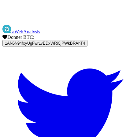
aWebAnalysis
Donner BTC:
1AN6N94fxyUgFwrLvEDxWRiCjPWkBRAhT4