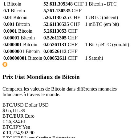
1
Bitcoin
52,611.305348
CHF
1 Bitcoin - BTC
0.1
Bitcoin
5,261.130535
CHF
0.01
Bitcoin
526.1130535
CHF
1 cBTC (bitcent)
0.001
Bitcoin
52.61130535
CHF
1 mBTC (em-bit)
0.0001
Bitcoin
5.26113053
CHF
0.00001
Bitcoin
0.52611305
CHF
0.000001
Bitcoin
0.05261131
CHF
1 Bit / μBTC (you-bit)
0.0000001
Bitcoin
0.00526113
CHF
0.00000001
Bitcoin
0.00052611
CHF
1 Satoshi
Prix Fiat Mondiaux de Bitcoin
Comparez les valeurs de Bitcoin dans différentes monnaies
fiduciaires à travers le monde.
BTC/USD
Dollar USD
$ 65,111.39
BTC/EUR
Euro
€ 56,324.61
BTC/JPY
Yen
¥ 10,274,902.90