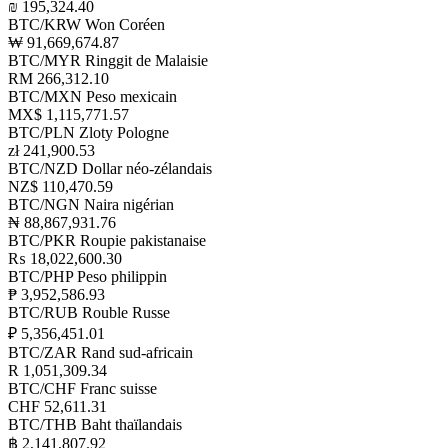
₪ 195,324.40
BTC/KRW
Won Coréen
₩ 91,669,674.87
BTC/MYR
Ringgit de Malaisie
RM 266,312.10
BTC/MXN
Peso mexicain
MX$ 1,115,771.57
BTC/PLN
Zloty Pologne
zł 241,900.53
BTC/NZD
Dollar néo-zélandais
NZ$ 110,470.59
BTC/NGN
Naira nigérian
₦ 88,867,931.76
BTC/PKR
Roupie pakistanaise
₨ 18,022,600.30
BTC/PHP
Peso philippin
₱ 3,952,586.93
BTC/RUB
Rouble Russe
₽ 5,356,451.01
BTC/ZAR
Rand sud-africain
R 1,051,309.34
BTC/CHF
Franc suisse
CHF 52,611.31
BTC/THB
Baht thaïlandais
฿ 2,141,807.92