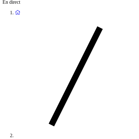
En direct
Retour
à
la
page
d'accueil