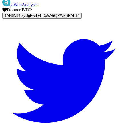
aWebAnalysis
Donner BTC:
1AN6N94fxyUgFwrLvEDxWRiCjPWkBRAhT4