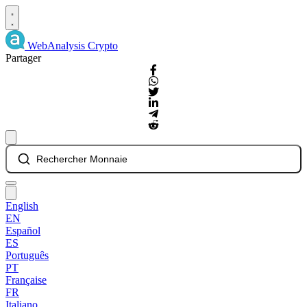
WebAnalysis
Crypto
Partager
Rechercher Monnaie
English
EN
Español
ES
Português
PT
Française
FR
Italiano