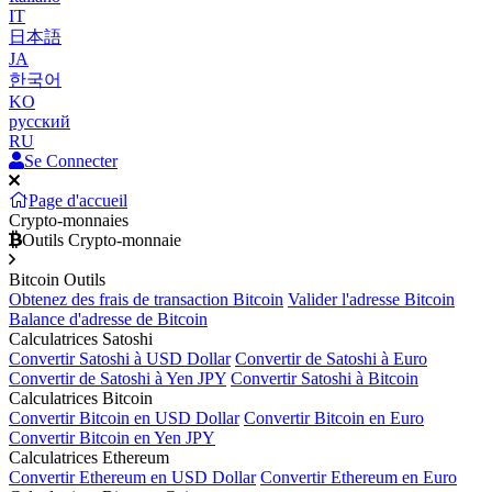
IT
日本語
JA
한국어
KO
русский
RU
Se Connecter
Page d'accueil
Crypto-monnaies
Outils Crypto-monnaie
Bitcoin Outils
Obtenez des frais de transaction Bitcoin
Valider l'adresse Bitcoin
Balance d'adresse de Bitcoin
Calculatrices Satoshi
Convertir Satoshi à USD Dollar
Convertir de Satoshi à Euro
Convertir de Satoshi à Yen JPY
Convertir Satoshi à Bitcoin
Calculatrices Bitcoin
Convertir Bitcoin en USD Dollar
Convertir Bitcoin en Euro
Convertir Bitcoin en Yen JPY
Calculatrices Ethereum
Convertir Ethereum en USD Dollar
Convertir Ethereum en Euro