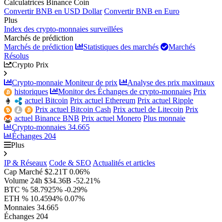
Calculatrices Binance Coin
Convertir BNB en USD Dollar
Convertir BNB en Euro
Plus
Index des crypto-monnaies surveillées
Marchés de prédiction
Marchés de prédiction
Statistiques des marchés
Marchés
Résolus
Crypto Prix
Crypto-monnaie Moniteur de prix
Analyse des prix maximaux
historiques
Monitor des Échanges de crypto-monnaies
Prix
actuel Bitcoin
Prix actuel Ethereum
Prix actuel Ripple
Prix actuel Bitcoin Cash
Prix actuel de Litecoin
Prix
actuel Binance BNB
Prix actuel Monero
Plus monnaie
Crypto-monnaies
34.665
Échanges
204
Plus
IP & Réseaux
Code & SEO
Actualités et articles
Cap Marché
$2.21T
0.06%
Volume 24h
$34.36B
-52.21%
BTC %
58.7925%
-0.29%
ETH %
10.4594%
0.07%
Monnaies
34.665
Échanges
204