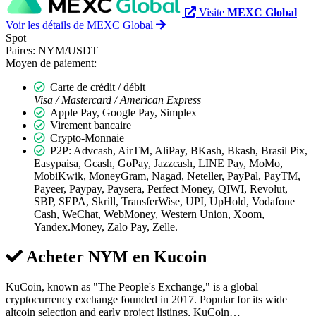
Visite
MEXC Global
Voir les détails de MEXC Global
Spot
Paires:
NYM/USDT
Moyen de paiement:
Carte de crédit / débit
Visa / Mastercard / American Express
Apple Pay, Google Pay, Simplex
Virement bancaire
Crypto-Monnaie
P2P: Advcash, AirTM, AliPay, BKash, Bkash, Brasil Pix,
Easypaisa, Gcash, GoPay, Jazzcash, LINE Pay, MoMo,
MobiKwik, MoneyGram, Nagad, Neteller, PayPal, PayTM,
Payeer, Paypay, Paysera, Perfect Money, QIWI, Revolut,
SBP, SEPA, Skrill, TransferWise, UPI, UpHold, Vodafone
Cash, WeChat, WebMoney, Western Union, Xoom,
Yandex.Money, Zalo Pay, Zelle.
Acheter NYM en
Kucoin
KuCoin, known as "The People's Exchange," is a global
cryptocurrency exchange founded in 2017. Popular for its wide
altcoin selection and early project listings, KuCoin…