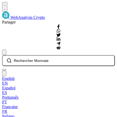
WebAnalysis
Crypto
Partager
Rechercher Monnaie
English
EN
Español
ES
Português
PT
Française
FR
Italiano