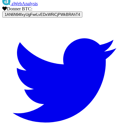
aWebAnalysis
Donner BTC:
1AN6N94fxyUgFwrLvEDxWRiCjPWkBRAhT4