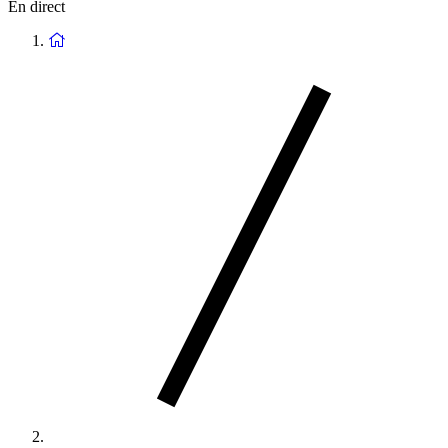
En direct
Retour
à
la
page
d'accueil