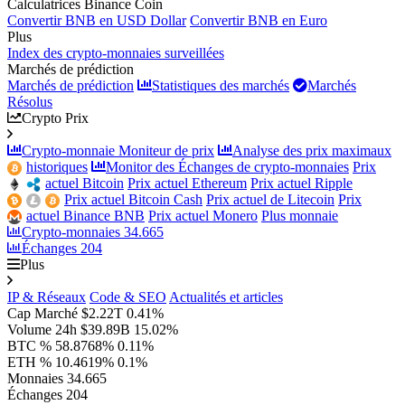
Calculatrices Binance Coin
Convertir BNB en USD Dollar
Convertir BNB en Euro
Plus
Index des crypto-monnaies surveillées
Marchés de prédiction
Marchés de prédiction
Statistiques des marchés
Marchés
Résolus
Crypto Prix
Crypto-monnaie Moniteur de prix
Analyse des prix maximaux
historiques
Monitor des Échanges de crypto-monnaies
Prix
actuel Bitcoin
Prix actuel Ethereum
Prix actuel Ripple
Prix actuel Bitcoin Cash
Prix actuel de Litecoin
Prix
actuel Binance BNB
Prix actuel Monero
Plus monnaie
Crypto-monnaies
34.665
Échanges
204
Plus
IP & Réseaux
Code & SEO
Actualités et articles
Cap Marché
$2.22T
0.41%
Volume 24h
$39.89B
15.02%
BTC %
58.8768%
0.11%
ETH %
10.4619%
0.1%
Monnaies
34.665
Échanges
204