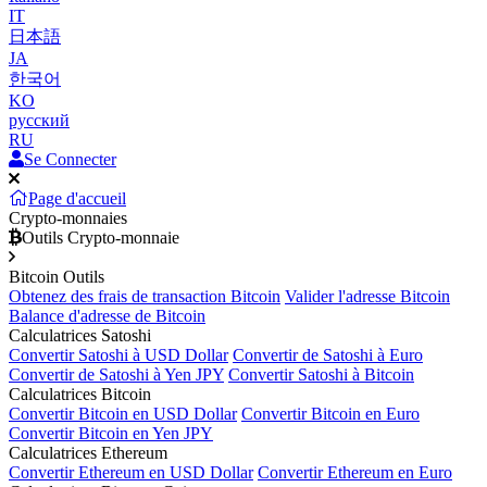
IT
日本語
JA
한국어
KO
русский
RU
Se Connecter
Page d'accueil
Crypto-monnaies
Outils Crypto-monnaie
Bitcoin Outils
Obtenez des frais de transaction Bitcoin
Valider l'adresse Bitcoin
Balance d'adresse de Bitcoin
Calculatrices Satoshi
Convertir Satoshi à USD Dollar
Convertir de Satoshi à Euro
Convertir de Satoshi à Yen JPY
Convertir Satoshi à Bitcoin
Calculatrices Bitcoin
Convertir Bitcoin en USD Dollar
Convertir Bitcoin en Euro
Convertir Bitcoin en Yen JPY
Calculatrices Ethereum
Convertir Ethereum en USD Dollar
Convertir Ethereum en Euro