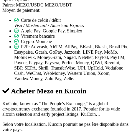
Paires:
MEZO/USDC
MEZO/USDT
Moyen de paiement:
Carte de crédit / débit
Visa / Mastercard / American Express
Apple Pay, Google Pay, Simplex
Virement bancaire
Crypto-Monnaie
P2P: Advcash, AirTM, AliPay, BKash, Bkash, Brasil Pix,
Easypaisa, Gcash, GoPay, Jazzcash, LINE Pay, MoMo,
MobiKwik, MoneyGram, Nagad, Neteller, PayPal, PayTM,
Payeer, Paypay, Paysera, Perfect Money, QIWI, Revolut,
SBP, SEPA, Skrill, TransferWise, UPI, UpHold, Vodafone
Cash, WeChat, WebMoney, Western Union, Xoom,
Yandex.Money, Zalo Pay, Zelle.
Acheter Mezo en
Kucoin
KuCoin, known as "The People's Exchange," is a global
cryptocurrency exchange founded in 2017. Popular for its wide
altcoin selection and early project listings, KuCoin…
Selon votre localisation, Kucoin pourrait ne pas être disponible dans
votre pays.