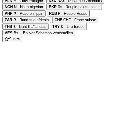
PLN
zł - Zloty Pologne
NZD
NZ$ - Dollar néo-zélandais
NGN
₦ - Naira nigérian
PKR
₨ - Roupie pakistanaise
PHP
₱ - Peso philippin
RUB
₽ - Rouble Russe
ZAR
R - Rand sud-africain
CHF
CHF - Franc suisse
THB
฿ - Baht thaïlandais
TRY
₺ - Lire turque
VES
Bs. - Bolivar Soberano vénézuélien
Suivre