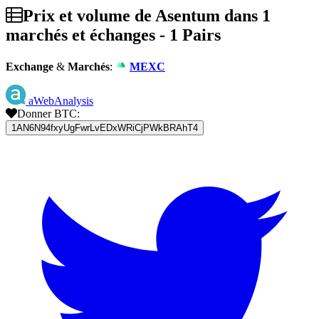
Prix et volume de Asentum dans 1
marchés et échanges - 1 Pairs
Exchange
&
Marchés
:
MEXC
aWebAnalysis
Donner BTC:
1AN6N94fxyUgFwrLvEDxWRiCjPWkBRAhT4