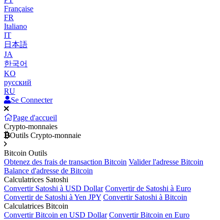
Française
FR
Italiano
IT
日本語
JA
한국어
KO
русский
RU
Se Connecter
Page d'accueil
Crypto-monnaies
Outils Crypto-monnaie
Bitcoin Outils
Obtenez des frais de transaction Bitcoin
Valider l'adresse Bitcoin
Balance d'adresse de Bitcoin
Calculatrices Satoshi
Convertir Satoshi à USD Dollar
Convertir de Satoshi à Euro
Convertir de Satoshi à Yen JPY
Convertir Satoshi à Bitcoin
Calculatrices Bitcoin
Convertir Bitcoin en USD Dollar
Convertir Bitcoin en Euro