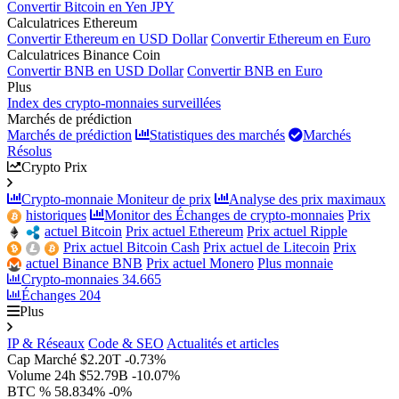
Convertir Bitcoin en Yen JPY
Calculatrices Ethereum
Convertir Ethereum en USD Dollar
Convertir Ethereum en Euro
Calculatrices Binance Coin
Convertir BNB en USD Dollar
Convertir BNB en Euro
Plus
Index des crypto-monnaies surveillées
Marchés de prédiction
Marchés de prédiction
Statistiques des marchés
Marchés
Résolus
Crypto Prix
Crypto-monnaie Moniteur de prix
Analyse des prix maximaux
historiques
Monitor des Échanges de crypto-monnaies
Prix
actuel Bitcoin
Prix actuel Ethereum
Prix actuel Ripple
Prix actuel Bitcoin Cash
Prix actuel de Litecoin
Prix
actuel Binance BNB
Prix actuel Monero
Plus monnaie
Crypto-monnaies
34.665
Échanges
204
Plus
IP & Réseaux
Code & SEO
Actualités et articles
Cap Marché
$2.20T
-0.73%
Volume 24h
$52.79B
-10.07%
BTC %
58.834%
-0%