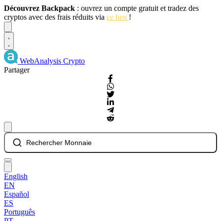
Découvrez Backpack
: ouvrez un compte gratuit et tradez des
cryptos avec des frais réduits via
ce lien
!
Dismiss
WebAnalysis
Crypto
Partager
Rechercher Monnaie
English
EN
Español
ES
Português
PT