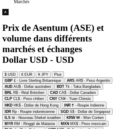
Marchés
Prix de Asentum (ASE) et
volume dans différents
marchés et échanges
Dollar USD - USD
$ USD
€ EUR
¥ JPY
Plus
GBP
£ - Livre Sterling Britannique
ARS
AR$ - Peso Argentin
AUD
AU$ - Dollar australien
BDT
Tk - Taka Bangladais
BRL
R$ - Réal Brésilien
CAD
CA$ - Dollar Canadien
CLP
CL$ - Peso chilien
CNY
CN¥ - Yuan Chinois
HKD
HK$ - Dollar de Hong Kong
INR
₹ - Roupie Indienne
IDR
Rp - Roupie indonésienne
SGD
S$ - Dollar de Singapour
ILS
₪ - Nouveau Shekel israélien
KRW
₩ - Won Coréen
MYR
RM - Ringgit de Malaisie
MXN
MX$ - Peso mexicain