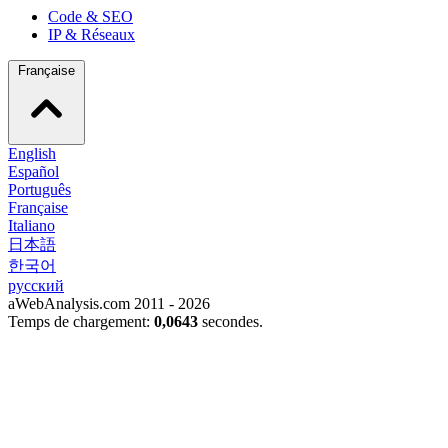
Code & SEO
IP & Réseaux
Française
English
Español
Português
Française
Italiano
日本語
한국어
русский
aWebAnalysis.com 2011 - 2026
Temps de chargement:
0,0643
secondes.