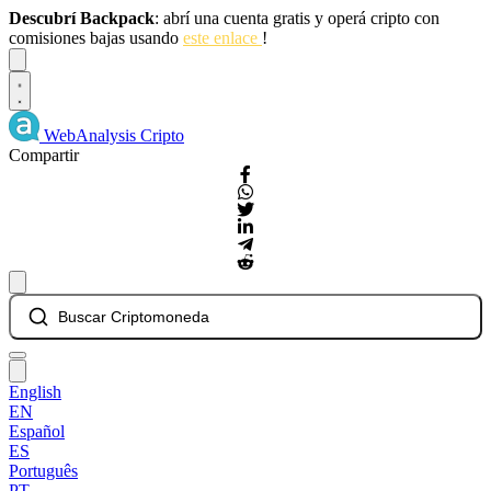
Descubrí Backpack
: abrí una cuenta gratis y operá cripto con
comisiones bajas usando
este enlace
!
Dismiss
WebAnalysis
Cripto
Compartir
Buscar Criptomoneda
English
EN
Español
ES
Português
PT