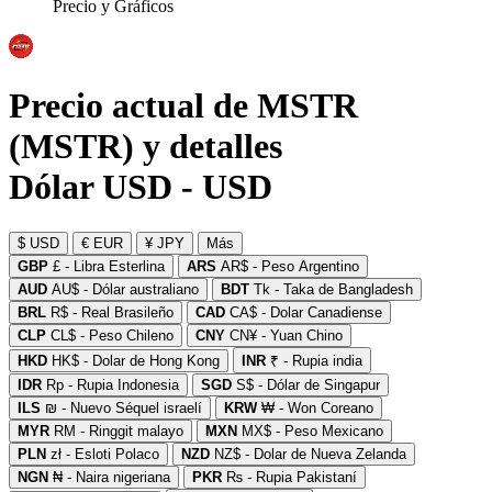
Precio y Gráficos
Precio actual de MSTR
(MSTR) y detalles
Dólar USD - USD
$ USD
€ EUR
¥ JPY
Más
GBP
£ - Libra Esterlina
ARS
AR$ - Peso Argentino
AUD
AU$ - Dólar australiano
BDT
Tk - Taka de Bangladesh
BRL
R$ - Real Brasileño
CAD
CA$ - Dolar Canadiense
CLP
CL$ - Peso Chileno
CNY
CN¥ - Yuan Chino
HKD
HK$ - Dolar de Hong Kong
INR
₹ - Rupia india
IDR
Rp - Rupia Indonesia
SGD
S$ - Dólar de Singapur
ILS
₪ - Nuevo Séquel israelí
KRW
₩ - Won Coreano
MYR
RM - Ringgit malayo
MXN
MX$ - Peso Mexicano
PLN
zł - Esloti Polaco
NZD
NZ$ - Dolar de Nueva Zelanda
NGN
₦ - Naira nigeriana
PKR
₨ - Rupia Pakistaní