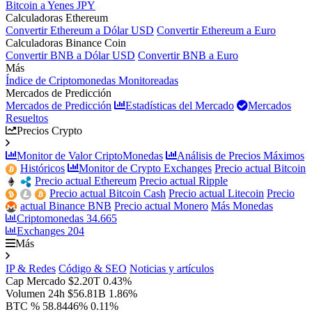
Bitcoin a Yenes JPY
Calculadoras Ethereum
Convertir Ethereum a Dólar USD
Convertir Ethereum a Euro
Calculadoras Binance Coin
Convertir BNB a Dólar USD
Convertir BNB a Euro
Más
Índice de Criptomonedas Monitoreadas
Mercados de Predicción
Mercados de Predicción
Estadísticas del Mercado
Mercados
Resueltos
Precios Crypto
Monitor de Valor CriptoMonedas
Análisis de Precios Máximos
Históricos
Monitor de Crypto Exchanges
Precio actual Bitcoin
Precio actual Ethereum
Precio actual Ripple
Precio actual Bitcoin Cash
Precio actual Litecoin
Precio
actual Binance BNB
Precio actual Monero
Más Monedas
Criptomonedas
34.665
Exchanges
204
Más
IP & Redes
Código & SEO
Noticias y artículos
Cap Mercado
$2.20T
0.43%
Volumen 24h
$56.81B
1.86%
BTC %
58.8446%
0.11%