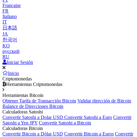
Française
FR
Italiano
IT
日本語
JA
한국어
KO
русский
RU
Iniciar Sesión
Inicio
Criptomonedas
Herramientas Criptomonedas
Herramientas Bitcoin
Obtener Tarifa de Transacción Bitcoin
Validar dirección de Bitcoin
Balance de Direcciones Bitcoin
Calculadoras Satoshi
Convertir Satoshi a Dolar USD
Convertir Satoshi a Euro
Convertir
Satoshi a Yen JPY
Convertir Satoshi a Bitcoin
Calculadoras Bitcoin
Convertir Bitcoin a Dólar USD
Convertir Bitcoin a Euros
Convertir