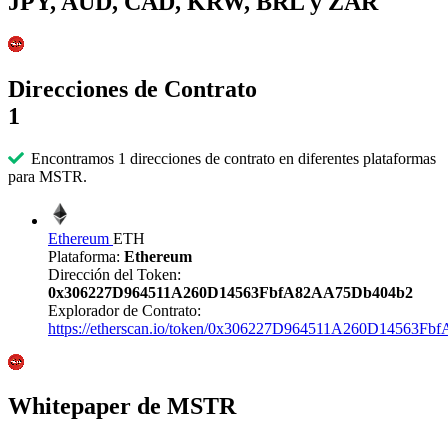
JPY, AUD, CAD, KRW, BRL y ZAR
Direcciones de Contrato
1
Encontramos 1 direcciones de contrato en diferentes plataformas
para MSTR.
Ethereum
ETH
Plataforma:
Ethereum
Dirección del Token:
0x306227D964511A260D14563FbfA82AA75Db404b2
Explorador de Contrato:
https://etherscan.io/token/0x306227D964511A260D14563
Whitepaper de MSTR