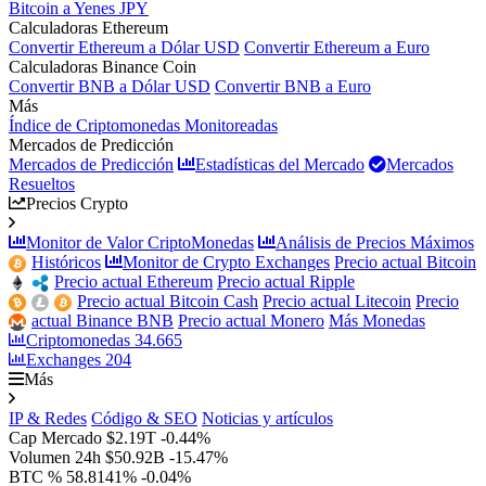
Bitcoin a Yenes JPY
Calculadoras Ethereum
Convertir Ethereum a Dólar USD
Convertir Ethereum a Euro
Calculadoras Binance Coin
Convertir BNB a Dólar USD
Convertir BNB a Euro
Más
Índice de Criptomonedas Monitoreadas
Mercados de Predicción
Mercados de Predicción
Estadísticas del Mercado
Mercados
Resueltos
Precios Crypto
Monitor de Valor CriptoMonedas
Análisis de Precios Máximos
Históricos
Monitor de Crypto Exchanges
Precio actual Bitcoin
Precio actual Ethereum
Precio actual Ripple
Precio actual Bitcoin Cash
Precio actual Litecoin
Precio
actual Binance BNB
Precio actual Monero
Más Monedas
Criptomonedas
34.665
Exchanges
204
Más
IP & Redes
Código & SEO
Noticias y artículos
Cap Mercado
$2.19T
-0.44%
Volumen 24h
$50.92B
-15.47%
BTC %
58.8141%
-0.04%