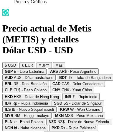
Precio y Gráficos
Precio actual de Metis
(METIS) y detalles
Dólar USD - USD
$ USD
€ EUR
¥ JPY
Más
GBP
£ - Libra Esterlina
ARS
AR$ - Peso Argentino
AUD
AU$ - Dólar australiano
BDT
Tk - Taka de Bangladesh
BRL
R$ - Real Brasileño
CAD
CA$ - Dolar Canadiense
CLP
CL$ - Peso Chileno
CNY
CN¥ - Yuan Chino
HKD
HK$ - Dolar de Hong Kong
INR
₹ - Rupia india
IDR
Rp - Rupia Indonesia
SGD
S$ - Dólar de Singapur
ILS
₪ - Nuevo Séquel israelí
KRW
₩ - Won Coreano
MYR
RM - Ringgit malayo
MXN
MX$ - Peso Mexicano
PLN
zł - Esloti Polaco
NZD
NZ$ - Dolar de Nueva Zelanda
NGN
₦ - Naira nigeriana
PKR
₨ - Rupia Pakistaní