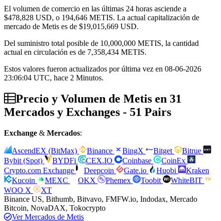
El volumen de comercio en las últimas 24 horas asciende a
$478,828
USD, o 194,646 METIS. La actual capitalización de
mercado de Metis es de
$19,015,669
USD.
Del suministro total posible de 10,000,000 METIS, la cantidad
actual en circulación es de 7,358,434 METIS.
Estos valores fueron actualizados por última vez en 08-06-2026
23:06:04 UTC, hace 2 Minutos.
Precio y Volumen de Metis en 31
Mercados y Exchanges - 51 Pairs
Exchange
&
Mercados
:
AscendEX (BitMax)
Binance
BingX
Bitget
Bitrue
Bybit (Spot)
BYDFi
CEX.IO
Coinbase
CoinEx
Crypto.com Exchange
Deepcoin
Gate.io
Huobi
Kraken
Kucoin
MEXC
OKX
Phemex
Toobit
WhiteBIT
WOO X
XT
Binance US, Bithumb, Bitvavo, FMFW.io, Indodax, Mercado
Bitcoin, NovaDAX, Tokocrypto
Ver Mercados de Metis