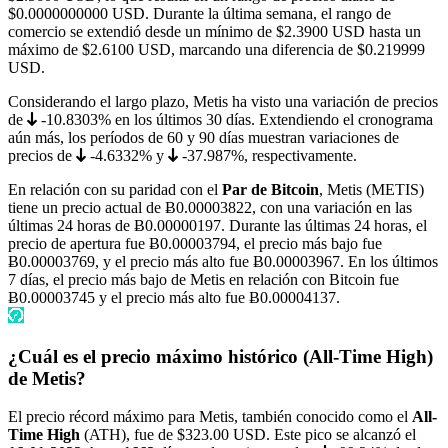
$0.0000000000
USD. Durante la última semana, el rango de
comercio se extendió desde un mínimo de
$2.3900
USD hasta un
máximo de
$2.6100
USD, marcando una diferencia de $0.219999
USD.
Considerando el largo plazo, Metis ha visto una variación de precios
de
-10.8303%
en los últimos 30 días. Extendiendo el cronograma
aún más, los períodos de 60 y 90 días muestran variaciones de
precios de
-4.6332%
y
-37.987%
, respectivamente.
En relación con su paridad con el
Par de Bitcoin
, Metis (METIS)
tiene un precio actual de
Ƀ0.00003822
, con una variación en las
últimas 24 horas de Ƀ0.00000197. Durante las últimas 24 horas, el
precio de apertura fue Ƀ0.00003794, el precio más bajo fue
Ƀ0.00003769
, y el precio más alto fue
Ƀ0.00003967
. En los últimos
7 días, el precio más bajo de Metis en relación con Bitcoin fue
Ƀ0.00003745
y el precio más alto fue
Ƀ0.00004137
.
¿Cuál es el precio máximo histórico (All-Time High)
de Metis?
El precio récord máximo para Metis, también conocido como el
All-
Time High
(ATH), fue de
$323.00
USD. Este pico se alcanzó el