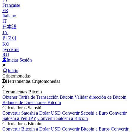
Française
FR
Italiano
IT
日本語
JA
한국어
KO
русский
RU
Iniciar Sesión
Inicio
Criptomonedas
Herramientas Criptomonedas
Herramientas Bitcoin
Obtener Tarifa de Transacción Bitcoin
Validar dirección de Bitcoin
Balance de Direcciones Bitcoin
Calculadoras Satoshi
Convertir Satoshi a Dolar USD
Convertir Satoshi a Euro
Convertir
Satoshi a Yen JPY
Convertir Satoshi a Bitcoin
Calculadoras Bitcoin
Convertir Bitcoin a Dólar USD
Convertir Bitcoin a Euros
Convertir