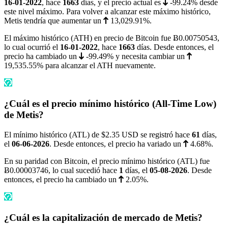
16-01-2022
, hace
1663
días, y el precio actual es
-99.24%
desde
este nivel máximo. Para volver a alcanzar este máximo histórico,
Metis tendría que aumentar un
13,029.91%
.
El máximo histórico (ATH) en precio de Bitcoin fue
Ƀ0.00750543
,
lo cual ocurrió el
16-01-2022
, hace
1663
días. Desde entonces, el
precio ha cambiado un
-99.49%
y necesita cambiar un
19,535.55%
para alcanzar el ATH nuevamente.
¿Cuál es el precio mínimo histórico (All-Time Low)
de Metis?
El mínimo histórico (ATL) de
$2.35
USD se registró hace
61
días,
el
06-06-2026
. Desde entonces, el precio ha variado un
4.68%
.
En su paridad con Bitcoin, el precio mínimo histórico (ATL) fue
Ƀ0.00003746
, lo cual sucedió hace
1
días, el
05-08-2026
. Desde
entonces, el precio ha cambiado un
2.05%
.
¿Cuál es la capitalización de mercado de Metis?