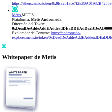
https://etherscan.io/token/0x9E32b13ce7f2E80A01932B425
Metis
METIS
Plataforma:
Metis Andromeda
Dirección del Token:
0xDeadDeAddeAddEAddeadDEaDDEAdDeaDDeAD000
Explorador de Contrato:
https://andromeda-
explorer.metis.io/token/0xDeadDeAddeAddEAddeadDEa
Whitepaper de Metis