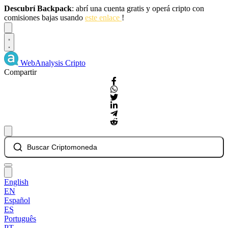
Descubrí Backpack
: abrí una cuenta gratis y operá cripto con
comisiones bajas usando
este enlace
!
Dismiss
WebAnalysis
Cripto
Compartir
Buscar Criptomoneda
English
EN
Español
ES
Português
PT