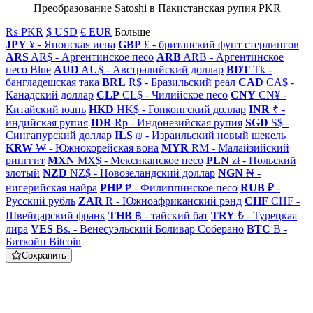
Преобразование Satoshi в Пакистанская рупия PKR
₨ PKR
$ USD
€ EUR
Больше
JPY
¥ - Японская иена
GBP
£ - британский фунт стерлингов
ARS
AR$ - Аргентинское песо
ARB
ARB - Аргентинское
песо Blue
AUD
AU$ - Австралийский доллар
BDT
Tk -
бангладешская така
BRL
R$ - Бразильский реал
CAD
CA$ -
Канадский доллар
CLP
CL$ - Чилийское песо
CNY
CN¥ -
Китайский юань
HKD
HK$ - Гонконгский доллар
INR
₹ -
индийская рупия
IDR
Rp - Индонезийская рупия
SGD
S$ -
Сингапурский доллар
ILS
₪ - Израильский новый шекель
KRW
₩ - Южнокорейская вона
MYR
RM - Малайзийский
ринггит
MXN
MX$ - Мексиканское песо
PLN
zł - Польский
злотый
NZD
NZ$ - Новозеландский доллар
NGN
₦ -
нигерийская найра
PHP
₱ - Филиппинское песо
RUB
₽ -
Русский рубль
ZAR
R - Южноафриканский рэнд
CHF
CHF -
Швейцарский франк
THB
฿ - тайский бат
TRY
₺ - Турецкая
лира
VES
Bs. - Венесуэльский Боливар Соберано
BTC
Ƀ -
Биткойн Bitcoin
Сохранить