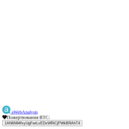
aWebAnalysis
Пожертвования BTC:
1AN6N94fxyUgFwrLvEDxWRiCjPWkBRAhT4