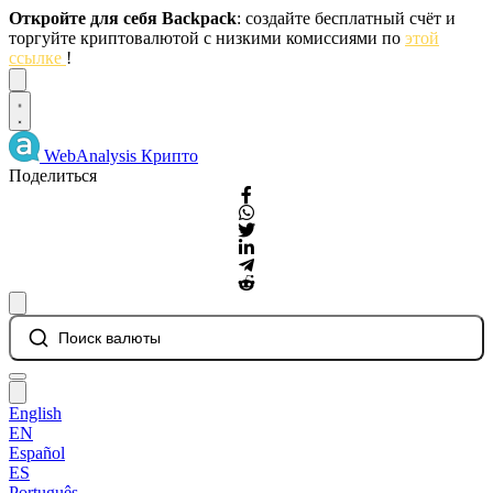
Откройте для себя Backpack
: создайте бесплатный счёт и
торгуйте криптовалютой с низкими комиссиями по
этой
ссылке
!
Dismiss
WebAnalysis
Крипто
Поделиться
Поиск валюты
English
EN
Español
ES
Português