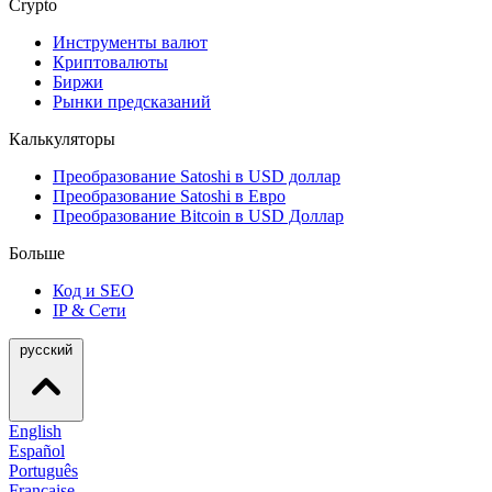
Crypto
Инструменты валют
Криптовалюты
Биржи
Рынки предсказаний
Калькуляторы
Преобразование Satoshi в USD доллар
Преобразование Satoshi в Евро
Преобразование Bitcoin в USD Доллар
Больше
Код и SEO
IP & Сети
русский
English
Español
Português
Française