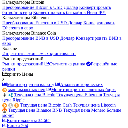
Калькуляторы Bitcoin
Преобразование Bitcoin в USD Доллар
Конвертировать
биткойн в евро
Конвертировать биткойн в Йена JPY
Калькуляторы Ethereum
Преобразование Ethereum в USD Доллар
Конвертировать
Ethereum в евро
Калькуляторы Binance Coin
Преобразование BNB в USD Доллар
Конвертировать BNB в
евро
Больше
Индекс отслеживаемых криптовалют
Рынки предсказаний
Рынки предсказаний
Статистика рынка
Разрешённые
рынки
крипто Цены
Монитор цен на валюту
Анализ исторических
максимальных цен
Монитор криптовалютных бирж
Текущая цена Bitcoin
Текущая цена Ethereum
Текущая
цена Ripple
Текущая цена Bitcoin Cash
Текущая цена Litecoin
Текущая цена Binance BNB
Текущая цена Monero
Больше
монет
Криптовалюты
34.665
Биржи
204