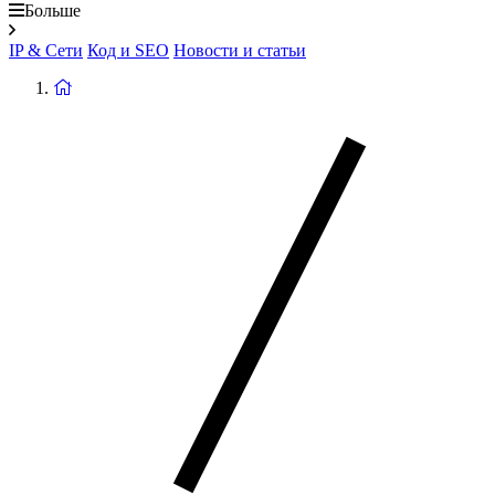
Больше
IP & Сети
Код и SEO
Новости и статьи
Вернуться
на
главную
страницу