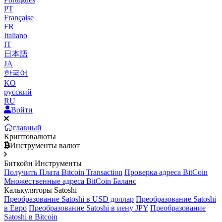
PT
Française
FR
Italiano
IT
日本語
JA
한국어
KO
русский
RU
Войти
главный
Криптовалюты
Инструменты валют
Биткойн Инструменты
Получить Плата Bitcoin Transaction
Проверка адреса BitCoin
Множественные адреса BitCoin Баланс
Калькуляторы Satoshi
Преобразование Satoshi в USD доллар
Преобразование Satoshi
в Евро
Преобразование Satoshi в иену JPY
Преобразование
Satoshi в Bitcoin