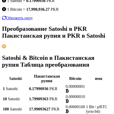
1 Satoshi =
0.17990936
PKR
1 Bitcoin =
17,990,936.27
PKR
Обновить цену
Преобразование Satoshi в PKR
Пакистанская рупия и PKR в Satoshi
Satoshi & Bitcoin в Пакистанская
рупия Таблица преобразования
Пакистанская
Satoshi
Bitcoin
имя
рупия
0.00000001
1
Satoshi
0.17990936
PKR
0.00000010
10
Satoshi
1.79909363
PKR
0.00000100
1 Bit / μBTC
100
Satoshi
17.99093627
PKR
(you-bit)