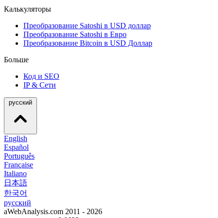
Калькуляторы
Преобразование Satoshi в USD доллар
Преобразование Satoshi в Евро
Преобразование Bitcoin в USD Доллар
Больше
Код и SEO
IP & Сети
русский
English
Español
Português
Française
Italiano
日本語
한국어
русский
aWebAnalysis.com 2011 - 2026