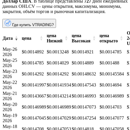
Доллар США
. В таблице представлены
727
дней ежедневных
данных OHLCV — цены открытия, максимума, минимума,
закрытия, объём торгов и рыночная капитализация.
Где купить VTRADING?
О
цена
цена
цена
Дата
цена
2
Низкий
Высокая
открыто
U
May-26
$0.0014892
$0.0013248
$0.0014921
$0.0014785
$
2026
May-25
$0.0014785
$0.0014029
$0.0014889
$0.001488
$
2026
May-23
$0.0014292
$0.0014292
$0.00148632
$0.00145584
$
2026
May-22
$0.00141997
$0.00141934
$0.00147543
$0.0014694
$
2026
May-21
$0.00143667
$0.00143214
$0.00146993
$0.00146989
$
2026
May-20
$0.00146989
$0.00146989
$0.00147073
$0.0014703
$
2026
May-19
$0.00147045
$0.00147029
$0.00147254
$0.00147077
$
2026
May-18
$0.0014708
$0.00147053
$0.0014818
$0.00147058
$