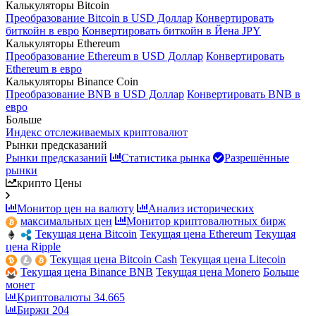
Калькуляторы Bitcoin
Преобразование Bitcoin в USD Доллар
Конвертировать
биткойн в евро
Конвертировать биткойн в Йена JPY
Калькуляторы Ethereum
Преобразование Ethereum в USD Доллар
Конвертировать
Ethereum в евро
Калькуляторы Binance Coin
Преобразование BNB в USD Доллар
Конвертировать BNB в
евро
Больше
Индекс отслеживаемых криптовалют
Рынки предсказаний
Рынки предсказаний
Статистика рынка
Разрешённые
рынки
крипто Цены
Монитор цен на валюту
Анализ исторических
максимальных цен
Монитор криптовалютных бирж
Текущая цена Bitcoin
Текущая цена Ethereum
Текущая
цена Ripple
Текущая цена Bitcoin Cash
Текущая цена Litecoin
Текущая цена Binance BNB
Текущая цена Monero
Больше
монет
Криптовалюты
34.665
Биржи
204