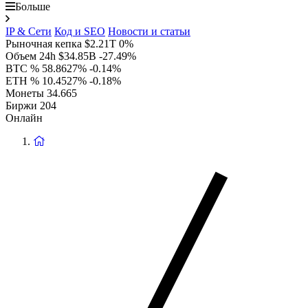
Больше
IP & Сети
Код и SEO
Новости и статьи
Рыночная кепка
$2.21T
0%
Объем 24h
$34.85B
-27.49%
BTC %
58.8627%
-0.14%
ETH %
10.4527%
-0.18%
Монеты
34.665
Биржи
204
Онлайн
Вернуться
на
главную
страницу