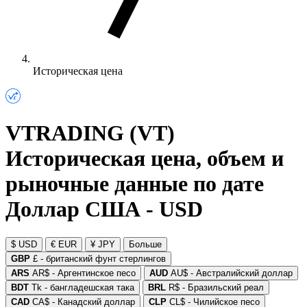
Историческая цена
VTRADING (VT)
Историческая цена, объем и
рыночные данные по дате
Доллар США - USD
$ USD
€ EUR
¥ JPY
Больше
GBP
£ - британский фунт стерлингов
ARS
AR$ - Аргентинское песо
AUD
AU$ - Австралийский доллар
BDT
Tk - бангладешская така
BRL
R$ - Бразильский реал
CAD
CA$ - Канадский доллар
CLP
CL$ - Чилийское песо