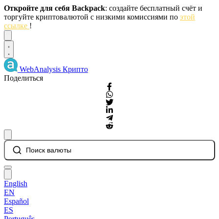
Откройте для себя Backpack
: создайте бесплатный счёт и
торгуйте криптовалютой с низкими комиссиями по
этой
ссылке
!
Dismiss
WebAnalysis
Крипто
Поделиться
Поиск валюты
English
EN
Español
ES
Português