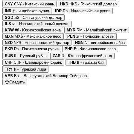
CNY
CN¥ - Китайский юань
HKD
HK$ - Гонконгский доллар
INR
₹ - индийская рупия
IDR
Rp - Индонезийская рупия
SGD
S$ - Сингапурский доллар
ILS
₪ - Израильский новый шекель
KRW
₩ - Южнокорейская вона
MYR
RM - Малайзийский ринггит
MXN
MX$ - Мексиканское песо
PLN
zł - Польский злотый
NZD
NZ$ - Новозеландский доллар
NGN
₦ - нигерийская найра
PKR
₨ - Пакистанская рупия
PHP
₱ - Филиппинское песо
RUB
₽ - Русский рубль
ZAR
R - Южноафриканский рэнд
CHF
CHF - Швейцарский франк
THB
฿ - тайский бат
TRY
₺ - Турецкая лира
VES
Bs. - Венесуэльский Боливар Соберано
Следить