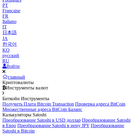
PT
Française
FR
Italiano
IT
日本語
JA
한국어
KO
русский
RU
Войти
главный
Криптовалюты
Инструменты валют
Биткойн Инструменты
Получить Плата Bitcoin Transaction
Проверка адреса BitCoin
Множественные адреса BitCoin Баланс
Калькуляторы Satoshi
Преобразование Satoshi в USD доллар
Преобразование Satoshi
в Евро
Преобразование Satoshi в иену JPY
Преобразование
Satoshi в Bitcoin