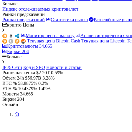
Больше
Индекс отслеживаемых криптовалют
Рынки предсказаний
Рынки предсказаний
Статистика рынка
Разрешённые рын
крипто Цены
Монитор цен на валюту
Анализ исторических ма
Текущая цена Bitcoin Cash
Текущая цена Litecoin
Те
Криптовалюты
34.665
Биржи
204
Больше
IP & Сети
Код и SEO
Новости и статьи
Рыночная кепка
$2.20T
0.59%
Объем 24h
$56.97B
3.28%
BTC %
58.8875%
0.2%
ETH %
10.4379%
1.45%
Монеты
34.665
Биржи
204
Онлайн
Вернуться
на
главную
страницу