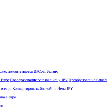
жественные адреса BitCoin Баланс
в Евро
Преобразование Satoshi в иену JPY
Преобразование Satoshi 
 в евро
Конвертировать биткойн в Йена JPY
eum в евро
ро