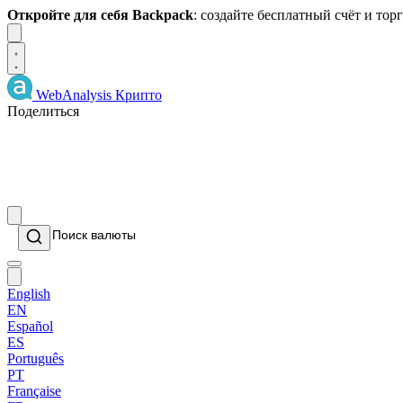
Откройте для себя Backpack
: создайте бесплатный счёт и то
Dismiss
WebAnalysis
Крипто
Поделиться
English
EN
Español
ES
Português
PT
Française