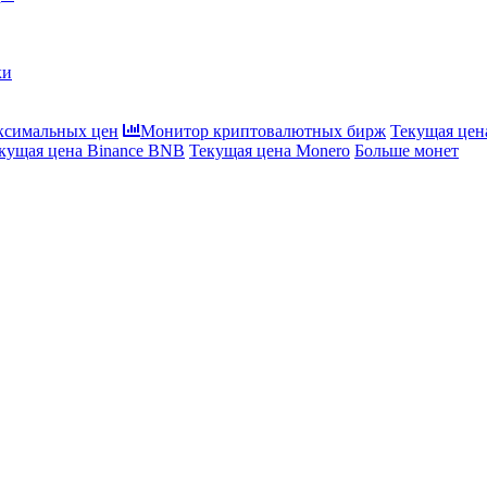
ки
ксимальных цен
Монитор криптовалютных бирж
Текущая цена
кущая цена Binance BNB
Текущая цена Monero
Больше монет