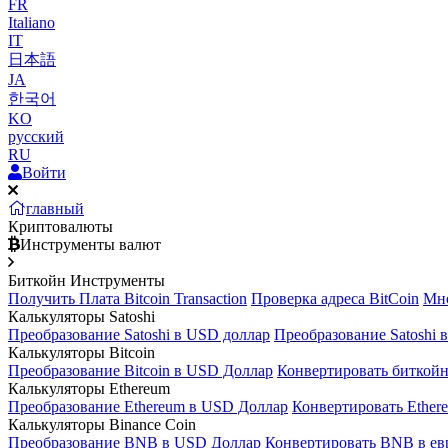
FR
Italiano
IT
日本語
JA
한국어
KO
русский
RU
Войти
главный
Криптовалюты
Инструменты валют
Биткойн Инструменты
Получить Плата Bitcoin Transaction
Проверка адреса BitCoin
Мно
Калькуляторы Satoshi
Преобразование Satoshi в USD доллар
Преобразование Satoshi 
Калькуляторы Bitcoin
Преобразование Bitcoin в USD Доллар
Конвертировать биткойн
Калькуляторы Ethereum
Преобразование Ethereum в USD Доллар
Конвертировать Ether
Калькуляторы Binance Coin
Преобразование BNB в USD Доллар
Конвертировать BNB в ев