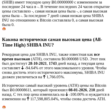
(SHIB) имеет текущую цену
Ƀ0.00000000
с изменением за
последние 24 часа в -. В течение последних 24 часов открытие
цены составляло -, самая низкая цена была
-
, а самая высокая
цена была
-
. За последние 7 дней самая низкая цена SHIBA
INU по отношению к Bitcoin составляла
0
, а самая высокая
была
0
.
Какова исторически самая высокая цена (All-
Time High) SHIBA INU?
Рекордная цена для SHIBA INU, также известная как
все
время высокая
(ATH), составила
$0.000088
USD. Этот пик
был достигнут
28-10-2021
,
1743
дней назад, а текущая цена
составляет
-94.64%
от этого максимального уровня. Чтобы
снова достичь этого исторического максимума, SHIBA INU
должен увеличиться на
1,766.05%
.
Исторически самый высокий уровень (ATH) цены на Bitcoin
был
Ƀ0.00008611
, который произошел
08-01-2026
,
210
дней
назад. С тех пор цена изменилась на
-100.00%
и нуждается в
изменении на
117,598,805.04%
, чтобы снова достичь ATH.