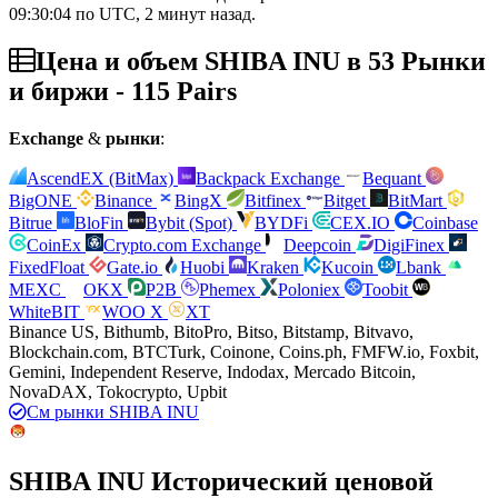
09:30:04 по UTC, 2 минут назад.
Цена и объем SHIBA INU в 53 Рынки
и биржи - 115 Pairs
Exchange
&
рынки
:
AscendEX (BitMax)
Backpack Exchange
Bequant
BigONE
Binance
BingX
Bitfinex
Bitget
BitMart
Bitrue
BloFin
Bybit (Spot)
BYDFi
CEX.IO
Coinbase
CoinEx
Crypto.com Exchange
Deepcoin
DigiFinex
FixedFloat
Gate.io
Huobi
Kraken
Kucoin
Lbank
MEXC
OKX
P2B
Phemex
Poloniex
Toobit
WhiteBIT
WOO X
XT
Binance US, Bithumb, BitoPro, Bitso, Bitstamp, Bitvavo,
Blockchain.com, BTCTurk, Coinone, Coins.ph, FMFW.io, Foxbit,
Gemini, Independent Reserve, Indodax, Mercado Bitcoin,
NovaDAX, Tokocrypto, Upbit
См рынки SHIBA INU
SHIBA INU Исторический ценовой