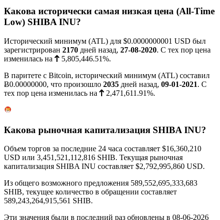
Какова исторически самая низкая цена (All-Time
Low) SHIBA INU?
Исторический минимум (ATL) для
$0.0000000001
USD был
зарегистрирован
2170
дней назад,
27-08-2020
. С тех пор цена
изменилась на
5,805,446.51%
.
В паритете с Bitcoin, исторический минимум (ATL) составил
Ƀ0.00000000
, что произошло
2035
дней назад,
09-01-2021
. С
тех пор цена изменилась на
2,471,611.91%
.
Какова рыночная капитализация SHIBA INU?
Объем торгов за последние 24 часа составляет
$16,360,210
USD или 3,451,521,112,816 SHIB. Текущая рыночная
капитализация SHIBA INU составляет
$2,792,995,860
USD.
Из общего возможного предложения 589,552,695,333,683
SHIB, текущее количество в обращении составляет
589,243,264,915,561 SHIB.
Эти значения были в последний раз обновлены в 08-06-2026