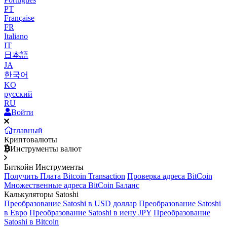
PT
Française
FR
Italiano
IT
日本語
JA
한국어
KO
русский
RU
Войти
главный
Криптовалюты
Инструменты валют
Биткойн Инструменты
Получить Плата Bitcoin Transaction
Проверка адреса BitCoin
Множественные адреса BitCoin Баланс
Калькуляторы Satoshi
Преобразование Satoshi в USD доллар
Преобразование Satoshi
в Евро
Преобразование Satoshi в иену JPY
Преобразование
Satoshi в Bitcoin