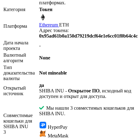
платформах.
Категория
Токен
Ethereum
ETH
Платформа
Адрес токена:
0x95ad61b0a150d79219dcf64e1e6cc01f0b64c4c
Дата начала
-
проекта
Валютный
None
алгоритм
Тип
доказательства
Not mineable
валюты
да
Открытый
SHIBA INU -
Открытое ПО
, исходный код
источник
доступен и открыт для доступа.
Мы нашли 3 совместимых кошельков для
SHIBA INU.
Совместимые
кошельки для
SHIBA INU
HyperPay
3
MetaMask