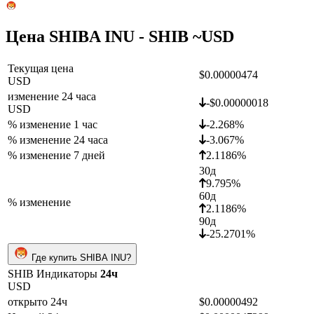
Цена SHIBA INU - SHIB ~
USD
Текущая цена
$0.00000474
USD
изменение 24 часа
-$0.00000018
USD
% изменение 1 час
-2.268%
% изменение 24 часа
-3.067%
% изменение 7 дней
2.1186%
30д
9.795%
60д
% изменение
2.1186%
90д
-25.2701%
Где купить SHIBA INU?
SHIB Индикаторы
24ч
USD
открыто 24ч
$0.00000492