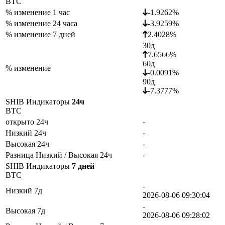
BTC
% изменение 1 час
-1.9262%
% изменение 24 часа
-3.9259%
% изменение 7 дней
2.4028%
30д
7.6566%
60д
% изменение
-0.0091%
90д
-7.3777%
SHIB Индикаторы
24ч
BTC
открыто 24ч
-
Низкий 24ч
-
Высокая 24ч
-
Разница Низкий / Высокая 24ч
-
SHIB Индикаторы
7 дней
BTC
-
Низкий 7д
2026-08-06 09:30:04
-
Высокая 7д
2026-08-06 09:28:02