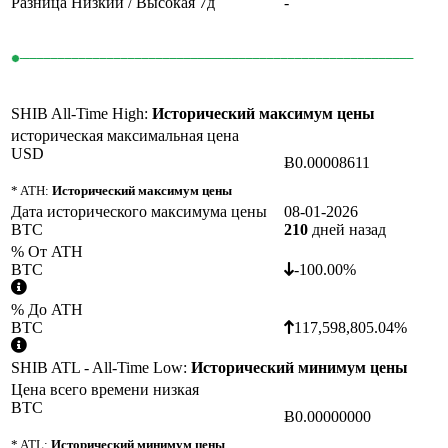
Разница Низкий / Высокая 7д
-
SHIB All-Time High:
Исторический максимум цены
историческая максимальная цена
USD
Ƀ0.00008611
* ATH:
Исторический максимум цены
Дата исторического максимума цены
08-01-2026
BTC
210
дней назад
% От ATH
BTC
-100.00%
% До ATH
BTC
117,598,805.04%
SHIB ATL - All-Time Low:
Исторический минимум цены
Цена всего времени низкая
BTC
Ƀ0.00000000
* ATL:
Исторический минимум цены