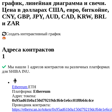
график, линейная диаграмма и свечи.
Цена в долларах США, евро, биткойне,
CNY, GBP, JPY, AUD, CAD, KRW, BRL
и ZAR
Создать интерактивный график
Адреса контрактов
1
Мы нашли 1 адресов контрактов на различных платформах
для SHIBA INU.
Ethereum
ETH
Платформа:
Ethereum
Адрес токена:
0x95ad61b0a150d79219dcf64e1e6cc01f0b64c4ce
Проводник контракта:
https://etherscan.io/token/0x95ad61b0a150d79219dcf64e1e6c