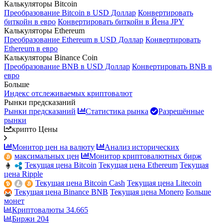
Калькуляторы Bitcoin
Преобразование Bitcoin в USD Доллар
Конвертировать
биткойн в евро
Конвертировать биткойн в Йена JPY
Калькуляторы Ethereum
Преобразование Ethereum в USD Доллар
Конвертировать
Ethereum в евро
Калькуляторы Binance Coin
Преобразование BNB в USD Доллар
Конвертировать BNB в
евро
Больше
Индекс отслеживаемых криптовалют
Рынки предсказаний
Рынки предсказаний
Статистика рынка
Разрешённые
рынки
крипто Цены
Монитор цен на валюту
Анализ исторических
максимальных цен
Монитор криптовалютных бирж
Текущая цена Bitcoin
Текущая цена Ethereum
Текущая
цена Ripple
Текущая цена Bitcoin Cash
Текущая цена Litecoin
Текущая цена Binance BNB
Текущая цена Monero
Больше
монет
Криптовалюты
34.665
Биржи
204