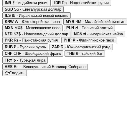
INR
₹ - индийская рупия
IDR
Rp - Индонезийская рупия
SGD
S$ - Сингапурский доллар
ILS
₪ - Израильский новый шекель
KRW
₩ - Южнокорейская вона
MYR
RM - Малайзийский ринггит
MXN
MX$ - Мексиканское песо
PLN
zł - Польский злотый
NZD
NZ$ - Новозеландский доллар
NGN
₦ - нигерийская найра
PKR
₨ - Пакистанская рупия
PHP
₱ - Филиппинское песо
RUB
₽ - Русский рубль
ZAR
R - Южноафриканский рэнд
CHF
CHF - Швейцарский франк
THB
฿ - тайский бат
TRY
₺ - Турецкая лира
VES
Bs. - Венесуэльский Боливар Соберано
Следить