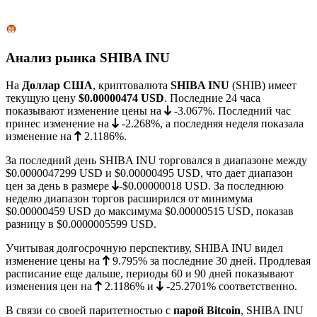
Анализ рынка SHIBA INU
На
Доллар США
, криптовалюта
SHIBA INU
(SHIB) имеет
текущую цену
$0.00000474
USD
. Последние 24 часа
показывают изменение цены на
-3.067%
. Последний час
принес изменение на
-2.268%
, а последняя неделя показала
изменение на
2.1186%
.
За последний день SHIBA INU торговался в диапазоне между
$0.0000047299
USD и
$0.00000495
USD, что дает диапазон
цен за день в размере
-$0.00000018
USD. За последнюю
неделю диапазон торгов расширился от минимума
$0.00000459
USD до максимума
$0.00000515
USD, показав
разницу в $0.0000005599 USD.
Учитывая долгосрочную перспективу, SHIBA INU видел
изменение цены на
9.795%
за последние 30 дней. Продлевая
расписание еще дальше, периоды 60 и 90 дней показывают
изменения цен на
2.1186%
и
-25.2701%
соответственно.
В связи со своей паритетностью с
парой Bitcoin
, SHIBA INU