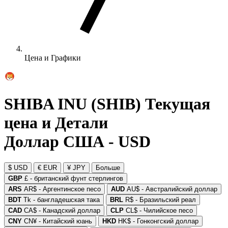
Цена и Графики
SHIBA INU (SHIB) Текущая
цена и Детали
Доллар США - USD
$ USD
€ EUR
¥ JPY
Больше
GBP
£ - британский фунт стерлингов
ARS
AR$ - Аргентинское песо
AUD
AU$ - Австралийский доллар
BDT
Tk - бангладешская така
BRL
R$ - Бразильский реал
CAD
CA$ - Канадский доллар
CLP
CL$ - Чилийское песо
CNY
CN¥ - Китайский юань
HKD
HK$ - Гонконгский доллар