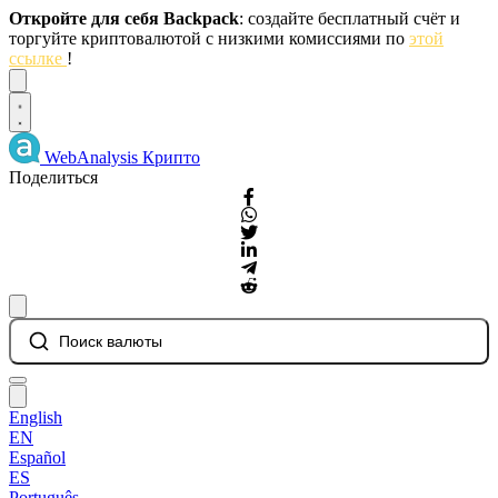
Откройте для себя Backpack
: создайте бесплатный счёт и
торгуйте криптовалютой с низкими комиссиями по
этой
ссылке
!
Dismiss
WebAnalysis
Крипто
Поделиться
Поиск валюты
English
EN
Español
ES
Português