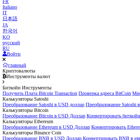
FR
Italiano
IT
日本語
JA
한국어
KO
русский
RU
Войти
главный
Криптовалюты
Инструменты валют
Биткойн Инструменты
Получить Плата Bitcoin Transaction
Проверка адреса BitCoin
Мно
Калькуляторы Satoshi
Преобразование Satoshi в USD доллар
Преобразование Satoshi 
Калькуляторы Bitcoin
Преобразование Bitcoin в USD Доллар
Конвертировать биткойн
Калькуляторы Ethereum
Преобразование Ethereum в USD Доллар
Конвертировать Ether
Калькуляторы Binance Coin
Преобразование BNB в USD Доллар
Конвертировать BNB в ев