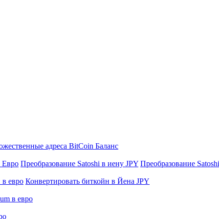
жественные адреса BitCoin Баланс
в Евро
Преобразование Satoshi в иену JPY
Преобразование Satoshi 
 в евро
Конвертировать биткойн в Йена JPY
eum в евро
ро