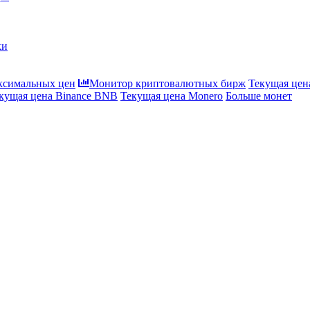
ки
ксимальных цен
Монитор криптовалютных бирж
Текущая цена
кущая цена Binance BNB
Текущая цена Monero
Больше монет