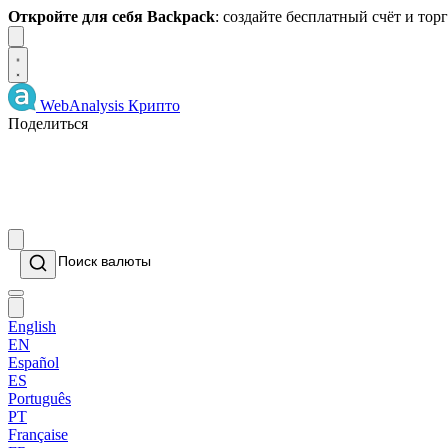
Откройте для себя Backpack
: создайте бесплатный счёт и то
Dismiss
WebAnalysis
Крипто
Поделиться
English
EN
Español
ES
Português
PT
Française