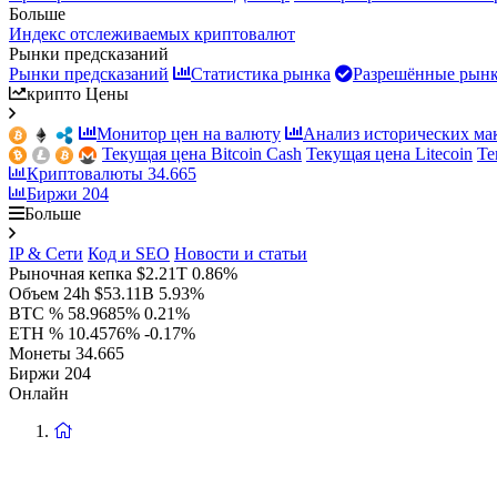
Больше
Индекс отслеживаемых криптовалют
Рынки предсказаний
Рынки предсказаний
Статистика рынка
Разрешённые рын
крипто Цены
Монитор цен на валюту
Анализ исторических ма
Текущая цена Bitcoin Cash
Текущая цена Litecoin
Те
Криптовалюты
34.665
Биржи
204
Больше
IP & Сети
Код и SEO
Новости и статьи
Рыночная кепка
$2.21T
0.86%
Объем 24h
$53.11B
5.93%
BTC %
58.9685%
0.21%
ETH %
10.4576%
-0.17%
Монеты
34.665
Биржи
204
Онлайн
Вернуться
на
главную
страницу