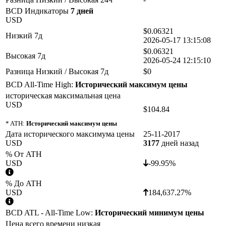
BCD Индикаторы
7 дней
USD
$0.06321
Низкий 7д
2026-05-17 13:15:08
$0.06321
Высокая 7д
2026-05-24 12:15:10
Разница Низкий / Высокая 7д
$0
BCD All-Time High:
Исторический максимум цены
историческая максимальная цена
USD
$104.84
* ATH:
Исторический максимум цены
Дата исторического максимума цены
25-11-2017
USD
3177
дней назад
% От ATH
USD
-99.95%
% До ATH
USD
184,637.27%
BCD ATL - All-Time Low:
Исторический минимум цены
Цена всего времени низкая