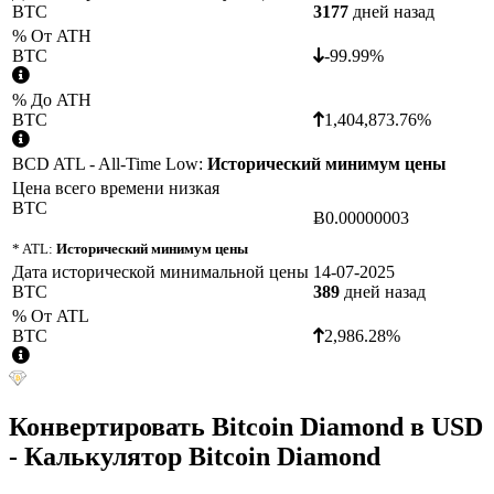
BTC
3177
дней назад
% От ATH
BTC
-99.99%
% До ATH
BTC
1,404,873.76%
BCD ATL - All-Time Low:
Исторический минимум цены
Цена всего времени низкая
BTC
Ƀ0.00000003
* ATL:
Исторический минимум цены
Дата исторической минимальной цены
14-07-2025
BTC
389
дней назад
% От ATL
BTC
2,986.28%
Конвертировать
Bitcoin Diamond
в
USD
- Калькулятор Bitcoin Diamond