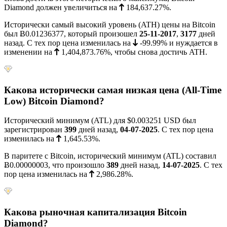
Diamond должен увеличиться на
184,637.27%
.
Исторически самый высокий уровень (ATH) цены на Bitcoin
был
Ƀ0.01236377
, который произошел
25-11-2017
,
3177
дней
назад. С тех пор цена изменилась на
-99.99%
и нуждается в
изменении на
1,404,873.76%
, чтобы снова достичь ATH.
Какова исторически самая низкая цена (All-Time
Low) Bitcoin Diamond?
Исторический минимум (ATL) для
$0.003251
USD был
зарегистрирован
399
дней назад,
04-07-2025
. С тех пор цена
изменилась на
1,645.53%
.
В паритете с Bitcoin, исторический минимум (ATL) составил
Ƀ0.00000003
, что произошло
389
дней назад,
14-07-2025
. С тех
пор цена изменилась на
2,986.28%
.
Какова рыночная капитализация Bitcoin
Diamond?