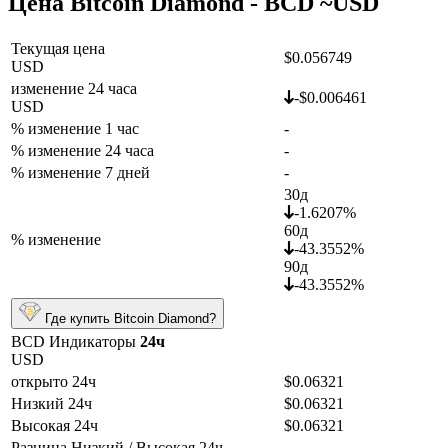
Цена Bitcoin Diamond - BCD ~
USD
Текущая цена
$0.056749
USD
изменение 24 часа
-$0.006461
USD
% изменение 1 час
-
% изменение 24 часа
-
% изменение 7 дней
-
30д
-1.6207%
60д
% изменение
-43.3552%
90д
-43.3552%
Где купить Bitcoin Diamond?
BCD Индикаторы
24ч
USD
открыто 24ч
$0.06321
Низкий 24ч
$0.06321
Высокая 24ч
$0.06321
Разница Низкий / Высокая 24ч
-