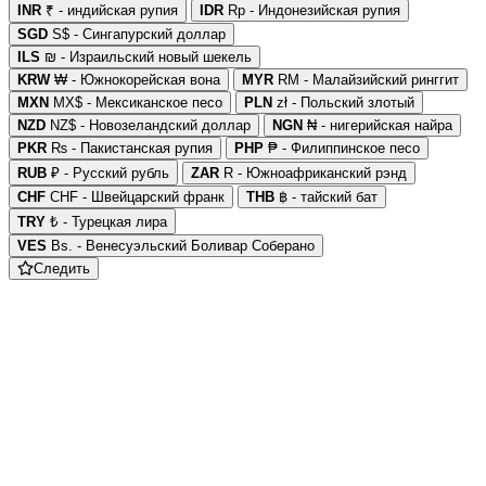
INR
₹ - индийская рупия
IDR
Rp - Индонезийская рупия
SGD
S$ - Сингапурский доллар
ILS
₪ - Израильский новый шекель
KRW
₩ - Южнокорейская вона
MYR
RM - Малайзийский ринггит
MXN
MX$ - Мексиканское песо
PLN
zł - Польский злотый
NZD
NZ$ - Новозеландский доллар
NGN
₦ - нигерийская найра
PKR
₨ - Пакистанская рупия
PHP
₱ - Филиппинское песо
RUB
₽ - Русский рубль
ZAR
R - Южноафриканский рэнд
CHF
CHF - Швейцарский франк
THB
฿ - тайский бат
TRY
₺ - Турецкая лира
VES
Bs. - Венесуэльский Боливар Соберано
Следить