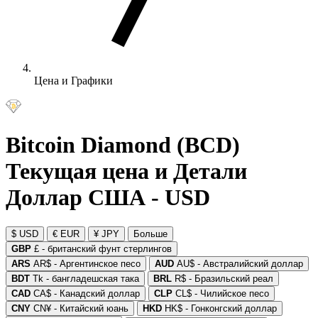
Цена и Графики
Bitcoin Diamond (BCD)
Текущая цена и Детали
Доллар США - USD
$ USD
€ EUR
¥ JPY
Больше
GBP
£ - британский фунт стерлингов
ARS
AR$ - Аргентинское песо
AUD
AU$ - Австралийский доллар
BDT
Tk - бангладешская така
BRL
R$ - Бразильский реал
CAD
CA$ - Канадский доллар
CLP
CL$ - Чилийское песо
CNY
CN¥ - Китайский юань
HKD
HK$ - Гонконгский доллар