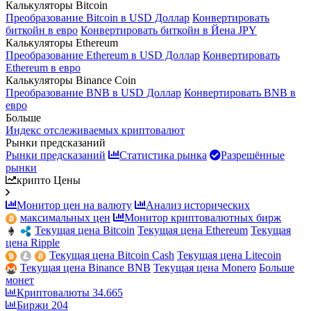
Калькуляторы Bitcoin
Преобразование Bitcoin в USD Доллар
Конвертировать
биткойн в евро
Конвертировать биткойн в Йена JPY
Калькуляторы Ethereum
Преобразование Ethereum в USD Доллар
Конвертировать
Ethereum в евро
Калькуляторы Binance Coin
Преобразование BNB в USD Доллар
Конвертировать BNB в
евро
Больше
Индекс отслеживаемых криптовалют
Рынки предсказаний
Рынки предсказаний
Статистика рынка
Разрешённые
рынки
крипто Цены
Монитор цен на валюту
Анализ исторических
максимальных цен
Монитор криптовалютных бирж
Текущая цена Bitcoin
Текущая цена Ethereum
Текущая
цена Ripple
Текущая цена Bitcoin Cash
Текущая цена Litecoin
Текущая цена Binance BNB
Текущая цена Monero
Больше
монет
Криптовалюты
34.665
Биржи
204