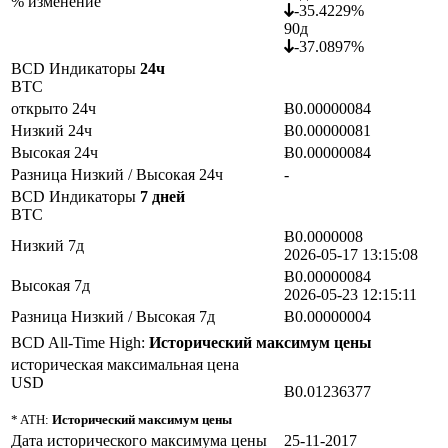
% изменение
-35.4229%
90д
-37.0897%
BCD Индикаторы
24ч
BTC
открыто 24ч
Ƀ0.00000084
Низкий 24ч
Ƀ0.00000081
Высокая 24ч
Ƀ0.00000084
Разница Низкий / Высокая 24ч
-
BCD Индикаторы
7 дней
BTC
Ƀ0.0000008
Низкий 7д
2026-05-17 13:15:08
Ƀ0.00000084
Высокая 7д
2026-05-23 12:15:11
Разница Низкий / Высокая 7д
Ƀ0.00000004
BCD All-Time High:
Исторический максимум цены
историческая максимальная цена
USD
Ƀ0.01236377
* ATH:
Исторический максимум цены
Дата исторического максимума цены
25-11-2017