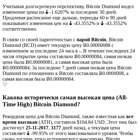
Учитывая долгосрочную перспективу, Bitcoin Diamond видел
изменение цены на
-1.6207%
за последние 30 дней.
Продлевая расписание еще дальше, периоды 60 и 90 дней
показывают изменения цен на
-43.3552%
и
-43.3552%
соответственно.
В связи со своей паритетностью с
парой Bitcoin
, Bitcoin
Diamond (BCD) имеет текущую цену
Ƀ0.00000088
с
изменением за последние 24 часа в -. В течение последних 24
часов открытие цены составляло Ƀ0.00000084, самая низкая
цена была
Ƀ0.00000081
, а самая высокая цена была
Ƀ0.00000084
. За последние 7 дней самая низкая цена Bitcoin
Diamond по отношению к Bitcoin составляла
Ƀ0.0000008
, а
самая высокая была
Ƀ0.00000084
.
Какова исторически самая высокая цена (All-
Time High) Bitcoin Diamond?
Рекордная цена для Bitcoin Diamond, также известная как
все
время высокая
(ATH), составила
$104.84
USD. Этот пик был
достигнут
25-11-2017
,
3177
дней назад, а текущая цена
составляет
-99.95%
от этого максимального уровня. Чтобы
снова достичь этого исторического максимума, Bitcoin