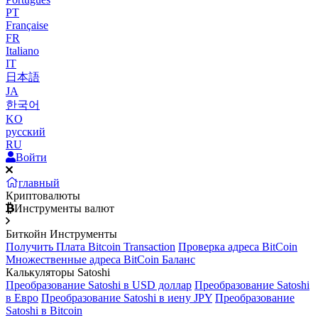
PT
Française
FR
Italiano
IT
日本語
JA
한국어
KO
русский
RU
Войти
главный
Криптовалюты
Инструменты валют
Биткойн Инструменты
Получить Плата Bitcoin Transaction
Проверка адреса BitCoin
Множественные адреса BitCoin Баланс
Калькуляторы Satoshi
Преобразование Satoshi в USD доллар
Преобразование Satoshi
в Евро
Преобразование Satoshi в иену JPY
Преобразование
Satoshi в Bitcoin