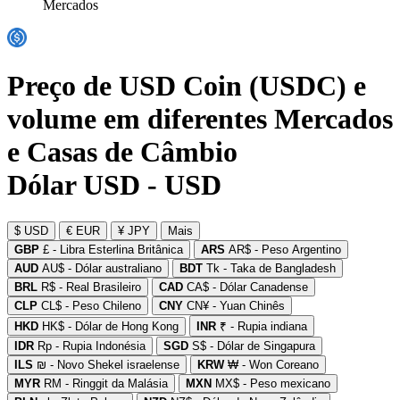
Mercados
Preço de USD Coin (USDC) e
volume em diferentes Mercados
e Casas de Câmbio
Dólar USD - USD
$ USD
€ EUR
¥ JPY
Mais
GBP
£ - Libra Esterlina Britânica
ARS
AR$ - Peso Argentino
AUD
AU$ - Dólar australiano
BDT
Tk - Taka de Bangladesh
BRL
R$ - Real Brasileiro
CAD
CA$ - Dólar Canadense
CLP
CL$ - Peso Chileno
CNY
CN¥ - Yuan Chinês
HKD
HK$ - Dólar de Hong Kong
INR
₹ - Rupia indiana
IDR
Rp - Rupia Indonésia
SGD
S$ - Dólar de Singapura
ILS
₪ - Novo Shekel israelense
KRW
₩ - Won Coreano
MYR
RM - Ringgit da Malásia
MXN
MX$ - Peso mexicano