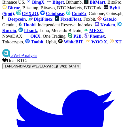
Binance US,
BingX
,
Bitget
, Bithumb,
BitMart
, BitoPro,
Bitrue
, Bitstamp, Bitvavo, BTC Markets, BTCTurk,
Bybit
(Spot)
,
CEX.IO
,
Coinbase
,
CoinEx
, Coinone, Coins.ph,
Deepcoin
,
DigiFinex
,
FixedFloat
, Foxbit,
Gate.io
,
Gemini,
Huobi
, Independent Reserve, Indodax,
Kraken
,
Kucoin
,
Lbank
, Luno, Mercado Bitcoin,
MEXC
,
NovaDAX,
OKX
, One Trading,
P2B
,
Phemex
,
Tokocrypto,
Toobit
, Upbit,
WhiteBIT
,
WOO X
,
XT
aWebAnalysis
Doar BTC:
1AN6N94fxyUgFwrLvEDxWRiCjPWkBRAhT4