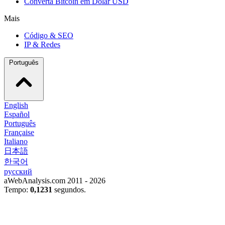
Converta Bitcoin em Dólar USD
Mais
Código & SEO
IP & Redes
Português
English
Español
Português
Française
Italiano
日本語
한국어
русский
aWebAnalysis.com 2011 - 2026
Tempo:
0,1231
segundos.