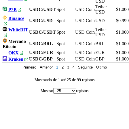
USD
Tether
USDC/USDT
Spot
USD Coin
$1.000
P2B
USD
Binance
USDC/USD
Spot
USD Coin
USD
$0.999
Tether
WhiteBIT
USDC/USDT
Spot
USD Coin
$1.000
USD
Mercado
USDC/BRL
Spot
USD Coin
BRL
$1.000
Bitcoin
USDC/EUR
Spot
USD Coin
EUR
$1.000
OKX
USDC/GBP
Spot
USD Coin
GBP
$1.000
Kraken
Primeiro
Anterior
1
2
3
4
Seguinte
Último
Mostrando de 1 até 25 de 99 registos
Mostrar
registos