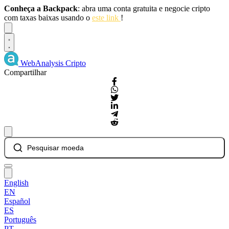
Conheça a Backpack
: abra uma conta gratuita e negocie cripto
com taxas baixas usando o
este link
!
Dismiss
WebAnalysis
Cripto
Compartilhar
Pesquisar moeda
English
EN
Español
ES
Português
PT