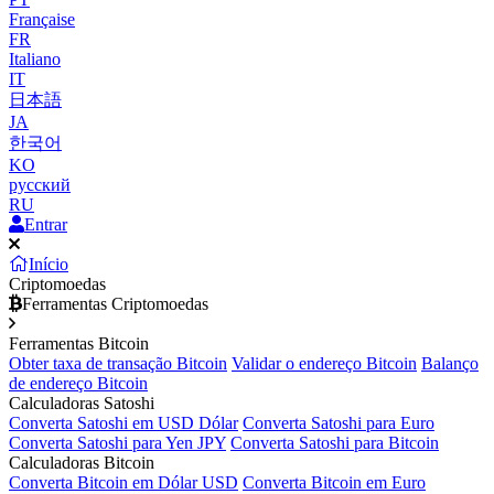
Française
FR
Italiano
IT
日本語
JA
한국어
KO
русский
RU
Entrar
Início
Criptomoedas
Ferramentas Criptomoedas
Ferramentas Bitcoin
Obter taxa de transação Bitcoin
Validar o endereço Bitcoin
Balanço
de endereço Bitcoin
Calculadoras Satoshi
Converta Satoshi em USD Dólar
Converta Satoshi para Euro
Converta Satoshi para Yen JPY
Converta Satoshi para Bitcoin
Calculadoras Bitcoin
Converta Bitcoin em Dólar USD
Converta Bitcoin em Euro