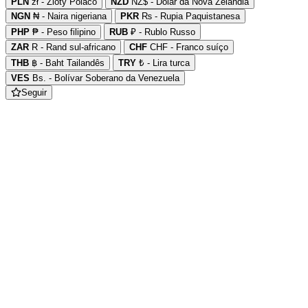
PLN
zł - Zloty Polaco
NZD
NZ$ - Dólar da Nova Zelândia
NGN
₦ - Naira nigeriana
PKR
₨ - Rupia Paquistanesa
PHP
₱ - Peso filipino
RUB
₽ - Rublo Russo
ZAR
R - Rand sul-africano
CHF
CHF - Franco suíço
THB
฿ - Baht Tailandês
TRY
₺ - Lira turca
VES
Bs. - Bolívar Soberano da Venezuela
Seguir