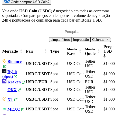
Onde comprar USD Coin?
Veja onde
USD Coin
(USDC) é negociado em todas as corretoras
suportadas. Compare preços em tempo real, volume de negociação
24h e pontuações de confiança para cada par em
Dólar USD
.
Limpar filtros
Impressão
Colunas
▼
Preço
Moeda
Moeda
Mercado
Pair
Type
USD
Base
Quote
$
Tether
Binance
USDC/USDT
Spot
USD Coin
$1.000
USD
Tether
Bybit
USDC/USDT
Spot
USD Coin
$1.000
USD
(Spot)
USDC/EUR
Spot
USD Coin
EUR
$1.000
Kraken
Tether
USDC/USDT
Spot
USD Coin
$1.000
OKX
USD
Tether
USDC/USDT
Spot
USD Coin
$1.000
XT
USD
Tether
USDC/USDT
Spot
USD Coin
$1.000
MEXC
USD