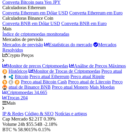
Converta Bitcoin para Yen JPY
Calculadoras Ethereum
Converta Ethereum em Dólar USD
Converta Ethereum em Euro
Calculadoras Binance Coin
Converta BNB em Dólar USD
Converta BNB em Euro
Mais
Índice de criptomoedas monitoradas
Mercados de previsão
Mercados de previsão
Estatísticas do mercado
Mercados
Resolvidos
Crypto Preços
Monitor de preços Criptomoedas
Análise de Preços Máximos
Históricos
Monitor de Trocas de Criptomoedas
Preço atual
Bitcoin
Preço atual Ethereum
Preço atual Ripple
Preço atual Bitcoin Cash
Preço atual de Litecoin
Preço
atual de Binance BNB
Preço atual Monero
Mais Moedas
Criptomoedas
34.665
Trocas
204
Mais
IP & Redes
Código & SEO
Notícias e artigos
Cap Mercado
$2.21T
0.39%
Volume 24h
$55.54B
-2.18%
BTC %
58.9015%
0.15%