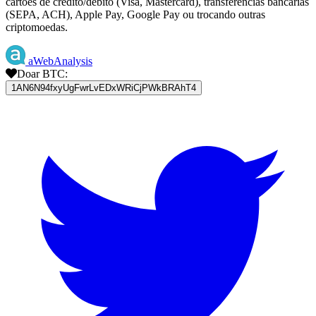
cartões de crédito/débito (Visa, Mastercard), transferências bancárias
(SEPA, ACH), Apple Pay, Google Pay ou trocando outras
criptomoedas.
aWebAnalysis
Doar BTC:
1AN6N94fxyUgFwrLvEDxWRiCjPWkBRAhT4