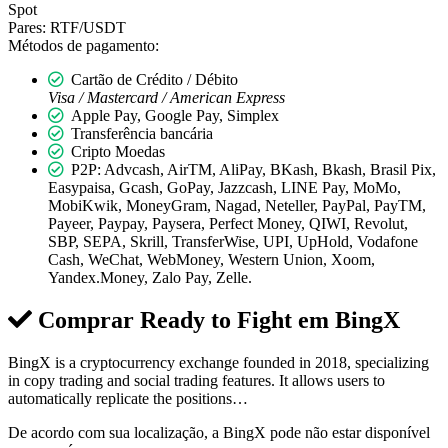
Spot
Pares:
RTF/USDT
Métodos de pagamento:
Cartão de Crédito / Débito
Visa / Mastercard / American Express
Apple Pay, Google Pay, Simplex
Transferência bancária
Cripto Moedas
P2P: Advcash, AirTM, AliPay, BKash, Bkash, Brasil Pix,
Easypaisa, Gcash, GoPay, Jazzcash, LINE Pay, MoMo,
MobiKwik, MoneyGram, Nagad, Neteller, PayPal, PayTM,
Payeer, Paypay, Paysera, Perfect Money, QIWI, Revolut,
SBP, SEPA, Skrill, TransferWise, UPI, UpHold, Vodafone
Cash, WeChat, WebMoney, Western Union, Xoom,
Yandex.Money, Zalo Pay, Zelle.
Comprar Ready to Fight em
BingX
BingX is a cryptocurrency exchange founded in 2018, specializing
in copy trading and social trading features. It allows users to
automatically replicate the positions…
De acordo com sua localização, a BingX pode não estar disponível