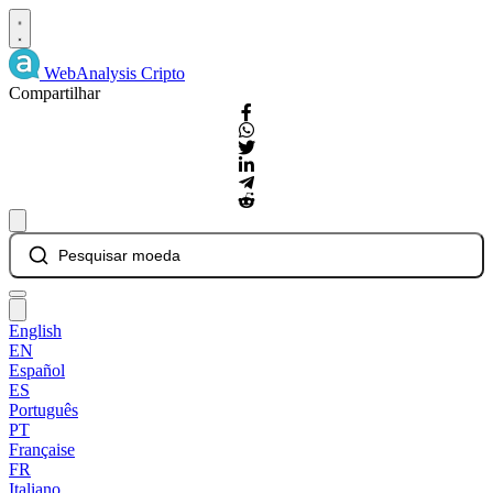
WebAnalysis
Cripto
Compartilhar
Pesquisar moeda
English
EN
Español
ES
Português
PT
Française
FR
Italiano