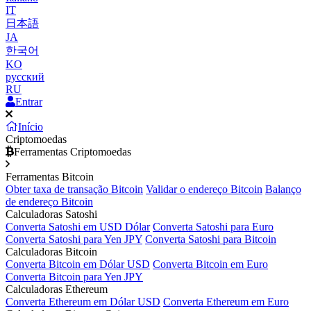
IT
日本語
JA
한국어
KO
русский
RU
Entrar
Início
Criptomoedas
Ferramentas Criptomoedas
Ferramentas Bitcoin
Obter taxa de transação Bitcoin
Validar o endereço Bitcoin
Balanço
de endereço Bitcoin
Calculadoras Satoshi
Converta Satoshi em USD Dólar
Converta Satoshi para Euro
Converta Satoshi para Yen JPY
Converta Satoshi para Bitcoin
Calculadoras Bitcoin
Converta Bitcoin em Dólar USD
Converta Bitcoin em Euro
Converta Bitcoin para Yen JPY
Calculadoras Ethereum
Converta Ethereum em Dólar USD
Converta Ethereum em Euro