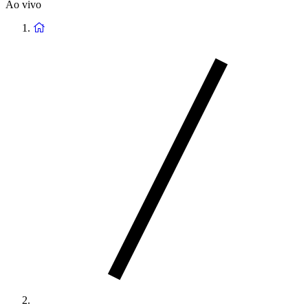
Ao vivo
Voltar
à
página
principal