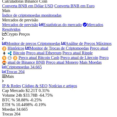
Calculadoras Binance Coin
Converta BNB em Dólar USD
Converta BNB em Euro
Mais
Índice de criptomoedas monitoradas
Mercados de previsão
Mercados de previsão
Estatísticas do mercado
Mercados
Resolvidos
Crypto Preços
Monitor de preços Criptomoedas
Análise de Preços Máximos
Históricos
Monitor de Trocas de Criptomoedas
Preço atual
Bitcoin
Preço atual Ethereum
Preço atual Ripple
Preço atual Bitcoin Cash
Preço atual de Litecoin
Preço
atual de Binance BNB
Preço atual Monero
Mais Moedas
Criptomoedas
34.665
Trocas
204
Mais
IP & Redes
Código & SEO
Notícias e artigos
Cap Mercado
$2.21T
0.31%
Volume 24h
$33.78B
-64.75%
BTC %
58.88%
-0.25%
ETH %
10.4498%
-0.19%
Moedas
34.665
Trocas
204