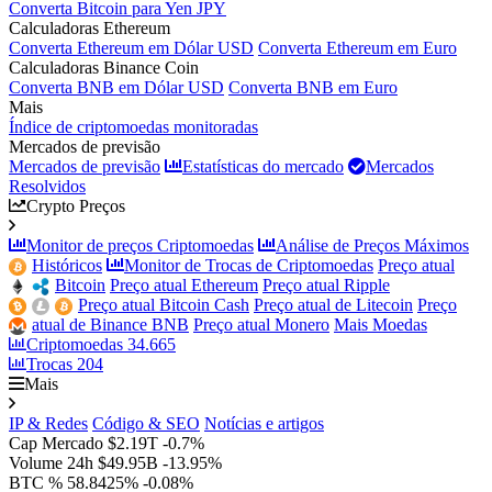
Converta Bitcoin para Yen JPY
Calculadoras Ethereum
Converta Ethereum em Dólar USD
Converta Ethereum em Euro
Calculadoras Binance Coin
Converta BNB em Dólar USD
Converta BNB em Euro
Mais
Índice de criptomoedas monitoradas
Mercados de previsão
Mercados de previsão
Estatísticas do mercado
Mercados
Resolvidos
Crypto Preços
Monitor de preços Criptomoedas
Análise de Preços Máximos
Históricos
Monitor de Trocas de Criptomoedas
Preço atual
Bitcoin
Preço atual Ethereum
Preço atual Ripple
Preço atual Bitcoin Cash
Preço atual de Litecoin
Preço
atual de Binance BNB
Preço atual Monero
Mais Moedas
Criptomoedas
34.665
Trocas
204
Mais
IP & Redes
Código & SEO
Notícias e artigos
Cap Mercado
$2.19T
-0.7%
Volume 24h
$49.95B
-13.95%
BTC %
58.8425%
-0.08%