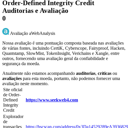
Order-Defined Integrity Credit
Auditorias e Avaliação
0
Avaliação aWebAnalysis
Nossa avaliação é uma pontuação composta baseada nas avaliações
de várias fontes, incluindo CertiK, Cyberscope, Fairyproof, Hacken,
Quantstamp, SlowMist, TokenInsight, Verichains e Xangle, entre
outros, fornecendo uma avaliação geral da confiabilidade e
segurança da moeda.
Atualmente não estamos acompanhando
auditorias
,
críticas
ou
avaliações
para esta moeda, portanto, não podemos fornecer uma
avaliação neste momento.
Site oficial
de Order-
Defined
https://www.seekweb4.com
Integrity
Credit
Explorador
de
transações
https://bscscan.com/address/0x3Da14529289eA3936