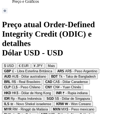
Preço e Gráficos
Preço atual Order-Defined
Integrity Credit (ODIC) e
detalhes
Dólar USD - USD
$ USD
€ EUR
¥ JPY
Mais
GBP
£ - Libra Esterlina Britânica
ARS
AR$ - Peso Argentino
AUD
AU$ - Dólar australiano
BDT
Tk - Taka de Bangladesh
BRL
R$ - Real Brasileiro
CAD
CA$ - Dólar Canadense
CLP
CL$ - Peso Chileno
CNY
CN¥ - Yuan Chinês
HKD
HK$ - Dólar de Hong Kong
INR
₹ - Rupia indiana
IDR
Rp - Rupia Indonésia
SGD
S$ - Dólar de Singapura
ILS
₪ - Novo Shekel israelense
KRW
₩ - Won Coreano
MYR
RM - Ringgit da Malásia
MXN
MX$ - Peso mexicano