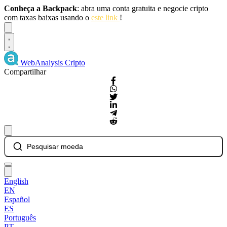
Conheça a Backpack
: abra uma conta gratuita e negocie cripto
com taxas baixas usando o
este link
!
Dismiss
WebAnalysis
Cripto
Compartilhar
Pesquisar moeda
English
EN
Español
ES
Português
PT