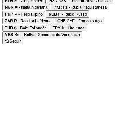
PLN
zł - Zloty Polaco
NZD
NZ$ - Dólar da Nova Zelândia
NGN
₦ - Naira nigeriana
PKR
₨ - Rupia Paquistanesa
PHP
₱ - Peso filipino
RUB
₽ - Rublo Russo
ZAR
R - Rand sul-africano
CHF
CHF - Franco suíço
THB
฿ - Baht Tailandês
TRY
₺ - Lira turca
VES
Bs. - Bolívar Soberano da Venezuela
Seguir