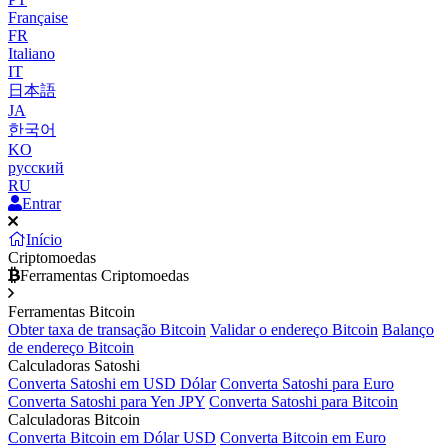
Française
FR
Italiano
IT
日本語
JA
한국어
KO
русский
RU
Entrar
Início
Criptomoedas
Ferramentas Criptomoedas
Ferramentas Bitcoin
Obter taxa de transação Bitcoin
Validar o endereço Bitcoin
Balanço
de endereço Bitcoin
Calculadoras Satoshi
Converta Satoshi em USD Dólar
Converta Satoshi para Euro
Converta Satoshi para Yen JPY
Converta Satoshi para Bitcoin
Calculadoras Bitcoin
Converta Bitcoin em Dólar USD
Converta Bitcoin em Euro