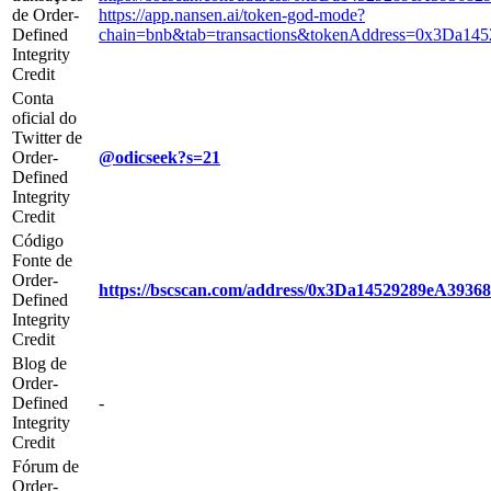
de Order-
https://app.nansen.ai/token-god-mode?
Defined
chain=bnb&tab=transactions&tokenAddress=0x3Da1
Integrity
Credit
Conta
oficial do
Twitter de
Order-
@odicseek?s=21
Defined
Integrity
Credit
Código
Fonte de
Order-
https://bscscan.com/address/0x3Da14529289eA393
Defined
Integrity
Credit
Blog de
Order-
Defined
-
Integrity
Credit
Fórum de
Order-