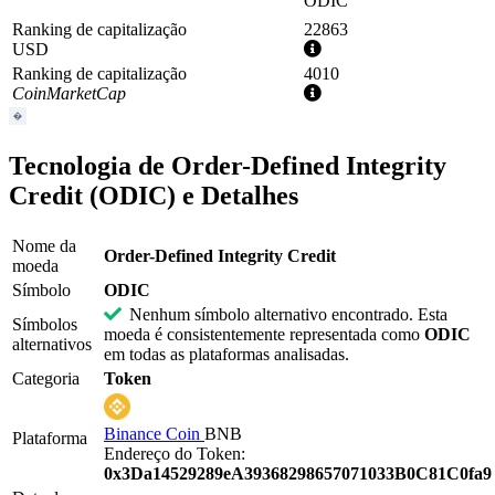
ODIC
Ranking de capitalização
22863
Mais
USD
informações
Ranking de capitalização
4010
Mais
CoinMarketCap
informações
Tecnologia de Order-Defined Integrity
Credit (ODIC) e Detalhes
Nome da
Order-Defined Integrity Credit
moeda
Símbolo
ODIC
Nenhum símbolo alternativo encontrado. Esta
Símbolos
moeda é consistentemente representada como
ODIC
alternativos
em todas as plataformas analisadas.
Categoria
Token
Binance Coin
BNB
Plataforma
Endereço do Token:
0x3Da14529289eA39368298657071033B0C81C0fa9